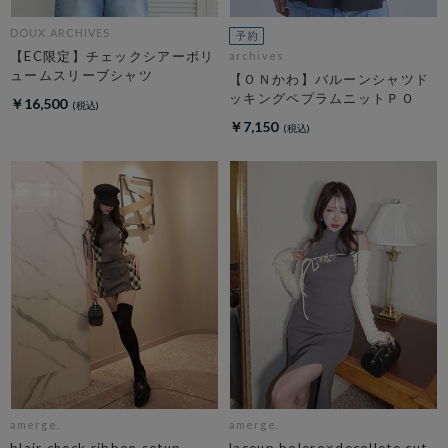
DOUX ARCHIVES
【EC限定】チェックシアーボリ
archives
ュームスリーブシャツ
【ＯＮかわ】バルーンシャツド
ッキングペプラムニットＰＯ
￥16,500
￥7,150
amerge.
amerge.
blair check ribbon setup
laceup bolero×decollete cut