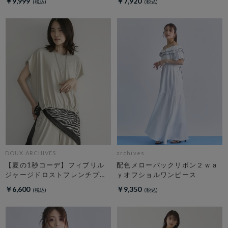
￥9,999
￥7,920
DOUX ARCHIVES
archives
【夏の1秒コーデ】フィブリル
配色メローバックリボン２ｗａ
ジャージドロストフレンチプル
ｙオフショルワンピース
オーバー
￥6,600
￥9,350