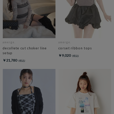
amerge.
amerge.
decollete cut choker line
corset ribbon tops
setup
￥9,020
￥21,780