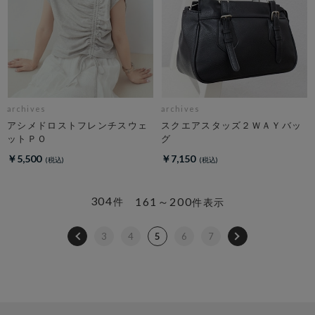
archives
archives
アシメドロストフレンチスウェ
スクエアスタッズ２ＷＡＹバッ
ットＰＯ
グ
￥5,500
￥7,150
304
161～200
件
件表示
3
4
5
6
7