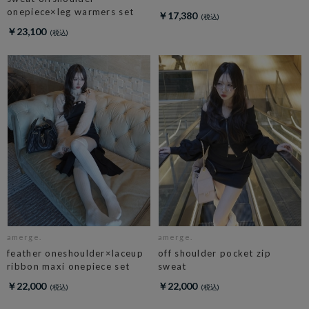
onepiece×leg warmers set
￥17,380
￥23,100
amerge.
amerge.
feather oneshoulder×laceup
off shoulder pocket zip
ribbon maxi onepiece set
sweat
￥22,000
￥22,000