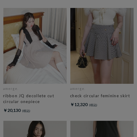
amerge.
amerge.
ribbon JQ decollete cut
check circular feminine skirt
circular onepiece
￥12,320
￥20,130