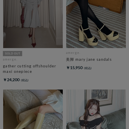
amerge.
美脚 mary jane sandals
amerge.
gather cutting offshoulder
￥15,950
maxi onepiece
￥24,200