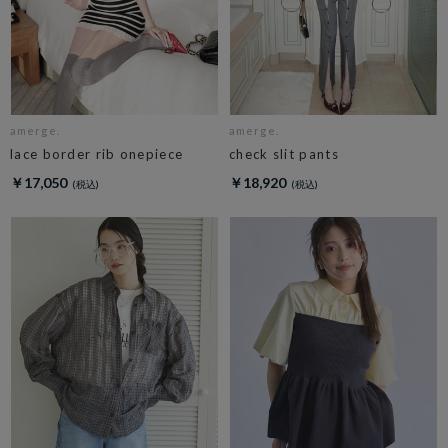
amerge.
amerge.
lace border rib onepiece
check slit pants
￥17,050
￥18,920