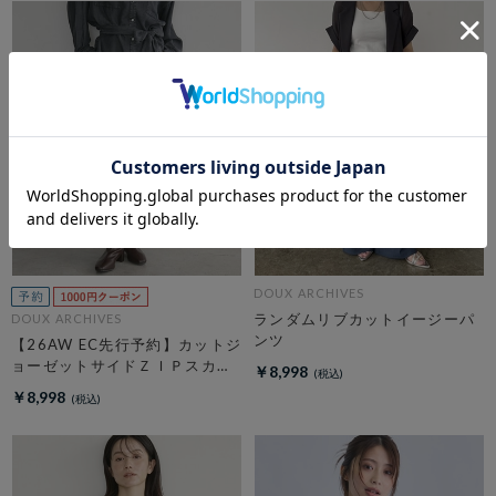
DOUX ARCHIVES
ランダムリブカットイージーパ
DOUX ARCHIVES
ンツ
【26AW EC先行予約】カットジ
ョーゼットサイドＺＩＰスカー
￥8,998
ト
￥8,998