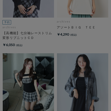
archives
アソートＢＩＧ ＴＥＥ
archives
【高機能】七分袖レーストリム
￥4,290
変形リブニットＣＤ
￥6,050