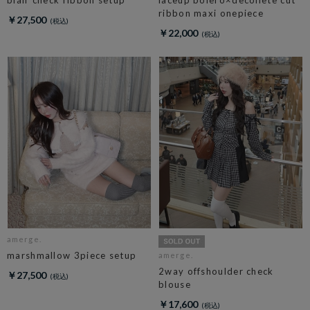
ribbon maxi onepiece
￥27,500
￥22,000
amerge.
marshmallow 3piece setup
amerge.
2way offshoulder check
￥27,500
blouse
￥17,600