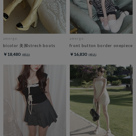
amerge.
amerge.
bicolor 美脚strech boots
front button border onepiece
￥18,480
￥16,830