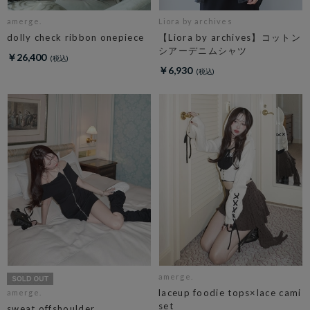
amerge.
Liora by archives
dolly check ribbon onepiece
【Liora by archives】コットン
シアーデニムシャツ
￥26,400
￥6,930
amerge.
laceup foodie tops×lace cami
amerge.
set
sweat offshoulder