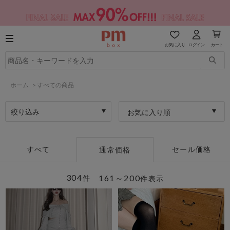
お気に入り
ログイン
カート
ホーム
>
すべての商品
絞り込み
お気に入り順
すべて
セール価格
通常価格
304
161～200
件
件表示