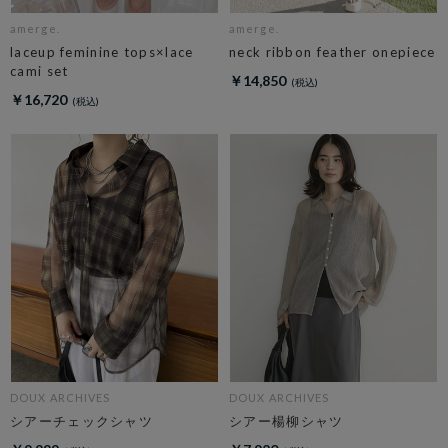
amerge.
amerge.
laceup feminine tops×lace
neck ribbon feather onepiece
cami set
￥14,850
￥16,720
DOUX ARCHIVES
DOUX ARCHIVES
シアーチェックシャツ
シアー楊柳シャツ