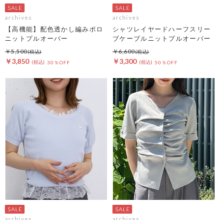
archives
archives
【高機能】配色透かし編みポロ
シャツレイヤードハーフスリー
ニットプルオーバー
ブケーブルニットプルオーバー
￥5,500
￥6,600
￥3,850
￥3,300
30％OFF
50％OFF
archives
archives