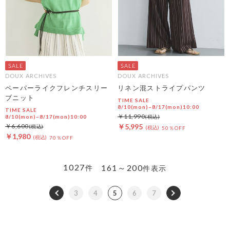
DOUX ARCHIVES
DOUX ARCHIVES
ペーパーライクフレンチスリー
リネン混ストライプパンツ
ブニット
TIME SALE
8/10(mon)~8/17(mon)10:00
TIME SALE
￥11,990
8/10(mon)~8/17(mon)10:00
￥6,600
￥5,995
50％OFF
￥1,980
70％OFF
1027
161～200
件
件表示
3
4
5
6
7