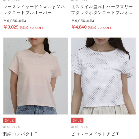
レースレイヤード２ｗａｙＶネ
【スタイル盛れ】ハーフスリー
ックニットプルオーバー
ブタックボタンニットプルオー
バー
￥6,050
￥6,050
￥3,025
￥4,840
50％OFF
20％OFF
archives
archives
刺繍コンパクトＴ
ピコレースドットチビＴ