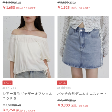
￥3,300
￥3,850
￥1,650
￥1,925
50％OFF
50％OFF
archives
archives
シアー裏毛ギャザーオフショル
パッチ台形デニムミニスカート
ＴＯＰＳ
￥6,600
￥5,500
￥3,300
50％OFF
￥2,750
50％OFF