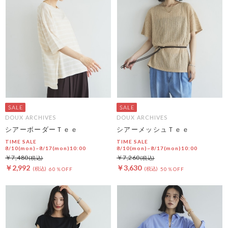
DOUX ARCHIVES
DOUX ARCHIVES
シアーボーダーＴｅｅ
シアーメッシュＴｅｅ
TIME SALE
TIME SALE
8/10(mon)~8/17(mon)10:00
8/10(mon)~8/17(mon)10:00
￥7,480
￥7,260
￥2,992
￥3,630
60％OFF
50％OFF