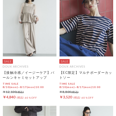
DOUX ARCHIVES
DOUX ARCHIVES
【接触冷感／イージーケア】バ
【EC限定】マルチボーダーカッ
ールンキャミセットアップ
トソー
TIME SALE
TIME SALE
8/10(mon)~8/17(mon)10:00
8/10(mon)~8/17(mon)10:00
￥12,100
￥8,800
￥4,840
￥3,520
60％OFF
60％OFF