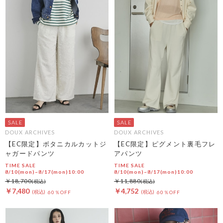
DOUX ARCHIVES
DOUX ARCHIVES
【EC限定】ボタニカルカットジ
【EC限定】ピグメント裏毛フレ
ャガードパンツ
アパンツ
TIME SALE
TIME SALE
8/10(mon)~8/17(mon)10:00
8/10(mon)~8/17(mon)10:00
￥18,700
￥11,880
￥7,480
￥4,752
60％OFF
60％OFF