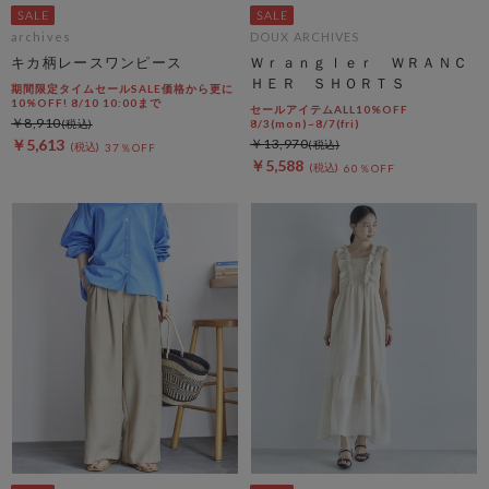
archives
DOUX ARCHIVES
キカ柄レースワンピース
Ｗｒａｎｇｌｅｒ ＷＲＡＮＣ
ＨＥＲ ＳＨＯＲＴＳ
期間限定タイムセールSALE価格から更に
10%OFF! 8/10 10:00まで
セールアイテムALL10%OFF
￥8,910
8/3(mon)~8/7(fri)
￥5,613
￥13,970
37％OFF
￥5,588
60％OFF