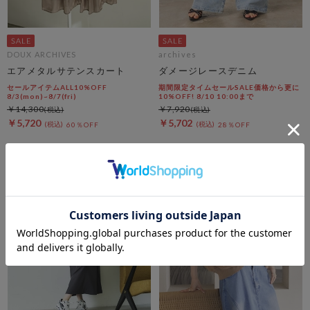
DOUX ARCHIVES
archives
エアメタルサテンスカート
ダメージレースデニム
セールアイテムALL10%OFF
期間限定タイムセールSALE価格から更に
8/3(mon)~8/7(fri)
10%OFF! 8/10 10:00まで
￥14,300
￥7,920
￥5,720
￥5,702
60％OFF
28％OFF