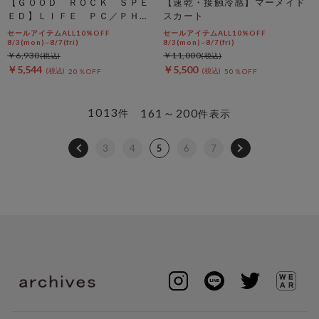
【ＧＯＯＤ ＲＯＣＫ ＳＰＥ
【速乾・接触冷感】マーメイド
ＥＤ】ＬＩＦＥ ＰＣ／ＰＨＯ
スカート
ＴＥ ＴＥＥ
セールアイテムALL10%OFF
セールアイテムALL10%OFF
8/3(mon)~8/7(fri)
8/3(mon)~8/7(fri)
￥6,930
￥11,000
￥5,544
￥5,500
20％OFF
50％OFF
1013
161～200
件
件表示
3
4
5
6
7