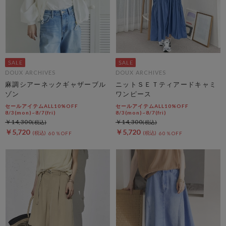
DOUX ARCHIVES
DOUX ARCHIVES
麻調シアーネックギャザーブル
ニットＳＥＴティアードキャミ
ゾン
ワンピース
セールアイテムALL10%OFF
セールアイテムALL10%OFF
8/3(mon)~8/7(fri)
8/3(mon)~8/7(fri)
￥14,300
￥14,300
￥5,720
￥5,720
60％OFF
60％OFF