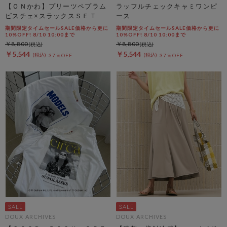
【ＯＮかわ】プリーツペプラム
ラッフルチェックキャミワンピ
ビスチェ×スラックスＳＥＴ
ース
期間限定タイムセールSALE価格から更に
期間限定タイムセールSALE価格から更に
10%OFF! 8/10 10:00まで
10%OFF! 8/10 10:00まで
￥8,800
￥8,800
￥5,544
￥5,544
37％OFF
37％OFF
DOUX ARCHIVES
DOUX ARCHIVES