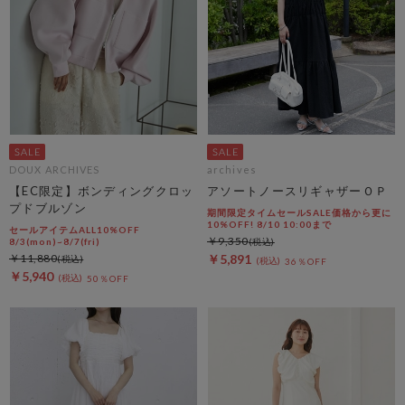
DOUX ARCHIVES
archives
【EC限定】ボンディングクロッ
アソートノースリギャザーＯＰ
プドブルゾン
期間限定タイムセールSALE価格から更に
10%OFF! 8/10 10:00まで
セールアイテムALL10%OFF
￥9,350
8/3(mon)~8/7(fri)
￥11,880
￥5,891
36％OFF
￥5,940
50％OFF