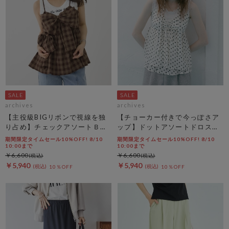
archives
archives
【主役級BIGリボンで視線を独
【チョーカー付きで今っぽさア
り占め】チェックアソートＢＩ
ップ】ドットアソートドロスト
Ｇリボンキャミビスチェ
キャミチュニック
期間限定タイムセール10%OFF! 8/10
期間限定タイムセール10%OFF! 8/10
10:00まで
10:00まで
￥6,600
￥6,600
￥5,940
￥5,940
10％OFF
10％OFF