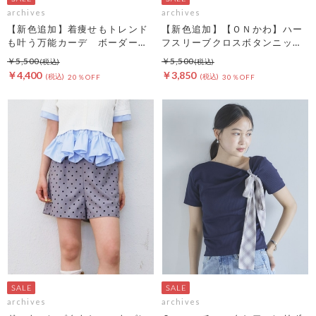
archives
archives
【新色追加】着痩せもトレンド
【新色追加】【ＯＮかわ】ハー
も叶う万能カーデ ボーダーア
フスリーブクロスボタンニット
ソートハーフスリーブケーブル
カーディガン
￥5,500
￥5,500
ニットカーディガン
￥4,400
￥3,850
20％OFF
30％OFF
archives
archives