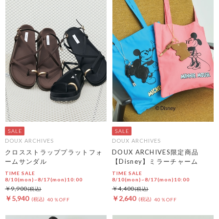
DOUX ARCHIVES
DOUX ARCHIVES
クロスストラッププラットフォ
DOUX ARCHIVES限定商品
ームサンダル
【Disney】ミラーチャーム
TIME SALE
TIME SALE
8/10(mon)~8/17(mon)10:00
8/10(mon)~8/17(mon)10:00
￥9,900
￥4,400
￥5,940
￥2,640
40％OFF
40％OFF