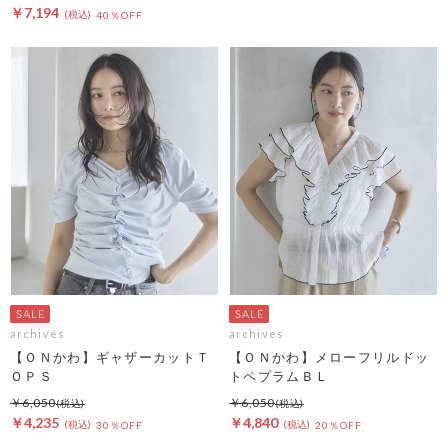
￥7,194
40％OFF
archives
archives
【ＯＮかわ】ギャザーカットＴ
【ＯＮかわ】メローフリルドッ
ＯＰＳ
トペプラムＢＬ
￥6,050
￥6,050
￥4,235
￥4,840
30％OFF
20％OFF