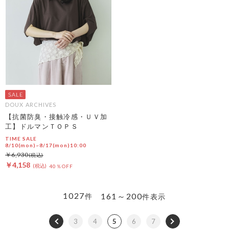
DOUX ARCHIVES
【抗菌防臭・接触冷感・ＵＶ加
工】ドルマンＴＯＰＳ
TIME SALE
8/10(mon)~8/17(mon)10:00
￥6,930
￥4,158
40％OFF
1027
161～200
件
件表示
3
4
5
6
7