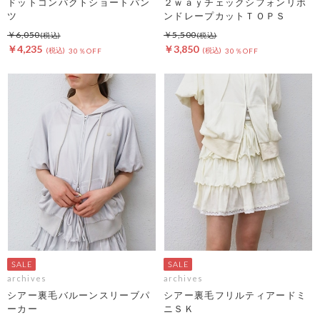
ドットコンパクトショートパン
２ｗａｙチェックシフォンリボ
ツ
ンドレープカットＴＯＰＳ
￥6,050
￥5,500
￥4,235
￥3,850
30％OFF
30％OFF
archives
archives
シアー裏毛バルーンスリーブパ
シアー裏毛フリルティアードミ
ーカー
ニＳＫ