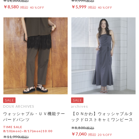
￥14,300
￥9,999
￥8,580
￥5,999
40％OFF
40％OFF
DOUX ARCHIVES
archives
ウォッシャブル・ＵＶ機能テー
【ＯＮかわ】ウォッシャブルタ
パードパンツ
ックドロストキャミワンピース
TIME SALE
￥8,800
8/10(mon)~8/17(mon)10:00
￥7,040
20％OFF
￥11,990