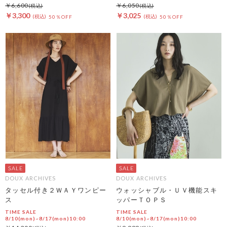
￥6,600
￥6,050
￥3,300
￥3,025
50％OFF
50％OFF
DOUX ARCHIVES
DOUX ARCHIVES
タッセル付き２ＷＡＹワンピー
ウォッシャブル・ＵＶ機能スキ
ス
ッパーＴＯＰＳ
TIME SALE
TIME SALE
8/10(mon)~8/17(mon)10:00
8/10(mon)~8/17(mon)10:00