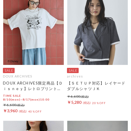
DOUX ARCHIVES
archives
DOUX ARCHIVES限定商品【Ｄ
【ＳＥＴＵＰ対応】レイヤード
ｉｓｎｅｙ】レトロプリントＴ
ダブルシャツＪＫ
ｅｅ
TIME SALE
￥6,600
8/10(mon)~8/17(mon)10:00
￥5,280
20％OFF
￥6,600
￥3,960
40％OFF