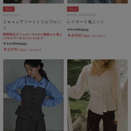
archives
DOUX ARCHIVES
２ｗａｙアソートミドルブルゾ
レイヤード風ニット
ン
￥9,900
期間限定タイムセールSALE価格から更に
￥4,950
50％OFF
10%OFF! 8/10 10:00まで
￥11,000
￥2,970
73％OFF