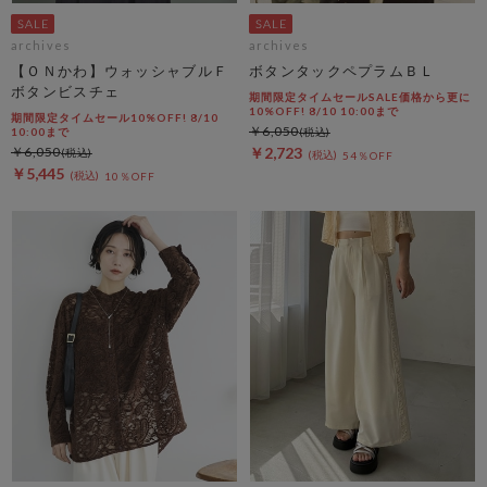
archives
archives
【ＯＮかわ】ウォッシャブルＦ
ボタンタックペプラムＢＬ
ボタンビスチェ
期間限定タイムセールSALE価格から更に
10%OFF! 8/10 10:00まで
期間限定タイムセール10%OFF! 8/10
￥6,050
10:00まで
￥6,050
￥2,723
54％OFF
￥5,445
10％OFF