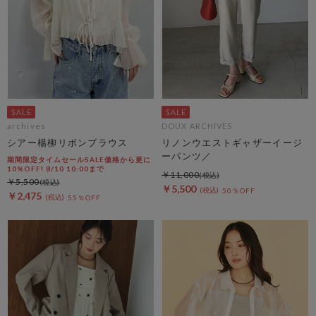
archives
DOUX ARCHIVES
シアー楊柳リボンブラウス
リノンウエストギャザーイージ
ーパンツ／
期間限定タイムセールSALE価格から更に
10%OFF! 8/10 10:00まで
￥11,000
￥5,500
￥5,500
50％OFF
￥2,475
55％OFF