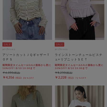
archives
archives
アソートカットＪＱギャザーＴ
ラインストーンチュールビスチ
ＯＰＳ
ェ×リブニットＳＥＴ
期間限定タイムセールSALE価格から更に
期間限定タイムセールSALE価格から更に
10%OFF! 8/10 10:00まで
10%OFF! 8/10 10:00まで
￥6,050
￥8,250
￥4,356
￥2,228
28％OFF
72％OFF