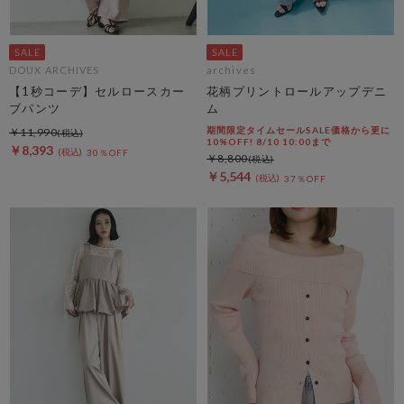
DOUX ARCHIVES
archives
【1秒コーデ】セルロースカー
花柄プリントロールアップデニ
ブパンツ
ム
期間限定タイムセールSALE価格から更に
￥11,990
10%OFF! 8/10 10:00まで
￥8,393
30％OFF
￥8,800
￥5,544
37％OFF