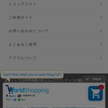
ショップリスト
ご利用ガイド
お問い合わせについて
よくあるご質問
アプリについて
当サイトでは利用体験の向上およびコンテンツの最適な提供、ト
会社概要
特定商取引法に基づく表記
ラフィックの分析を目的としてCookieを使用しています。
サイトの閲覧を継続された場合、Cookieの利用に同意したことも
ご利用規約
個人情報保護方針
のといたします。
詳細については
プライバシーポリシー
をご確認ください。
Copyright(C) P&M co.,ltd All Rights Reserved.
承諾する