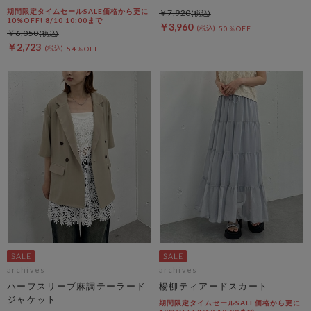
期間限定タイムセールSALE価格から更に
￥7,920
10%OFF! 8/10 10:00まで
￥3,960
50％OFF
￥6,050
￥2,723
54％OFF
archives
archives
ハーフスリーブ麻調テーラード
楊柳ティアードスカート
ジャケット
期間限定タイムセールSALE価格から更に