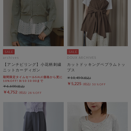
archives
DOUX ARCHIVES
【アンチピリング】小花柄刺繍
カットドッキングペプラムトッ
ニットカーディガン
プス
期間限定タイムセールSALE価格から更に
￥10,450
10%OFF! 8/10 10:00まで
￥5,225
50％OFF
￥6,600
￥4,752
28％OFF