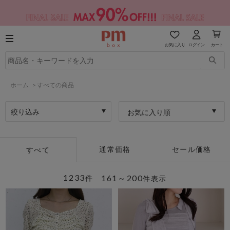
お気に入り
ログイン
カート
ホーム
>
すべての商品
絞り込み
お気に入り順
通常価格
セール価格
すべて
1233
161～200
件
件表示