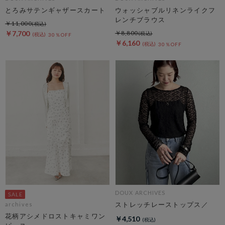
とろみサテンギャザースカート
ウォッシャブルリネンライクフ
レンチブラウス
￥11,000
￥7,700
￥8,800
30％OFF
￥6,160
30％OFF
DOUX ARCHIVES
ストレッチレーストップス／
archives
花柄アシメドロストキャミワン
￥4,510