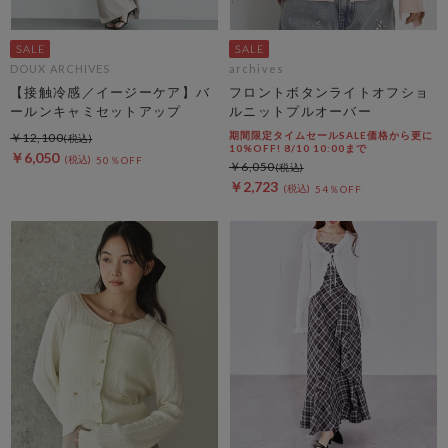
DOUX ARCHIVES
archives
【接触冷感／イージーケア】バ
フロントボタンライトオフショ
ールンキャミセットアップ
ルニットプルオーバー
期間限定タイムセールSALE価格から更に
￥12,100
10%OFF! 8/10 10:00まで
￥6,050
50％OFF
￥6,050
￥2,723
54％OFF