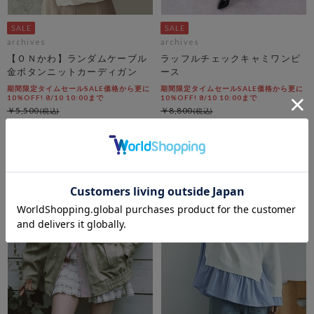
archives
archives
【ＯＮかわ】ランダムケーブル
ラッフルチェックキャミワンピ
金ボタンニットカーディガン
ース
期間限定タイムセールSALE価格から更に
期間限定タイムセールSALE価格から更に
10%OFF! 8/10 10:00まで
10%OFF! 8/10 10:00まで
￥5,500
￥8,800
￥1,485
￥5,544
73％OFF
37％OFF