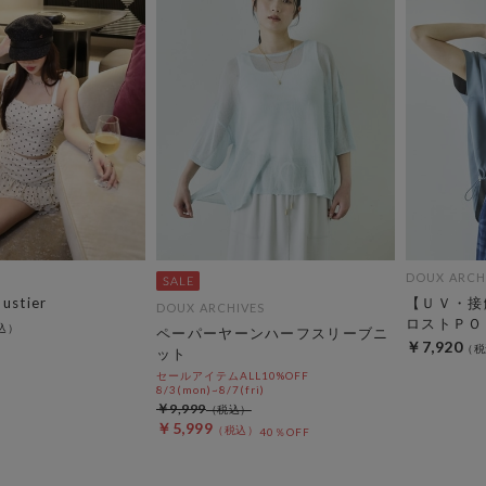
DOUX ARCH
bustier
【ＵＶ・接
DOUX ARCHIVES
ロストＰＯ
ペーパーヤーンハーフスリーブニ
￥7,920
ット
セールアイテムALL10%OFF
8/3(mon)~8/7(fri)
￥9,999
￥5,999
40％OFF