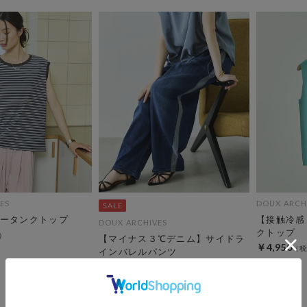
ES
DOUX ARCH
ータンクトップ
【接触冷感
DOUX ARCHIVES
クトップ
【マイナス３℃デニム】サイドラ
￥4,950
インバレルパンツ
セールアイテムALL10%OFF
8/3(mon)~8/7(fri)
￥14,960
￥8,976
40％OFF