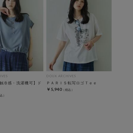
IVES
DOUX ARCHIVES
触冷感・洗濯機可】ド
ＰＡＲＩＳ転写ロゴＴｅｅ
￥5,940