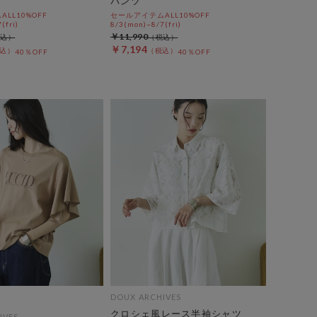
パンツ
LL10%OFF
セールアイテムALL10%OFF
(fri)
8/3(mon)~8/7(fri)
￥11,990
￥7,194
40％OFF
40％OFF
DOUX ARCHIVES
クロシェ風レース半袖シャツ
IVES