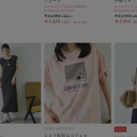
スカート
半袖シャツ
セールアイテムALL10%OFF
セールアイテムA
8/3(mon)~8/7(fri)
8/3(mon)~8/7
￥11,880
￥11,990
￥7,128
￥7,194
40％OFF
DOUX ARCHIVES
ＣＡＴ転写ロゴＴｅｅ
ES
DOUX ARCH