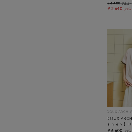
￥4,400
￥2,640
DOUX ARCHIV
DOUX AR
ｓｎｅｙ】リ
￥6,600