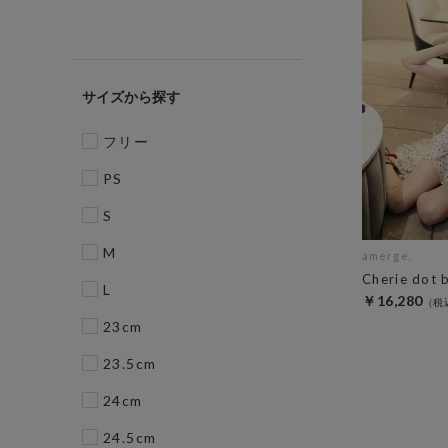
サイズ
フリー
PS
S
M
amerge.
Cherie dot 
L
￥16,280
23cm
23.5cm
24cm
24.5cm