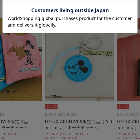
ES
DOUX ARCHIVES
DOUX ARCH
HIVES限定商品
DOUX ARCHIVES限定商品【Ｄｉ
DOUX A
】ミラーチャーム
ｓｎｅｙ】ポーチチャーム
ｓｎｅｙ】
L10%OFF
セールアイテムALL10%OFF
セールアイテムA
ri)
8/3(mon)~8/7(fri)
8/3(mon)~8/7