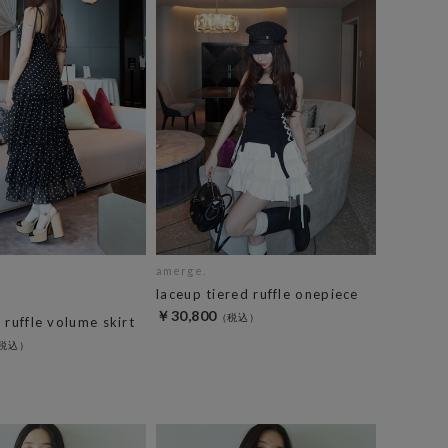
amerge.
laceup tiered ruffle onepiece
￥30,800
 ruffle volume skirt