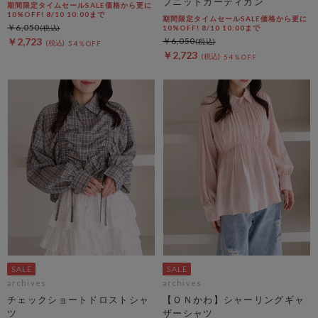
ブニットカーディガン
期間限定タイムセールSALE価格から更に
10%OFF! 8/10 10:00まで
期間限定タイムセールSALE価格から更に
￥6,050
10%OFF! 8/10 10:00まで
￥2,723
￥6,050
54％OFF
￥2,723
54％OFF
archives
archives
チェックショートドロストシャ
【ＯＮかわ】シャーリングギャ
ツ
ザーシャツ