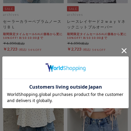
archives
archives
セーラーカラーペプラムノース
レースレイヤード２ｗａｙＶネ
リＢＬ
ックニットプルオーバー
期間限定タイムセールSALE価格から更に
期間限定タイムセールSALE価格から更に
10%OFF! 8/10 10:00まで
10%OFF! 8/10 10:00まで
￥6,050
￥6,050
￥2,723
￥2,723
54％OFF
54％OFF