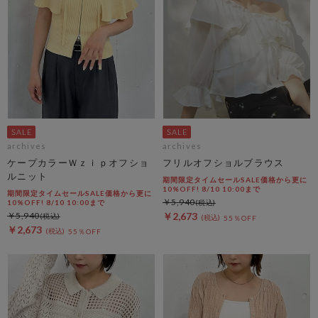
archives
archives
ケープカラーＷｚｉｐオフショ
フリルオフショルブラウス
ルニット
期間限定タイムセールSALE価格から更に
10%OFF! 8/10 10:00まで
期間限定タイムセールSALE価格から更に
￥5,940
10%OFF! 8/10 10:00まで
￥5,940
￥2,673
55％OFF
￥2,673
55％OFF