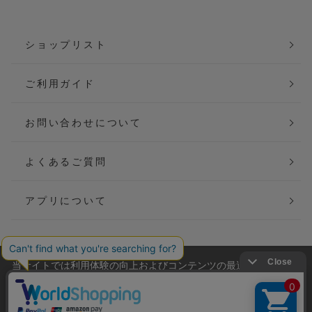
ショップリスト
ご利用ガイド
お問い合わせについて
よくあるご質問
アプリについて
当サイトでは利用体験の向上およびコンテンツの最適な提供、ト
会社概要
特定商取引法に基づく表記
ラフィックの分析を目的としてCookieを使用しています。
サイトの閲覧を継続された場合、Cookieの利用に同意したことも
ご利用規約
個人情報保護方針
のといたします。