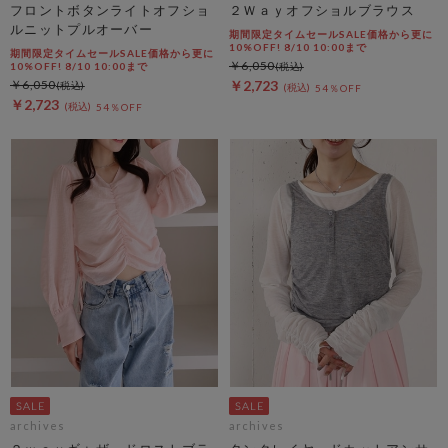
フロントボタンライトオフショ
２Ｗａｙオフショルブラウス
ルニットプルオーバー
期間限定タイムセールSALE価格から更に
10%OFF! 8/10 10:00まで
期間限定タイムセールSALE価格から更に
￥6,050
10%OFF! 8/10 10:00まで
￥6,050
￥2,723
54％OFF
￥2,723
54％OFF
archives
archives