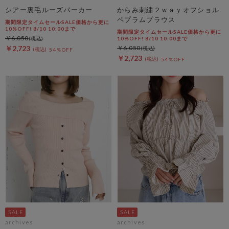
シアー裏毛ルーズパーカー
からみ刺繍２ｗａｙオフショル
ペプラムブラウス
期間限定タイムセールSALE価格から更に
10%OFF! 8/10 10:00まで
期間限定タイムセールSALE価格から更に
￥6,050
10%OFF! 8/10 10:00まで
￥2,723
￥6,050
54％OFF
￥2,723
54％OFF
archives
archives