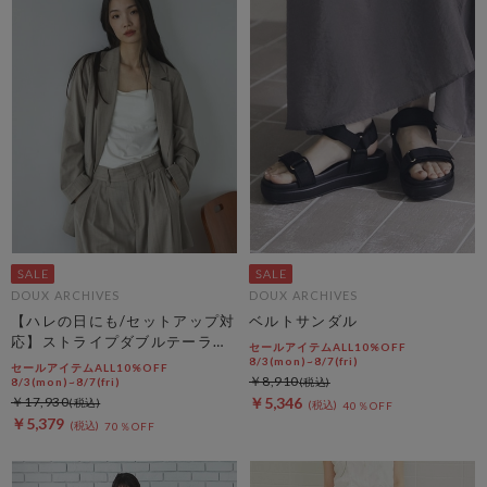
DOUX ARCHIVES
DOUX ARCHIVES
【ハレの日にも/セットアップ対
ベルトサンダル
応】ストライプダブルテーラー
セールアイテムALL10%OFF
ドジャケット
8/3(mon)~8/7(fri)
セールアイテムALL10%OFF
￥8,910
8/3(mon)~8/7(fri)
￥17,930
￥5,346
40％OFF
￥5,379
70％OFF