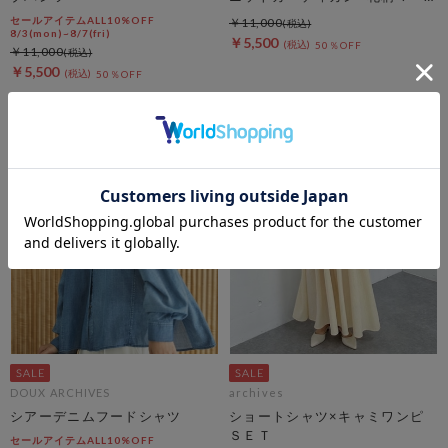
メイドキャミｏｐＳＥＴ
セールアイテムALL10%OFF
￥11,000
8/3(mon)~8/7(fri)
￥5,500
50％OFF
￥11,000
￥5,500
50％OFF
DOUX ARCHIVES
archives
シアーデニムフードシャツ
ショートシャツ×キャミワンピ
ＳＥＴ
セールアイテムALL10%OFF