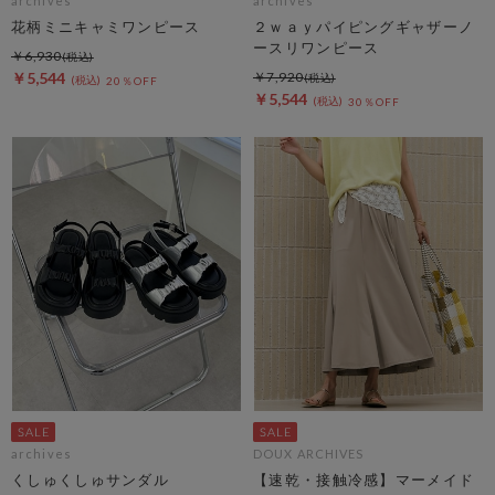
archives
archives
花柄ミニキャミワンピース
２ｗａｙパイピングギャザーノ
ースリワンピース
￥6,930
￥5,544
￥7,920
20％OFF
￥5,544
30％OFF
archives
DOUX ARCHIVES
くしゅくしゅサンダル
【速乾・接触冷感】マーメイド