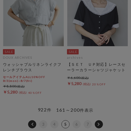
DOUX ARCHIVES
archives
ウォッシャブルリネンライクフ
【ＳＥＴ ＵＰ対応】レースセ
レンチブラウス
ーラーカラーシャツジャケット
セールアイテムALL10%OFF
￥6,600
8/3(mon)~8/7(fri)
￥5,280
20％OFF
￥8,800
￥5,280
40％OFF
922
161～200
件
件表示
3
4
5
6
7