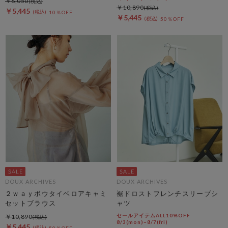
￥6,050
￥10,890
￥5,445
10％OFF
￥5,445
50％OFF
DOUX ARCHIVES
DOUX ARCHIVES
２ｗａｙボウタイベロアキャミ
裾ドロストフレンチスリーブシ
セットブラウス
ャツ
セールアイテムALL10%OFF
￥10,890
8/3(mon)~8/7(fri)
￥5,445
50％OFF