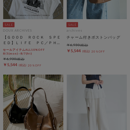
DOUX ARCHIVES
archives
【ＧＯＯＤ ＲＯＣＫ ＳＰＥ
チャーム付きボストンバッグ
ＥＤ】ＬＩＦＥ ＰＣ／ＰＨＯ
￥6,930
ＴＥ ＴＥＥ
セールアイテムALL10%OFF
￥5,544
20％OFF
8/3(mon)~8/7(fri)
￥6,930
￥5,544
20％OFF