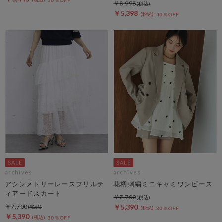
￥8,998
￥5,398
40％OFF
archives
archives
アシンメトリーレースフリルテ
花柄刺繍ミニキャミワンピース
ィアードスカート
￥7,700
￥7,700
￥5,390
30％OFF
￥5,390
30％OFF