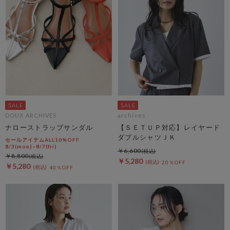
DOUX ARCHIVES
archives
ナローストラップサンダル
【ＳＥＴＵＰ対応】レイヤード
ダブルシャツＪＫ
セールアイテムALL10%OFF
8/3(mon)~8/7(fri)
￥6,600
￥8,800
￥5,280
20％OFF
￥5,280
40％OFF