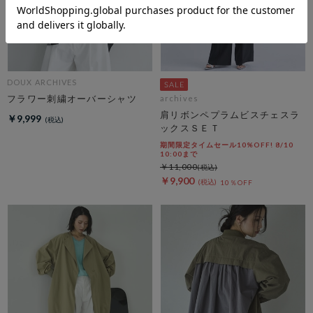
DOUX ARCHIVES
フラワー刺繍オーバーシャツ
archives
肩リボンペプラムビスチェスラ
￥9,999
ックスＳＥＴ
期間限定タイムセール10%OFF! 8/10
10:00まで
￥11,000
￥9,900
10％OFF