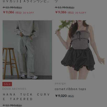
ＵＶカット】Ａラインワンピー
ツ
ス
￥12,980
￥12,980
￥9,086
￥9,086
30％OFF
30％OFF
amerge.
corset ribbon tops
DOUX ARCHIVES
ＨＡＮＡ ＴＵＣＫ ＣＵＲＶ
￥9,020
Ｅ ＴＡＰＥＲＥＤ
￥12,980