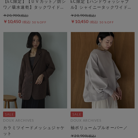
【EC限定】【ＵＶカット／防シ
EC限定【ハンドウォッシャブ
ワ／吸水速乾】タックワイドカ
ル】シャイニータックワイドパ
ーゴパンツ
ンツ
￥20,900
￥20,900
￥10,450
￥10,450
50％OFF
50％OFF
DOUX ARCHIVES
DOUX ARCHIVES
カラミツイードメッシュジャケ
袖ボリュームプルオーバー／
ット
￥20,900