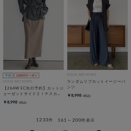
DOUX ARCHIVES
ランダムリブカットイージーパ
DOUX ARCHIVES
ンツ
【26AW EC先行予約】カットジ
ョーゼットサイドＺＩＰスカー
￥8,998
ト
￥8,998
1233
161～200
件
件表示