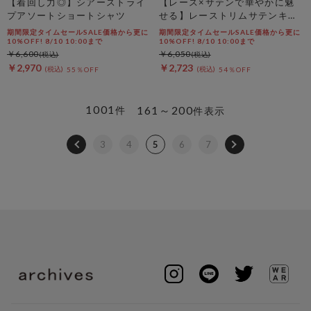
【着回し力◎】シアーストライ
【レース×サテンで華やかに魅
プアソートショートシャツ
せる】レーストリムサテンキャ
ミソール
期間限定タイムセールSALE価格から更に
期間限定タイムセールSALE価格から更に
10%OFF! 8/10 10:00まで
10%OFF! 8/10 10:00まで
￥6,600
￥6,050
￥2,970
￥2,723
55％OFF
54％OFF
1001
161～200
件
件表示
3
4
5
6
7