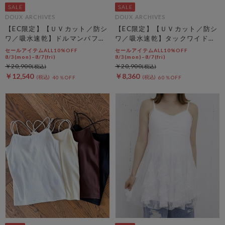
DOUX ARCHIVES
DOUX ARCHIVES
【EC限定】【ＵＶカット／防シ
【EC限定】【ＵＶカット／防シ
ワ／吸水速乾】ドルマンパフジ
ワ／吸水速乾】タックワイドカ
ャケット
ーゴパンツ
セールアイテムALL10%OFF
セールアイテムALL10%OFF
8/3(mon)~8/7(fri)
8/3(mon)~8/7(fri)
￥20,900
￥20,900
￥12,540
￥8,360
40％OFF
60％OFF