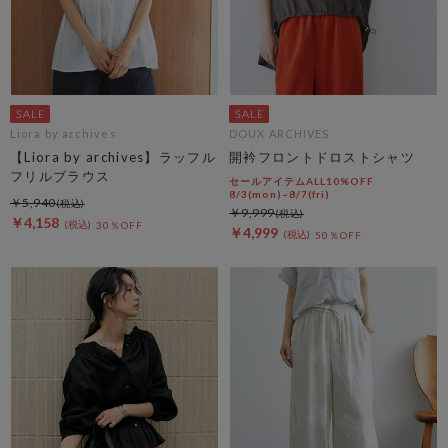
Liora by archives
DOUX ARCHIVES
【Liora by archives】ラッフル
開衿フロントドロストシャツ
フリルブラウス
セールアイテムALL10%OFF
8/3(mon)~8/7(fri)
￥5,940
￥9,999
￥4,158
30％OFF
￥4,999
50％OFF