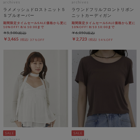
archives
archives
ラメメッシュドロストニット５
ラウンドフリルフロントリボン
Ｓプルオーバー
ニットカーディガン
期間限定タイムセールSALE価格から更に
期間限定タイムセールSALE価格から更に
10%OFF! 8/6 10:00まで
10%OFF! 8/10 10:00まで
￥5,500
￥6,050
￥3,465
￥2,723
37％OFF
54％OFF
archives
archives