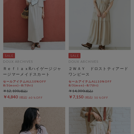
DOUX ARCHIVES
DOUX ARCHIVES
ＲｅｆｌａｘRハイゲージジャ
２ＷＡＹ ドロストティアード
ージマーメイドスカート
ワンピース
セールアイテムALL10%OFF
セールアイテムALL10%OFF
8/3(mon)~8/7(fri)
8/3(mon)~8/7(fri)
￥12,100
￥14,300
￥4,840
￥7,150
60％OFF
50％OFF