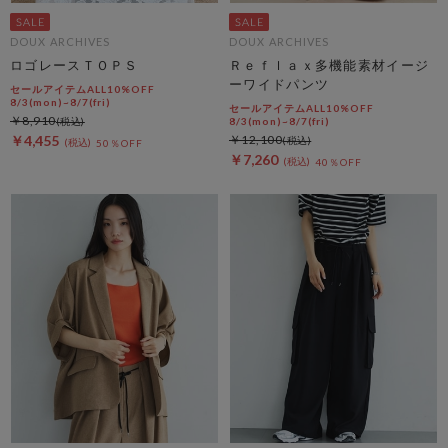
DOUX ARCHIVES
DOUX ARCHIVES
ロゴレースＴＯＰＳ
Ｒｅｆｌａｘ多機能素材イージ
ーワイドパンツ
セールアイテムALL10%OFF
8/3(mon)~8/7(fri)
セールアイテムALL10%OFF
￥8,910
8/3(mon)~8/7(fri)
￥4,455
￥12,100
50％OFF
￥7,260
40％OFF