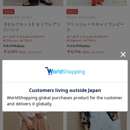
DOUX ARCHIVES
DOUX ARCHIVES
【セルフカット】セミフレアリ
フリンジレースキャミワンピー
ブパンツ
ス
セールアイテムALL10%OFF
セールアイテムALL10%OFF
8/3(mon)~8/7(fri)
8/3(mon)~8/7(fri)
￥8,998
￥11,990
￥3,599
￥4,796
60％OFF
60％OFF