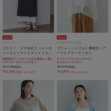
archives
DOUX ARCHIVES
【ＳＥＴ ＵＰ対応】ベルト付
【ウォッシャブル】機能性シア
レースレイヤードタイトスカー
ーフレアカーディガン
ト
期間限定タイムセールSALE価格から更に
セールアイテムALL10%OFF
10%OFF! 8/10 10:00まで
8/3(mon)~8/7(fri)
￥7,700
￥9,999
￥5,544
￥3,999
28％OFF
60％OFF