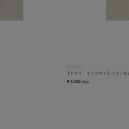
archives
【ＴＯＹ ＳＴＯＲＹ】バズ／合
￥3,300