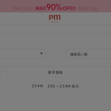
価格高い順
通常価格
214
201～214
件
件表示