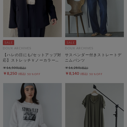
DOUX ARCHIVES
DOUX ARCHIVES
【ハレの日にも/セットアップ対
サスペンダー付きストレートデ
応】ストレッチＶノーカラージ
ニムパンツ
ャケット
￥16,500
￥16,280
￥8,250
￥8,140
50％OFF
50％OFF