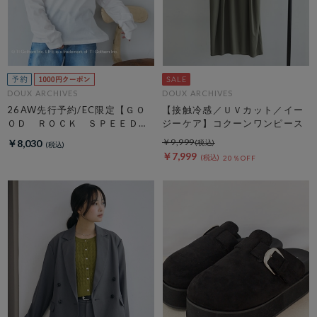
DOUX ARCHIVES
DOUX ARCHIVES
26AW先行予約/EC限定【ＧＯ
【接触冷感／ＵＶカット／イー
ＯＤ ＲＯＣＫ ＳＰＥＥＤ】
ジーケア】コクーンワンピース
ＬＩＦＥ ＰＣ フォトロンＴ
￥9,999
￥8,030
ＥＥ
￥7,999
20％OFF