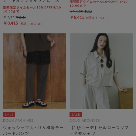
期間限定タイムセール10%OFF! 8/10
10:00まで
期間限定タイムセール10%OFF! 8/10
￥9,350
10:00まで
￥9,350
￥8,415
10％OFF
￥8,415
10％OFF
DOUX ARCHIVES
DOUX ARCHIVES
ウォッシャブル・ＵＶ機能テー
【1秒コーデ】セルロースソフ
パードパンツ
ト半袖シャツ