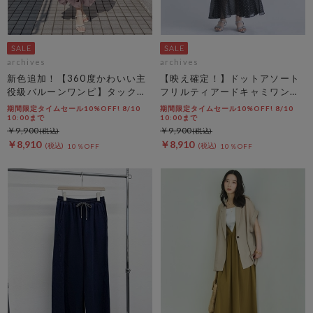
archives
archives
新色追加！【360度かわいい主
【映え確定！】ドットアソート
役級バルーンワンピ】タックバ
フリルティアードキャミワンピ
ルーンノースリギャザーワンピ
ース
期間限定タイムセール10%OFF! 8/10
期間限定タイムセール10%OFF! 8/10
ース
10:00まで
10:00まで
￥9,900
￥9,900
￥8,910
￥8,910
10％OFF
10％OFF