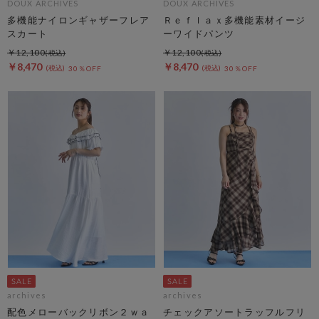
DOUX ARCHIVES
DOUX ARCHIVES
多機能ナイロンギャザーフレア
Ｒｅｆｌａｘ多機能素材イージ
スカート
ーワイドパンツ
￥12,100
￥12,100
￥8,470
￥8,470
30％OFF
30％OFF
archives
archives
配色メローバックリボン２ｗａ
チェックアソートラッフルフリ