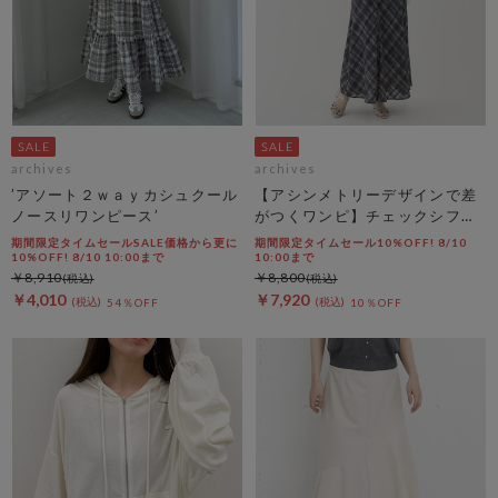
archives
archives
’アソート２ｗａｙカシュクール
【アシンメトリーデザインで差
ノースリワンピース’
がつくワンピ】チェックシフォ
ンドロストキャミワンピース
期間限定タイムセールSALE価格から更に
期間限定タイムセール10%OFF! 8/10
10%OFF! 8/10 10:00まで
10:00まで
￥8,910
￥8,800
￥4,010
￥7,920
54％OFF
10％OFF