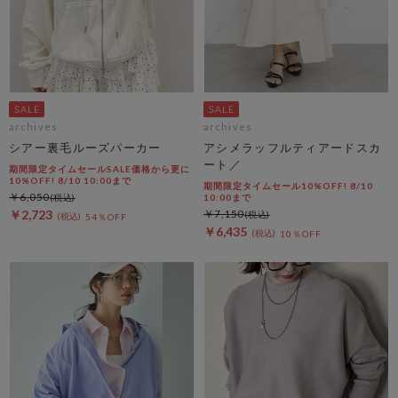
archives
archives
シアー裏毛ルーズパーカー
アシメラッフルティアードスカ
ート／
期間限定タイムセールSALE価格から更に
10%OFF! 8/10 10:00まで
期間限定タイムセール10%OFF! 8/10
￥6,050
10:00まで
￥2,723
￥7,150
54％OFF
￥6,435
10％OFF