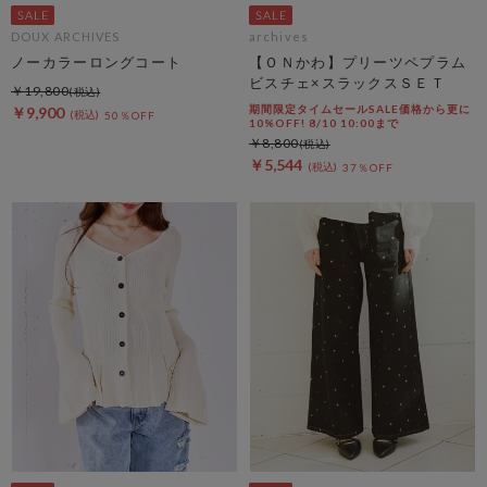
DOUX ARCHIVES
archives
ノーカラーロングコート
【ＯＮかわ】プリーツペプラム
ビスチェ×スラックスＳＥＴ
￥19,800
期間限定タイムセールSALE価格から更に
￥9,900
50％OFF
10%OFF! 8/10 10:00まで
￥8,800
￥5,544
37％OFF