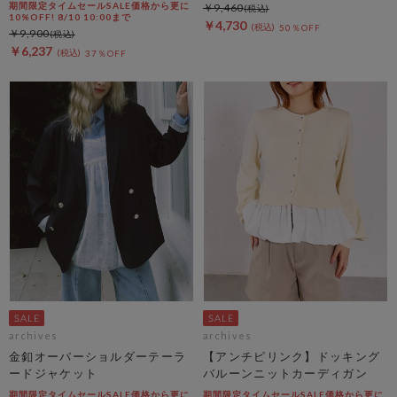
期間限定タイムセールSALE価格から更に
￥9,460
10%OFF! 8/10 10:00まで
￥4,730
50％OFF
￥9,900
￥6,237
37％OFF
archives
archives
金釦オーバーショルダーテーラ
【アンチピリンク】ドッキング
ードジャケット
バルーンニットカーディガン
期間限定タイムセールSALE価格から更に
期間限定タイムセールSALE価格から更に