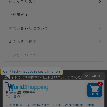
ショップリスト
ご利用ガイド
お問い合わせについて
よくあるご質問
アプリについて
当サイトでは利用体験の向上およびコンテンツの最適な提供、ト
会社概要
特定商取引法に基づく表記
ラフィックの分析を目的としてCookieを使用しています。
サイトの閲覧を継続された場合、Cookieの利用に同意したことも
ご利用規約
個人情報保護方針
のといたします。
詳細については
プライバシーポリシー
をご確認ください。
Copyright(C) P&M co.,ltd All Rights Reserved.
承諾する