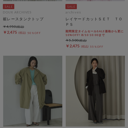
DOUX ARCHIVES
archives
裾レースタンクトップ
レイヤードカットＳＥＴ ＴＯ
ＰＳ
￥4,950
期間限定タイムセールSALE価格から更に
￥2,475
50％OFF
10%OFF! 8/10 10:00まで
￥5,500
￥2,475
55％OFF