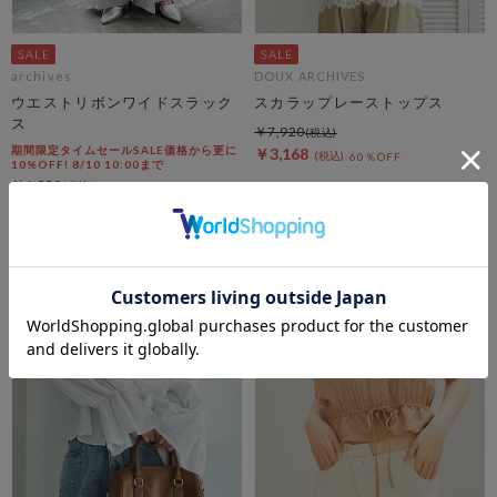
archives
DOUX ARCHIVES
ウエストリボンワイドスラック
スカラップレーストップス
ス
￥7,920
期間限定タイムセールSALE価格から更に
￥3,168
60％OFF
10%OFF! 8/10 10:00まで
￥6,930
￥3,119
54％OFF