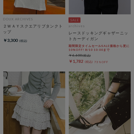
DOUX ARCHIVES
２ＷＡＹスクエアリブタンクト
archives
ップ
レースドッキングギャザーニッ
トカーディガン
￥3,300
期間限定タイムセールSALE価格から更に
10%OFF! 8/10 10:00まで
￥6,600
￥1,782
73％OFF