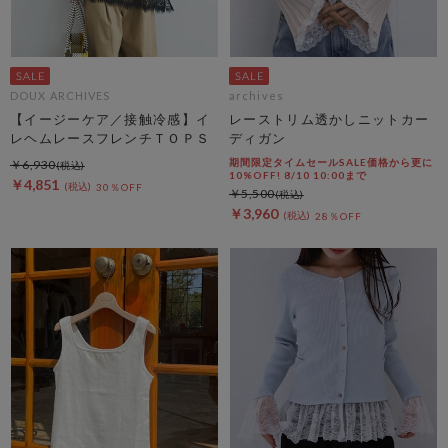
DOUX ARCHIVES
archives
【イージーケア／接触冷感】イ
レーストリム透かしニットカー
レヘムレースフレンチＴＯＰＳ
ディガン
期間限定タイムセールSALE価格から更に
￥6,930
10%OFF! 8/10 10:00まで
￥4,851
30％OFF
￥5,500
￥3,960
28％OFF