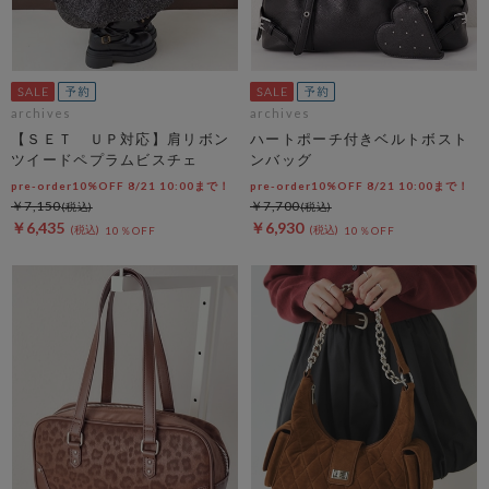
archives
archives
【ＳＥＴ ＵＰ対応】肩リボン
ハートポーチ付きベルトボスト
ツイードペプラムビスチェ
ンバッグ
pre-order10%OFF 8/21 10:00まで！
pre-order10%OFF 8/21 10:00まで！
￥7,150
￥7,700
￥6,435
￥6,930
10％OFF
10％OFF