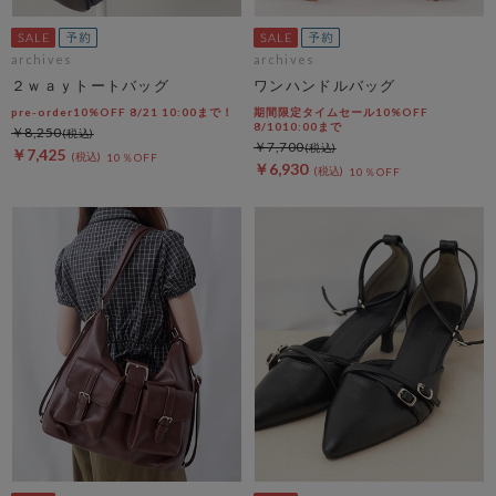
archives
archives
２ｗａｙトートバッグ
ワンハンドルバッグ
pre-order10%OFF 8/21 10:00まで！
期間限定タイムセール10%OFF
8/1010:00まで
￥8,250
￥7,700
￥7,425
10％OFF
￥6,930
10％OFF