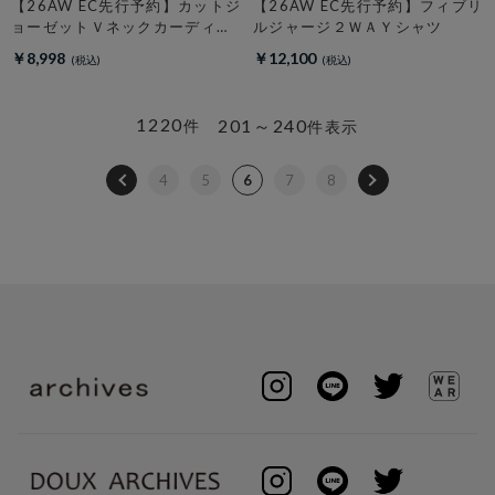
【26AW EC先行予約】カットジ
【26AW EC先行予約】フィブリ
ョーゼットＶネックカーディガ
ルジャージ２ＷＡＹシャツ
ン
￥8,998
￥12,100
1220
201～240
件
件表示
4
5
6
7
8