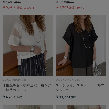
￥6,600
￥8,800
￥5,940
￥7,920
10％OFF
10％OFF
DOUX ARCHIVES
DOUX ARCHIVES
【接触冷感・吸水速乾】袖シア
スパンボイルスキッパードルマ
ー切替カットソー
ンシャツ
￥6,930
￥11,990