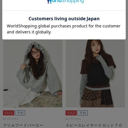
厚底ベルトパンプス
アシメドロストラメメッシュニ
ットプルオーバー
期間限定タイムセール10%OFF! 8/10
10:00まで
pre-order10%OFF 8/21 10:00まで！
￥8,250
￥6,050
￥7,425
10％OFF
￥5,445
10％OFF
archives
archives
フリルフードパーカー
３ピースレイヤードカットＴＯ