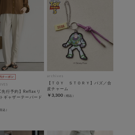
archives
【ＴＯＹ ＳＴＯＲＹ】バズ／合
IVES
皮チャーム
C先行予約】Reflaxリ
￥3,300
トギャザーテーパード