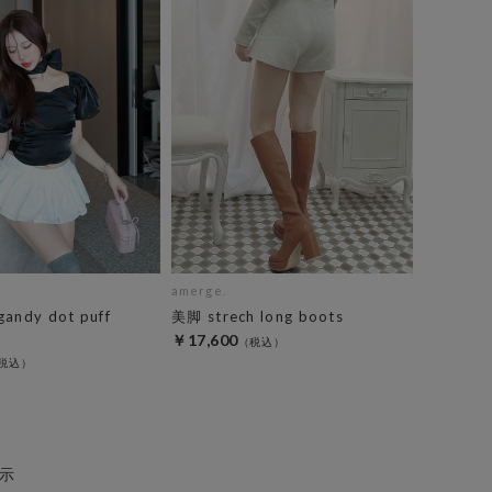
amerge.
gandy dot puff
美脚 strech long boots
￥17,600
示