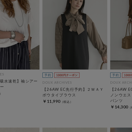
ES
吸水速乾】袖シアー
DOUX ARCHIVES
DOUX ARCH
ー
【26AW EC先行予約】２ＷＡＹ
【26AW E
ボウタイブラウス
ノンウエス
パンツ
￥11,990
￥14,300