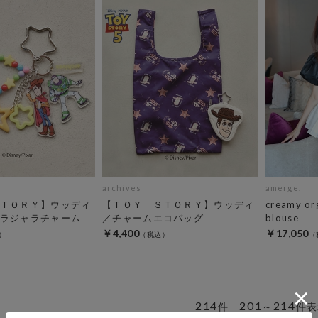
archives
amerge.
ＴＯＲＹ】ウッディ
【ＴＯＹ ＳＴＯＲＹ】ウッディ
creamy or
ラジャラチャーム
／チャームエコバッグ
blouse
￥4,400
￥17,050
214
201
214
件
～
件表