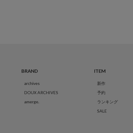
BRAND
ITEM
archives
新作
DOUX ARCHIVES
予約
amerge.
ランキング
SALE