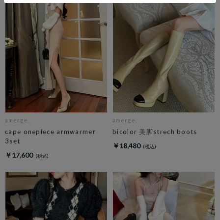
amerge.
amerge.
cape onepiece armwarmer
bicolor 美脚strech boots
3set
￥18,480
￥17,600