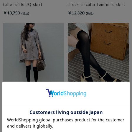
tulle ruffle JQ skirt
check circular feminine skirt
￥13,750
￥12,320
amerge.
amerge.
2way cape onepiece
美脚 mary jane sandals
￥20,570
￥15,950