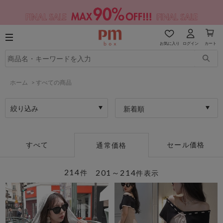
お気に入り
ログイン
カート
ホーム
>
すべての商品
絞り込み
新着順
すべて
セール価格
通常価格
214
201～214
件
件表示