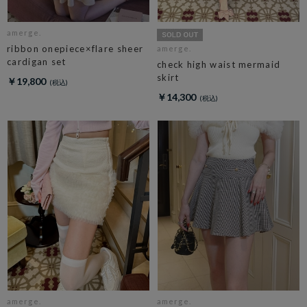
amerge.
ribbon onepiece×flare sheer
amerge.
cardigan set
check high waist mermaid
skirt
￥19,800
￥14,300
amerge.
amerge.