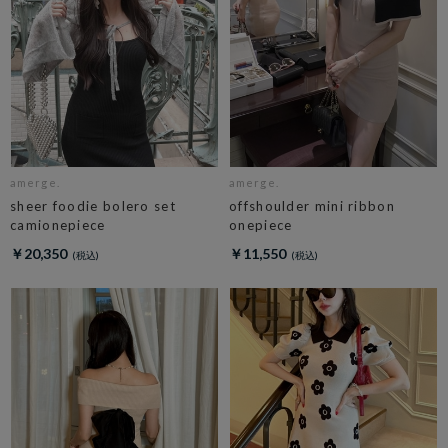
amerge.
amerge.
sheer foodie bolero set
offshoulder mini ribbon
camionepiece
onepiece
￥20,350
￥11,550