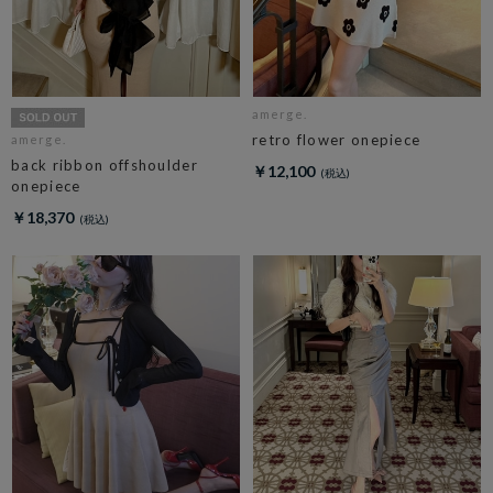
amerge.
retro flower onepiece
amerge.
back ribbon offshoulder
￥12,100
onepiece
￥18,370