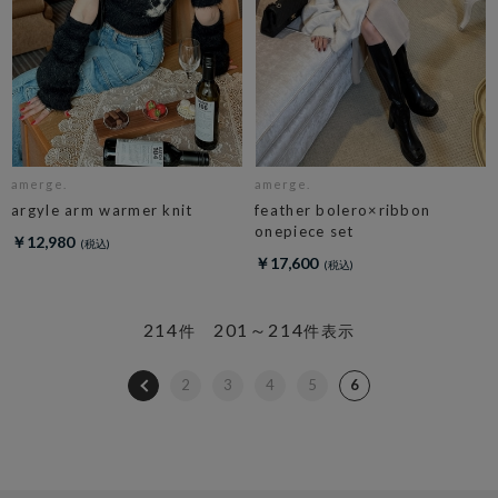
amerge.
amerge.
argyle arm warmer knit
feather bolero×ribbon
onepiece set
￥12,980
￥17,600
214
201～214
件
件表示
2
3
4
5
6