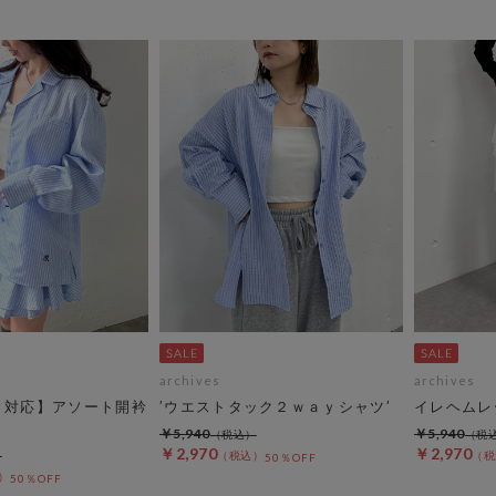
archives
archives
Ｐ対応】アソート開衿
’ウエストタック２ｗａｙシャツ’
イレヘムレ
￥5,940
￥5,940
￥2,970
￥2,970
50％OFF
50％OFF