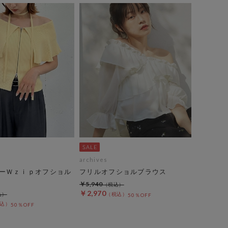
archives
ーＷｚｉｐオフショル
フリルオフショルブラウス
￥5,940
￥2,970
50％OFF
50％OFF