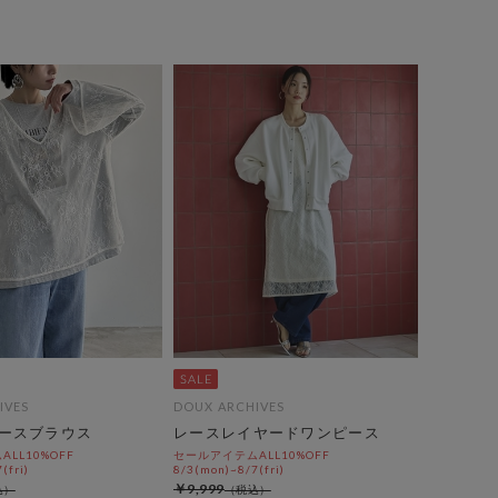
IVES
DOUX ARCHIVES
ースブラウス
レースレイヤードワンピース
LL10%OFF
セールアイテムALL10%OFF
(fri)
8/3(mon)~8/7(fri)
￥9,999