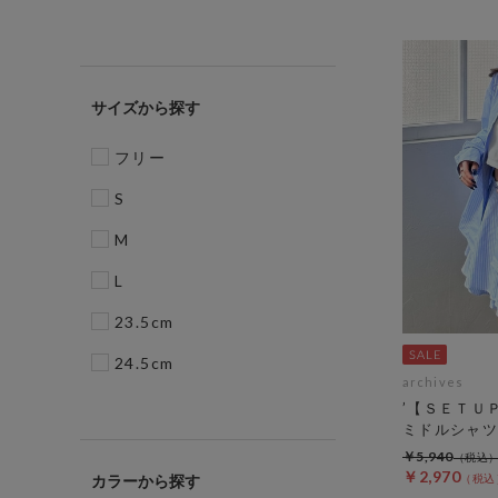
サイズ
フリー
S
M
L
23.5cm
24.5cm
archives
’【ＳＥＴＵ
ミドルシャツ
￥5,940
￥2,970
カラー