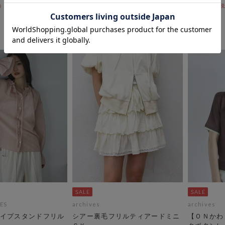
￥2,992
￥7,480
60％OFF
￥2,992
60％OFF
ES
archives
archives
イプスタンドフリル
シアー裏毛フリルティアードミニ
【ＯＮかわ