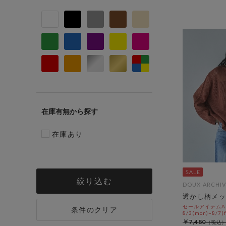
在庫有無
在庫あり
絞り込む
DOUX ARCHIV
透かし柄メッ
セールアイテムAL
条件のクリア
8/3(mon)~8/7(f
￥7,480