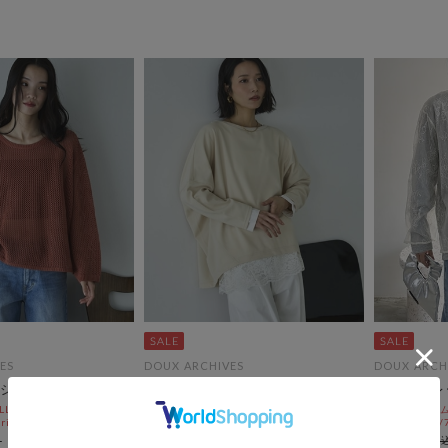
ES
DOUX ARCHIVES
DOUX ARCH
シュニット
ＵＶ加工・吸水速乾ドルマン長袖
Ｖネックレ
プルオーバー
L10%OFF
セールアイテムA
ri)
8/3(mon)~8/7
セールアイテムALL10%OFF
￥7,480
8/3(mon)~8/7(fri)