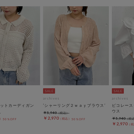
archives
archives
ットカーディガン
’シャーリング２ｗａｙブラウス’
ピコレース
ウス
￥5,940
￥2,970
￥5,940
50％OFF
50％OFF
￥2,970