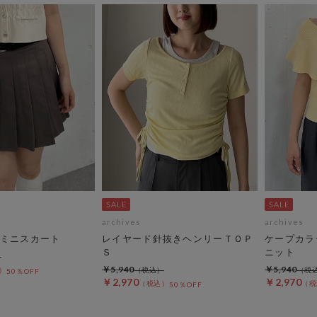
archives
archives
ミニスカート
レイヤード針抜きヘンリーＴＯＰ
ケープカラ
Ｓ
ニット
￥5,940
￥5,940
50％OFF
￥2,970
￥2,970
50％OFF