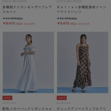
DOUX ARCHIVES
DOUX ARCHIVES
多機能ナイロンギャザーフレア
Ｒｅｆｌａｘ多機能素材イージ
スカート
ーワイドパンツ
￥12,100
￥12,100
￥8,470
￥8,470
30％OFF
30％OFF
archives
archives
配色メローバックリボン２ｗａ
チェックアソートラッフルフリ