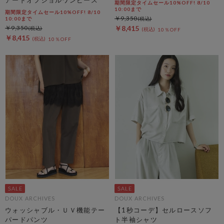
期間限定タイムセール10%OFF! 8/10
10:00まで
期間限定タイムセール10%OFF! 8/10
￥9,350
10:00まで
￥9,350
￥8,415
10％OFF
￥8,415
10％OFF
DOUX ARCHIVES
DOUX ARCHIVES
ウォッシャブル・ＵＶ機能テー
【1秒コーデ】セルロースソフ
パードパンツ
ト半袖シャツ