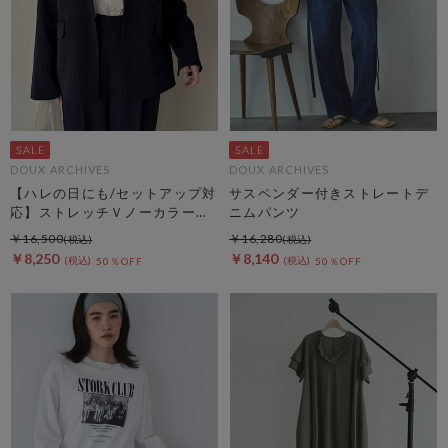
DOUX ARCHIVES
DOUX ARCHIVES
【ハレの日にも/セットアップ対
サスペンダー付きストレートデ
応】ストレッチＶノーカラージ
ニムパンツ
ャケット
￥16,500
￥16,280
￥8,250
￥8,140
50％OFF
50％OFF