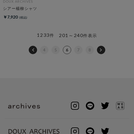
DOUX ARCHIVES
シアー楊柳シャツ
￥7,920
1233
201～240
件
件表示
4
5
6
7
8