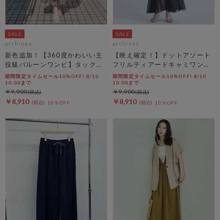
archives
archives
新色追加！【360度かわいい主
【映え確定！】ドットアソート
役級バルーンワンピ】タックバ
フリルティアードキャミワンピ
ルーンノースリギャザーワンピ
ース
期間限定タイムセール10%OFF! 8/10
期間限定タイムセール10%OFF! 8/10
ース
10:00まで
10:00まで
￥9,900
￥9,900
￥8,910
￥8,910
10％OFF
10％OFF