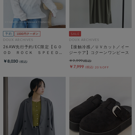
DOUX ARCHIVES
DOUX ARCHIVES
26AW先行予約/EC限定【ＧＯ
【接触冷感／ＵＶカット／イー
ＯＤ ＲＯＣＫ ＳＰＥＥＤ】
ジーケア】コクーンワンピース
ＬＩＦＥ ＰＣ フォトロンＴ
￥9,999
￥8,030
ＥＥ
￥7,999
20％OFF