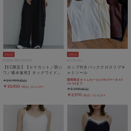
DOUX ARCHIVES
archives
【EC限定】【ＵＶカット／防シ
カップ付きバッククロスリブキ
ワ／吸水速乾】タックワイドカ
ャミソール
ーゴパンツ
期間限定タイムセール10%OFF! 8/10
￥20,900
10:00まで
￥10,450
50％OFF
￥3,300
￥2,970
10％OFF