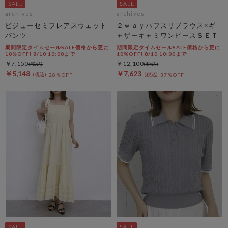
archives
archives
ビジューセミフレアスウェット
２ｗａｙパフスリブラウス×ギ
パンツ
ャザーキャミワンピースＳＥＴ
期間限定タイムセールSALE価格から更に
期間限定タイムセールSALE価格から更に
10%OFF! 8/10 10:00まで
10%OFF! 8/10 10:00まで
￥7,150
￥12,100
￥5,148
￥7,623
28％OFF
37％OFF