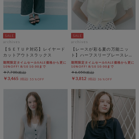
archives
archives
【ＳＥＴＵＰ対応】レイヤード
【レースが彩る夏の万能ニッ
カットアウトスラックス
ト】ハーフスリーブレースレイ
ヤードニットカーディガン
期間限定タイムセールSALE価格から更に
期間限定タイムセールSALE価格から更に
10%OFF! 8/10 10:00まで
10%OFF! 8/10 10:00まで
￥7,700
￥6,050
￥3,465
￥3,812
55％OFF
36％OFF