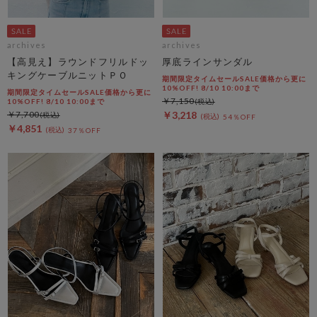
archives
archives
【高見え】ラウンドフリルドッ
厚底ラインサンダル
キングケーブルニットＰＯ
期間限定タイムセールSALE価格から更に
10%OFF! 8/10 10:00まで
期間限定タイムセールSALE価格から更に
￥7,150
10%OFF! 8/10 10:00まで
￥7,700
￥3,218
54％OFF
￥4,851
37％OFF