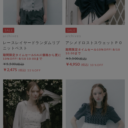
archives
archives
レースレイヤードランダムリブ
アシメドロストスウェットＰＯ
ニットベスト
期間限定タイムセール10%OFF! 8/10
10:00まで
期間限定タイムセールSALE価格から更に
￥5,500
10%OFF! 8/10 10:00まで
￥5,500
￥4,950
10％OFF
￥2,475
55％OFF