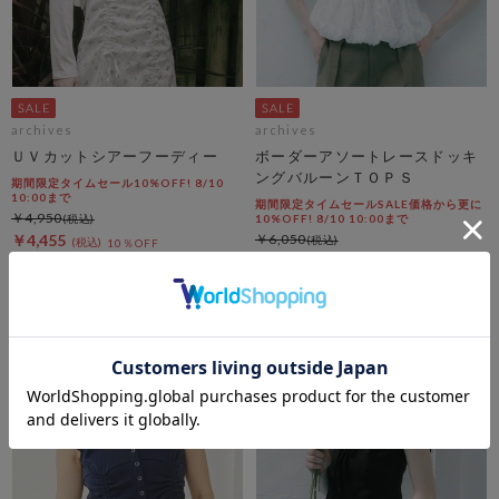
archives
archives
ＵＶカットシアーフーディー
ボーダーアソートレースドッキ
ングバルーンＴＯＰＳ
期間限定タイムセール10%OFF! 8/10
10:00まで
期間限定タイムセールSALE価格から更に
￥4,950
10%OFF! 8/10 10:00まで
￥4,455
￥6,050
10％OFF
￥2,723
54％OFF