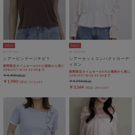
archives
archives
シアービンテージチビＴ
シアーカットコンパクトカーデ
ィガン
期間限定タイムセールSALE価格から更に
10%OFF! 8/10 10:00まで
期間限定タイムセールSALE価格から更に
￥4,400
10%OFF! 8/10 10:00まで
￥1,980
￥4,950
55％OFF
￥3,564
28％OFF