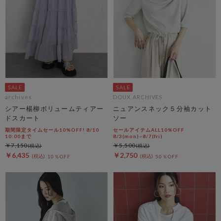
archives
DOUX ARCHIVES
シアー楊柳ボリュームティアー
ニュアンスネック５分袖カット
ドスカート
ソー
期間限定タイムセール10%OFF! 8/10
セールアイテムALL10%OFF
10:00まで
8/3(mon)~8/7(fri)
￥7,150
￥5,500
￥6,435
￥2,750
10％OFF
50％OFF