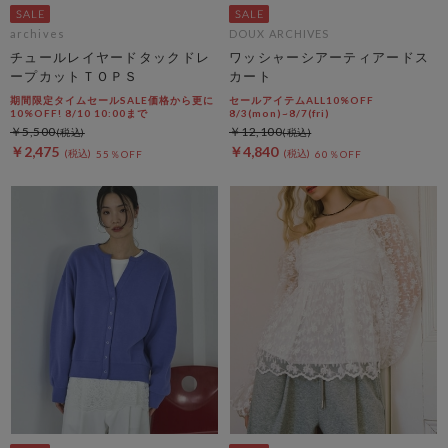
archives
DOUX ARCHIVES
チュールレイヤードタックドレ
ワッシャーシアーティアードス
ープカットＴＯＰＳ
カート
期間限定タイムセールSALE価格から更に
セールアイテムALL10%OFF
10%OFF! 8/10 10:00まで
8/3(mon)~8/7(fri)
￥5,500
￥12,100
￥2,475
￥4,840
55％OFF
60％OFF