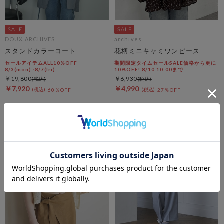
DOUX ARCHIVES
archives
スタンドカラーコート
花柄ミニキャミワンピース
セールアイテムALL10%OFF
期間限定タイムセールSALE価格から更に
8/3(mon)~8/7(fri)
10%OFF! 8/10 10:00まで
￥19,800
￥6,930
￥7,920
￥4,990
60％OFF
27％OFF