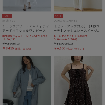
archives
DOUX ARCHIVES
チェックアソート２ｗａｙティ
【セットアップ対応】【1秒コ
アードオフショルワンピース
ーデ】メッシュレースイージー
パンツ
期間限定タイムセール10%OFF! 8/10
セールアイテムALL10%OFF
10:00まで
8/3(mon)~8/7(fri)
￥9,350
￥11,000
￥8,415
￥6,600
10％OFF
40％OFF