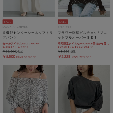
DOUX ARCHIVES
archives
多機能センターシームソフトリ
フラワー刺繍ビスチェ×リブニ
ブパンツ
ットプルオーバーＳＥＴ
セールアイテムALL10%OFF
期間限定タイムセールSALE価格から更に
8/3(mon)~8/7(fri)
10%OFF! 8/10 10:00まで
￥11,000
￥8,250
￥5,500
￥2,228
50％OFF
72％OFF