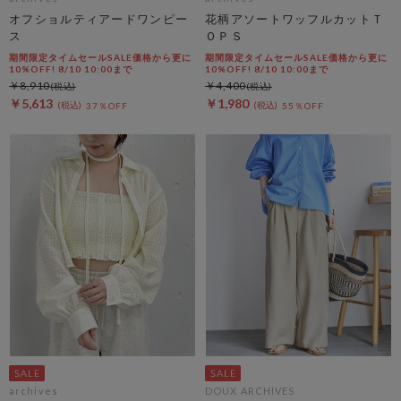
オフショルティアードワンピー
花柄アソートワッフルカットＴ
ス
ＯＰＳ
期間限定タイムセールSALE価格から更に
期間限定タイムセールSALE価格から更に
10%OFF! 8/10 10:00まで
10%OFF! 8/10 10:00まで
￥8,910
￥4,400
￥5,613
￥1,980
37％OFF
55％OFF
archives
DOUX ARCHIVES