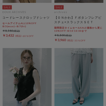
DOUX ARCHIVES
archives
コードレースクロップドシャツ
【ＯＮかわ】Ｆボタンフレアビ
スチェ×スラックスＳＥＴ
セールアイテムALL10%OFF
8/3(mon)~8/7(fri)
期間限定タイムセールSALE価格から更に
￥8,580
10%OFF! 8/10 10:00まで
￥3,432
￥8,800
60％OFF
￥3,960
55％OFF