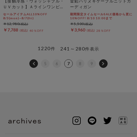
【接触冷感・ウォッシャブル・
金釦ハリヌキケーブルニットカ
ＵＶカット】Ａラインワンピー
ーディガン
ス
セールアイテムALL10%OFF
期間限定タイムセールSALE価格から更に
8/3(mon)~8/7(fri)
10%OFF! 8/10 10:00まで
￥12,980
￥5,500
￥7,788
￥3,960
40％OFF
28％OFF
1220
241～280
件
件表示
5
6
7
8
9