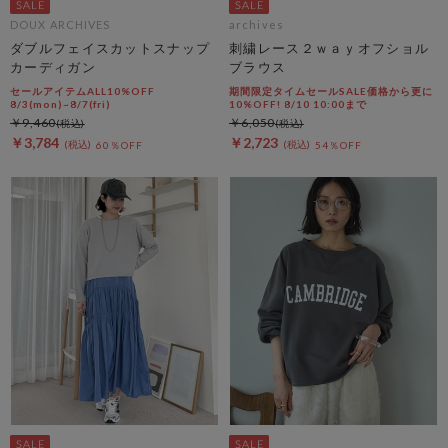
DOUX ARCHIVES
archives
ダブルフェイスカットスナップ
刺繍レース２ｗａｙオフショル
カーディガン
ブラウス
セールアイテムALL10%OFF
期間限定タイムセールSALE価格から更に
8/3(mon)~8/7(fri)
10%OFF! 8/10 10:00まで
￥9,460
￥6,050
￥3,784
￥2,723
60％OFF
54％OFF