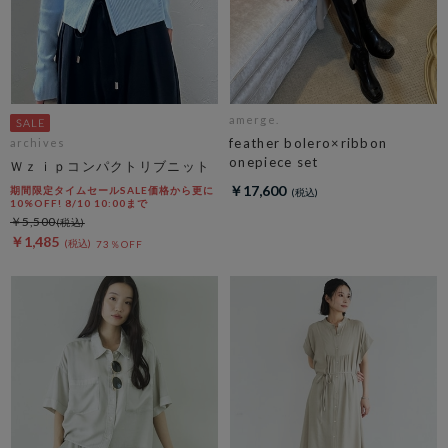
amerge.
feather bolero×ribbon
archives
onepiece set
Ｗｚｉｐコンパクトリブニット
￥17,600
期間限定タイムセールSALE価格から更に
10%OFF! 8/10 10:00まで
￥5,500
￥1,485
73％OFF