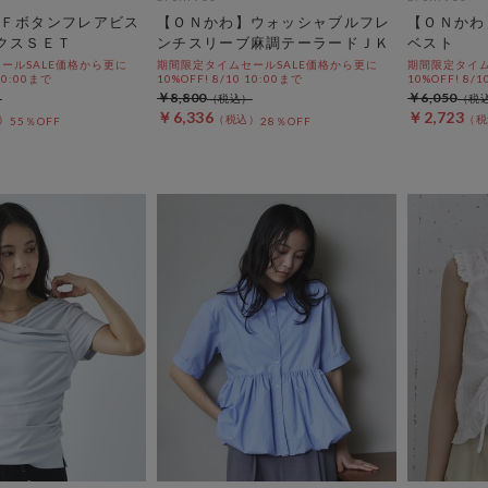
Ｆボタンフレアビス
【ＯＮかわ】ウォッシャブルフレ
【ＯＮかわ
クスＳＥＴ
ンチスリーブ麻調テーラードＪＫ
ベスト
ールSALE価格から更に
期間限定タイムセールSALE価格から更に
期間限定タイム
 10:00まで
10%OFF! 8/10 10:00まで
10%OFF! 8/1
￥8,800
￥6,050
￥6,336
￥2,723
55％OFF
28％OFF