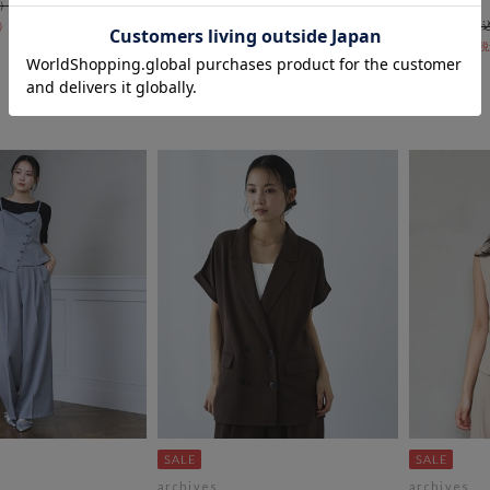
￥12,980
￥9,999
40％OFF
￥6,490
￥5,000
50％OFF
archives
archives