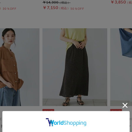
￥3,850
￥14,300
￥7,150
30％OFF
50％OFF
ES
DOUX ARCHIVES
DOUX ARCH
ドルマンシャツ
【吸水速乾・接触冷感】ドットマ
とろみカッ
ーメイドスカート
ト