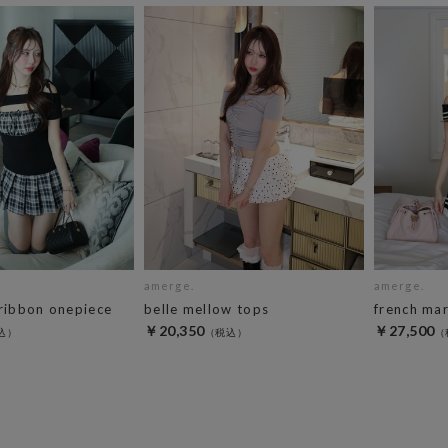
amerge.
amerge.
 ribbon onepiece
belle mellow tops
french mar
￥20,350
￥27,500