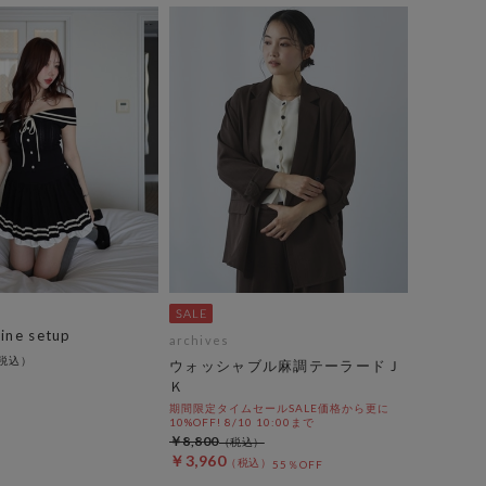
ine setup
archives
ウォッシャブル麻調テーラードＪ
Ｋ
期間限定タイムセールSALE価格から更に
10%OFF! 8/10 10:00まで
￥8,800
￥3,960
55％OFF