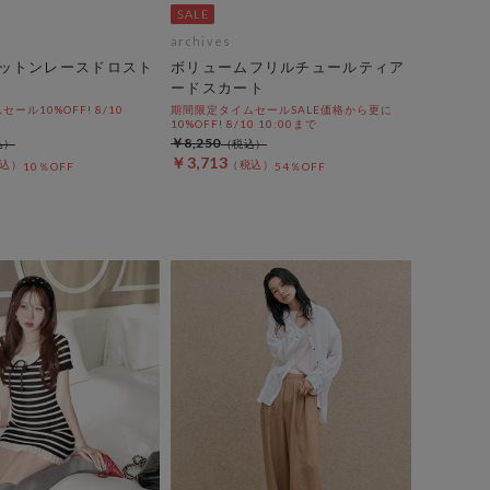
archives
ットンレースドロスト
ボリュームフリルチュールティア
ードスカート
ール10%OFF! 8/10
期間限定タイムセールSALE価格から更に
10%OFF! 8/10 10:00まで
￥8,250
￥3,713
10％OFF
54％OFF