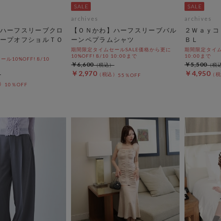
archives
archives
ハーフスリーブクロ
【ＯＮかわ】ハーフスリーブバル
２Ｗａｙコ
ープオフショルＴＯ
ーンペプラムシャツ
ＢＬ
期間限定タイムセールSALE価格から更に
期間限定タイムセ
10%OFF! 8/10 10:00まで
10:00まで
10%OFF! 8/10
￥6,600
￥5,500
￥2,970
￥4,950
55％OFF
10％OFF