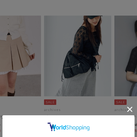
archives
archives
リーツミニＳＫ
ギャザートート
ドットアソ
￥6,050
￥3,850
￥3,025
￥3,080
50％OFF
50％OFF