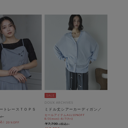
DOUX ARCHIVES
ートレースＴＯＰＳ
ミドル丈シアーカーディガン／
セールアイテムALL10%OFF
8/3(mon)~8/7(fri)
20％OFF
￥7,700