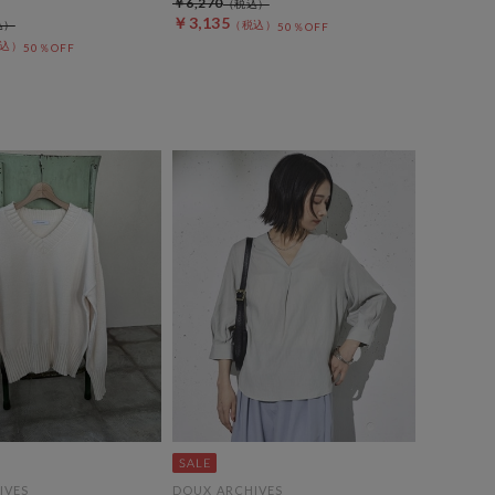
￥6,270
￥3,135
50％OFF
50％OFF
IVES
DOUX ARCHIVES