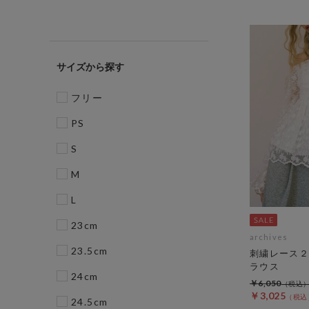
サイズ
フリー
PS
S
M
L
23cm
archives
23.5cm
刺繍レース２
ラウス
24cm
￥6,050
￥3,025
24.5cm