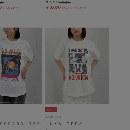
￥7,700
￥3,080
60％OFF
60％OFF
archives
ＥＰＰＡＲＤ ＴＥＥ
ＩＮＸＳ ＴＥＥ／