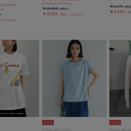
8/3(mon)~8/7(fri)
L10%OFF
￥6,270
￥10,450
ri)
￥3,135
￥3,135
70％OFF
70％OFF
DOUX ARCHIVES
DOUX ARCH