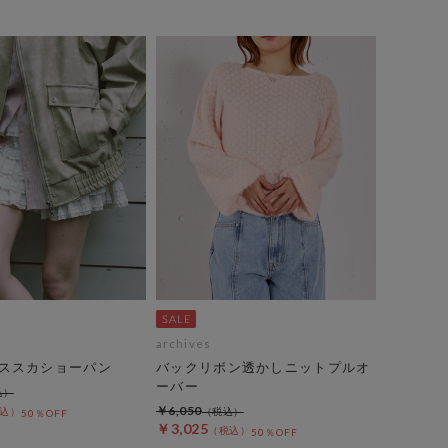
archives
ススカショーパン
バックリボン透かしニットプルオ
ーバー
￥6,050
50％OFF
￥3,025
50％OFF