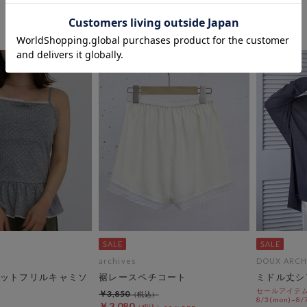
archives
DOUX ARCH
ットフリルキャミソ
裾レースペチコート
ミドル丈シ
セールアイテムA
￥3,850
8/3(mon)~8/7
￥3,080