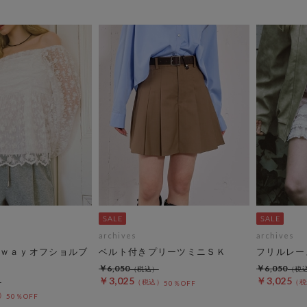
archives
archives
ｗａｙオフショルブ
ベルト付きプリーツミニＳＫ
フリルレー
￥6,050
￥6,050
￥3,025
￥3,025
50％OFF
50％OFF