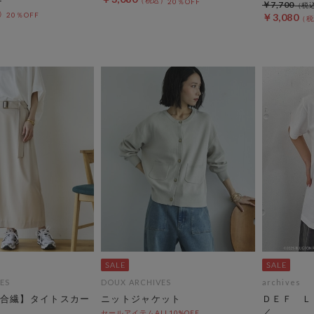
20％OFF
￥7,700
20％OFF
￥3,080
ES
DOUX ARCHIVES
archives
合繊】タイトスカー
ニットジャケット
ＤＥＦ Ｌ
／
セールアイテムALL10%OFF