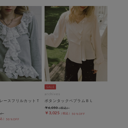
archives
レースフリルカットＴ
ボタンタックペプラムＢＬ
￥6,050
￥3,025
50％OFF
50％OFF