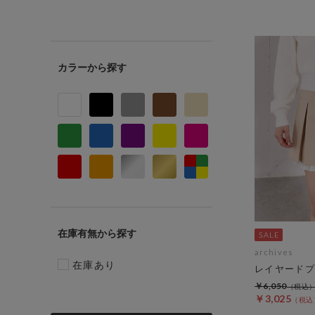
カラー
在庫有無
archives
在庫あり
レイヤードプ
￥6,050
￥3,025