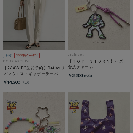
archives
【ＴＯＹ ＳＴＯＲＹ】バズ／
DOUX ARCHIVES
合皮チャーム
【26AW EC先行予約】Reflaxリ
ノンウエストギャザーテーパー
￥3,300
ドパンツ
￥14,300