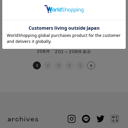
amerge.
amerge.
creamy organdy dot puff
美脚 strech long boots
blouse
￥17,600
￥17,050
208
201～208
件
件表示
2
3
4
5
6