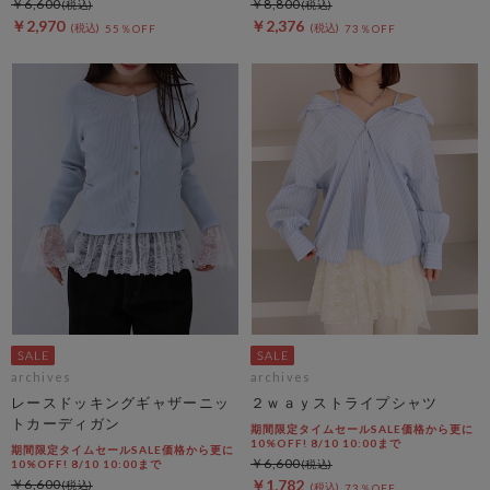
￥6,600
￥8,800
￥2,970
￥2,376
55％OFF
73％OFF
archives
archives
レースドッキングギャザーニッ
２ｗａｙストライプシャツ
トカーディガン
期間限定タイムセールSALE価格から更に
10%OFF! 8/10 10:00まで
期間限定タイムセールSALE価格から更に
￥6,600
10%OFF! 8/10 10:00まで
￥6,600
￥1,782
73％OFF