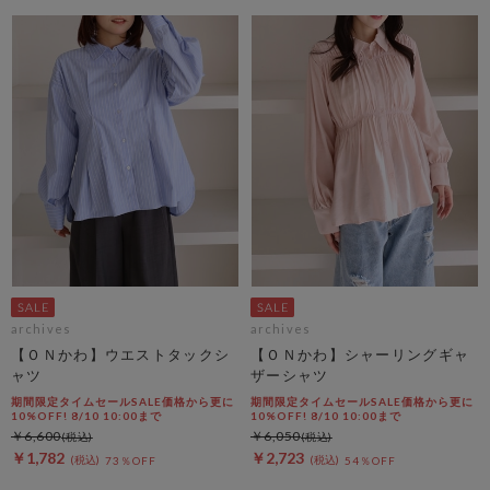
archives
archives
【ＯＮかわ】ウエストタックシ
【ＯＮかわ】シャーリングギャ
ャツ
ザーシャツ
期間限定タイムセールSALE価格から更に
期間限定タイムセールSALE価格から更に
10%OFF! 8/10 10:00まで
10%OFF! 8/10 10:00まで
￥6,600
￥6,050
￥1,782
￥2,723
73％OFF
54％OFF