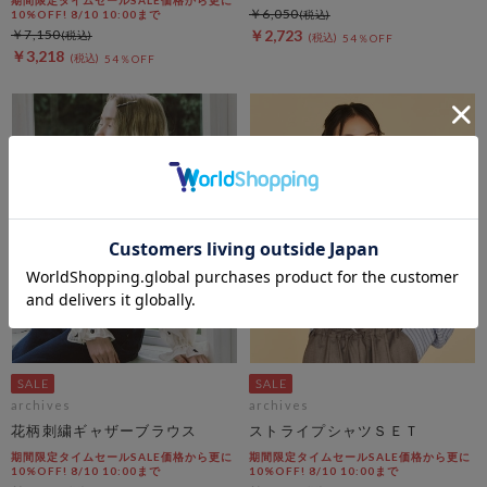
期間限定タイムセールSALE価格から更に
￥6,050
10%OFF! 8/10 10:00まで
￥7,150
￥2,723
54％OFF
￥3,218
54％OFF
archives
archives
花柄刺繍ギャザーブラウス
ストライプシャツＳＥＴ
期間限定タイムセールSALE価格から更に
期間限定タイムセールSALE価格から更に
10%OFF! 8/10 10:00まで
10%OFF! 8/10 10:00まで