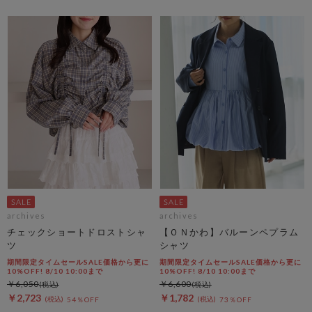
archives
archives
チェックショートドロストシャ
【ＯＮかわ】バルーンペプラム
ツ
シャツ
期間限定タイムセールSALE価格から更に
期間限定タイムセールSALE価格から更に
10%OFF! 8/10 10:00まで
10%OFF! 8/10 10:00まで
￥6,050
￥6,600
￥2,723
￥1,782
54％OFF
73％OFF