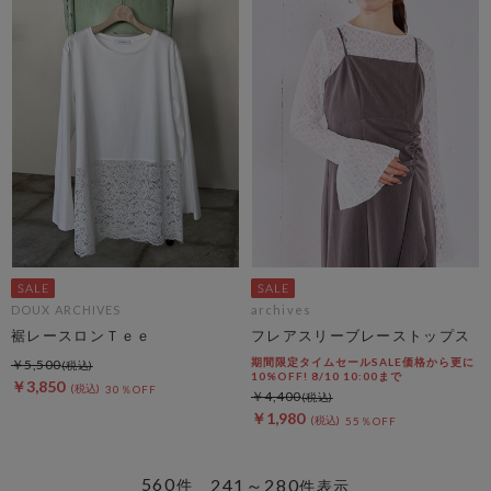
DOUX ARCHIVES
archives
裾レースロンＴｅｅ
フレアスリーブレーストップス
期間限定タイムセールSALE価格から更に
￥5,500
10%OFF! 8/10 10:00まで
￥3,850
30％OFF
￥4,400
￥1,980
55％OFF
560
241～280
件
件表示