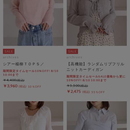
archives
archives
シアー楊柳ＴＯＰＳ／
【高機能】ランダムリブフリル
ニットカーディガン
期間限定タイムセール10%OFF! 8/10
10:00まで
期間限定タイムセールSALE価格から更に
￥4,400
10%OFF! 8/10 10:00まで
￥3,960
￥5,500
10％OFF
￥2,475
55％OFF