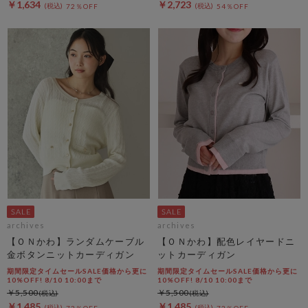
￥1,634
￥2,723
72％OFF
54％OFF
archives
archives
【ＯＮかわ】ランダムケーブル
【ＯＮかわ】配色レイヤードニ
金ボタンニットカーディガン
ットカーディガン
期間限定タイムセールSALE価格から更に
期間限定タイムセールSALE価格から更に
10%OFF! 8/10 10:00まで
10%OFF! 8/10 10:00まで
￥5,500
￥5,500
￥1,485
￥1,485
73％OFF
73％OFF