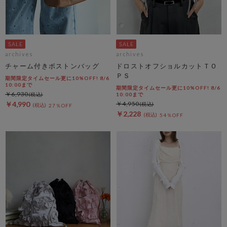
archives
archives
チャーム付きボストンバッグ
ドロストオフショルカットＴＯ
ＰＳ
期間限定タイムセール更に10%OFF! 8/6
10:00まで
期間限定タイムセール更に10%OFF! 8/6
￥6,930
10:00まで
￥4,990
￥4,950
27％OFF
￥2,228
54％OFF