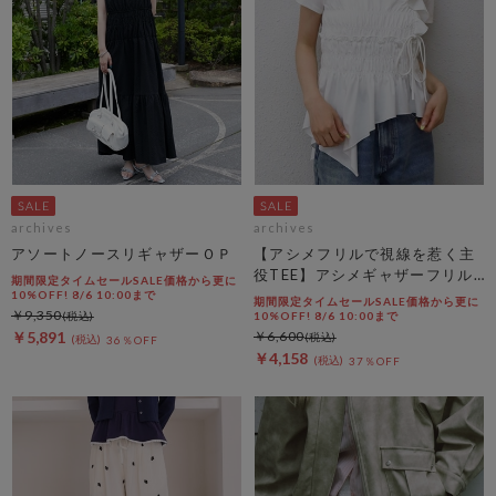
archives
archives
アソートノースリギャザーＯＰ
【アシメフリルで視線を惹く主
役TEE】アシメギャザーフリル
期間限定タイムセールSALE価格から更に
ＴＥＥ
10%OFF! 8/6 10:00まで
期間限定タイムセールSALE価格から更に
￥9,350
10%OFF! 8/6 10:00まで
￥5,891
￥6,600
36％OFF
￥4,158
37％OFF