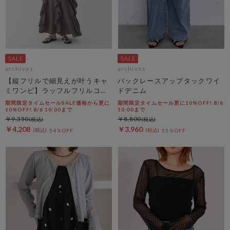
archives
archives
【縦フリルで細見えが叶うキャ
バックレースアップタックワイ
ミワンピ】ラッフルフリルコッ
ドデニム
トン楊柳キャミワンピース
期間限定タイムセールSALE価格から更に
期間限定タイムセール更に10%OFF! 8/6
10%OFF! 8/6 10:00まで
10:00まで
￥9,350
￥8,800
￥4,208
￥3,960
54％OFF
55％OFF