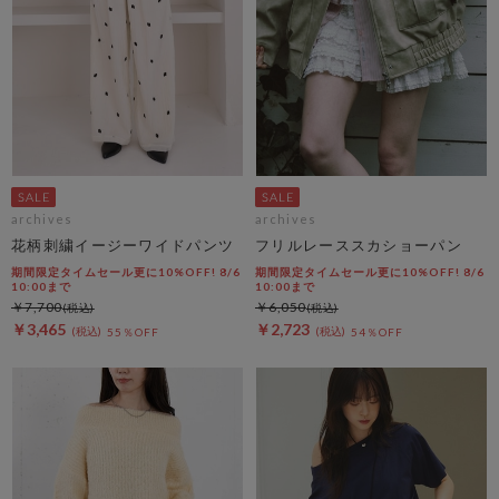
archives
archives
花柄刺繍イージーワイドパンツ
フリルレーススカショーパン
期間限定タイムセール更に10%OFF! 8/6
期間限定タイムセール更に10%OFF! 8/6
10:00まで
10:00まで
￥7,700
￥6,050
￥3,465
￥2,723
55％OFF
54％OFF