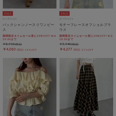
archives
archives
バックシャンノースリワンピー
モチーフレースオフショルブラ
ス
ウス
期間限定タイムセール更に10%OFF! 8/6
期間限定タイムセール更に10%OFF! 8/6
10:00まで
10:00まで
￥8,910
￥5,940
￥4,010
￥4,277
54％OFF
27％OFF