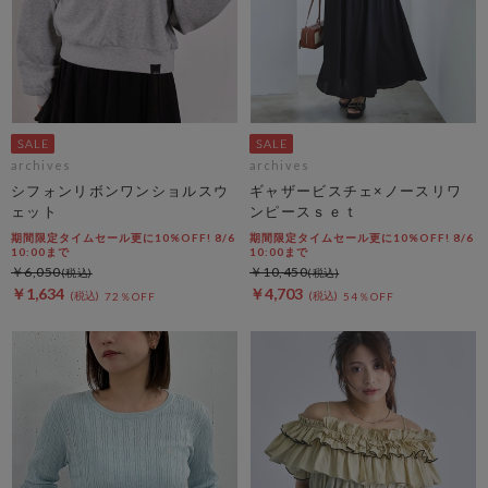
archives
archives
シフォンリボンワンショルスウ
ギャザービスチェ×ノースリワ
ェット
ンピースｓｅｔ
期間限定タイムセール更に10%OFF! 8/6
期間限定タイムセール更に10%OFF! 8/6
10:00まで
10:00まで
￥6,050
￥10,450
￥1,634
￥4,703
72％OFF
54％OFF