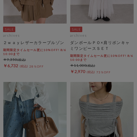
archives
archives
２ｗａｙレザーカラーブルゾン
ダンボールＰＯ×肩リボンキャ
ミワンピースＳＥＴ
期間限定タイムセール更に10%OFF! 8/6
10:00まで
期間限定タイムセール更に10%OFF! 8/6
￥9,350
10:00まで
￥6,732
￥11,000
28％OFF
￥2,970
73％OFF