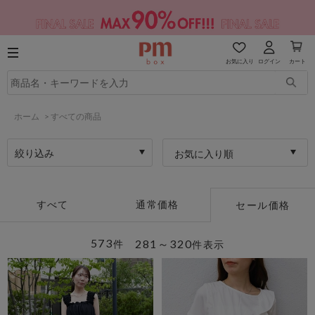
お気に入り
ログイン
カート
ホーム
>
すべての商品
絞り込み
お気に入り順
すべて
通常価格
セール価格
573
281～320
件
件表示