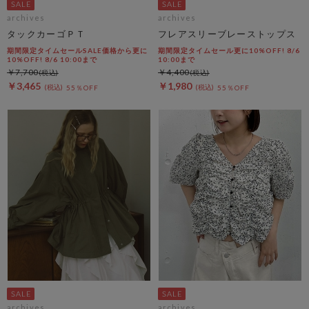
archives
archives
タックカーゴＰＴ
フレアスリーブレーストップス
期間限定タイムセールSALE価格から更に
期間限定タイムセール更に10%OFF! 8/6
10%OFF! 8/6 10:00まで
10:00まで
￥7,700
￥4,400
￥3,465
￥1,980
55％OFF
55％OFF
archives
archives