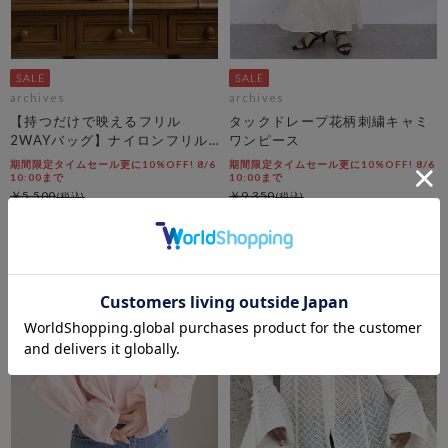
archives
archives
【持つだけで映えるフリル
タックドレープ花柄刺繍キャミ
2WAYバッグ】ナイロンフリル
ワンピース
２ＷＡＹバッグ
期間限定タイムセール更に10%OFF! 8/6
期間限定タイムセール更に10%OFF! 8/6
10:00まで
10:00まで
￥5,500
￥9,350
￥3,465
￥5,891
37％OFF
36％OFF