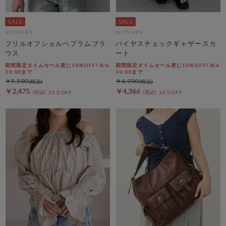
archives
archives
フリルオフショルペプラムブラ
バイヤスチェックギャザースカ
ウス
ート
期間限定タイムセール更に10%OFF! 8/6
期間限定タイムセール更に10%OFF! 8/6
10:00まで
10:00まで
￥5,500
￥6,930
￥2,475
￥4,366
55％OFF
36％OFF