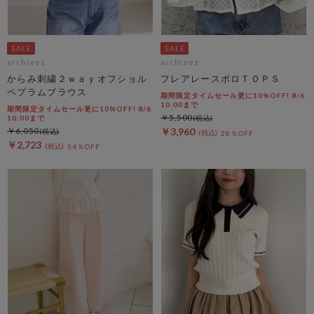
archives
archives
からみ刺繍２ｗａｙオフショル
フレアレースポロＴＯＰＳ
ペプラムブラウス
期間限定タイムセール更に10%OFF! 8/6
10:00まで
期間限定タイムセール更に10%OFF! 8/6
￥5,500
10:00まで
￥6,050
￥3,960
28％OFF
￥2,723
54％OFF