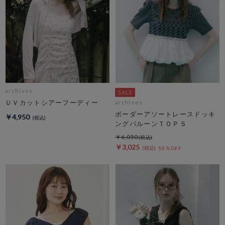
archives
ＵＶカットシアーフーディー
archives
ボーダーアソートレースドッキ
￥4,950
ングバルーンＴＯＰＳ
￥6,050
￥3,025
50％OFF