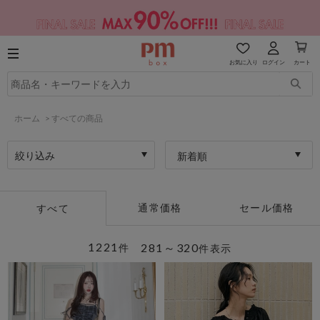
お気に入り
ログイン
カート
ホーム
>
すべての商品
絞り込み
新着順
通常価格
セール価格
すべて
1221
281～320
件
件表示