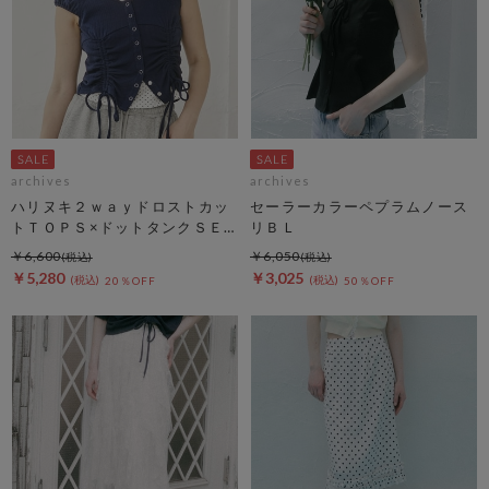
archives
archives
ハリヌキ２ｗａｙドロストカッ
セーラーカラーペプラムノース
トＴＯＰＳ×ドットタンクＳＥ
リＢＬ
Ｔ
￥6,600
￥6,050
￥5,280
￥3,025
20％OFF
50％OFF