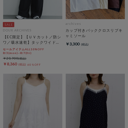
archives
カップ付きバッククロスリブキ
DOUX ARCHIVES
ャミソール
【EC限定】【ＵＶカット／防シ
ワ／吸水速乾】タックワイドカ
￥3,300
ーゴパンツ
セールアイテムALL10%OFF
8/3(mon)~8/7(fri)
￥20,900
￥8,360
60％OFF