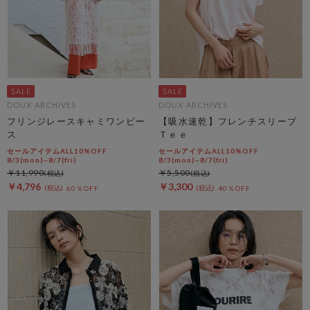
DOUX ARCHIVES
DOUX ARCHIVES
フリンジレースキャミワンピー
【吸水速乾】フレンチスリーブ
ス
Ｔｅｅ
セールアイテムALL10%OFF
セールアイテムALL10%OFF
8/3(mon)~8/7(fri)
8/3(mon)~8/7(fri)
￥11,990
￥5,500
￥4,796
￥3,300
60％OFF
40％OFF