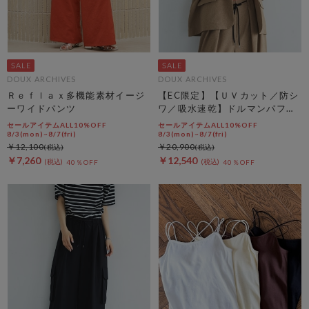
DOUX ARCHIVES
DOUX ARCHIVES
Ｒｅｆｌａｘ多機能素材イージ
【EC限定】【ＵＶカット／防シ
ーワイドパンツ
ワ／吸水速乾】ドルマンパフジ
ャケット
セールアイテムALL10%OFF
セールアイテムALL10%OFF
8/3(mon)~8/7(fri)
8/3(mon)~8/7(fri)
￥12,100
￥20,900
￥7,260
￥12,540
40％OFF
40％OFF