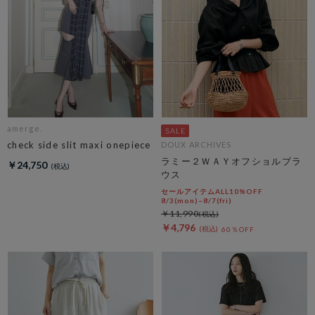
amerge.
check side slit maxi onepiece
DOUX ARCHIVES
ラミー２ＷＡＹオフショルブラ
￥24,750
ウス
セールアイテムALL10%OFF
8/3(mon)~8/7(fri)
￥11,990
￥4,796
60％OFF