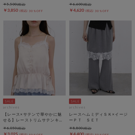
￥5,500
￥6,600
￥3,850
￥4,620
30％OFF
30％OFF
archives
archives
【レース×サテンで華やかに魅
レースヘムミディＳＫ×イージ
せる】レーストリムサテンキャ
ーＰＴ ＳＥＴ
ミソール
￥6,050
￥8,800
￥3,025
￥4,400
50％OFF
50％OFF