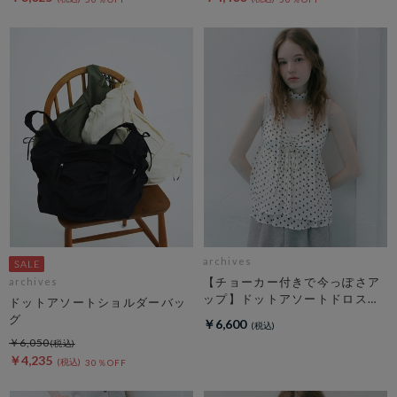
archives
【チョーカー付きで今っぽさア
archives
ップ】ドットアソートドロスト
ドットアソートショルダーバッ
キャミチュニック
グ
￥6,600
￥6,050
￥4,235
30％OFF