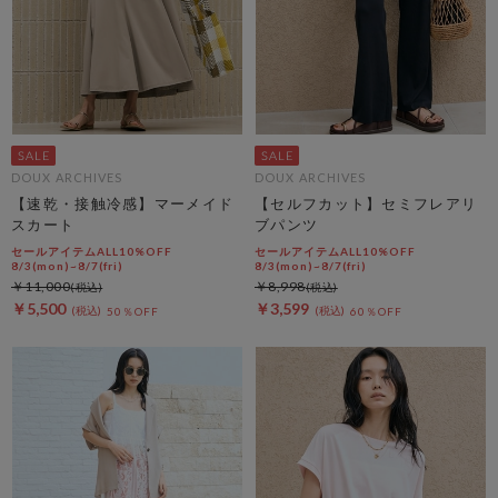
DOUX ARCHIVES
DOUX ARCHIVES
【速乾・接触冷感】マーメイド
【セルフカット】セミフレアリ
スカート
ブパンツ
セールアイテムALL10%OFF
セールアイテムALL10%OFF
8/3(mon)~8/7(fri)
8/3(mon)~8/7(fri)
￥11,000
￥8,998
￥5,500
￥3,599
50％OFF
60％OFF