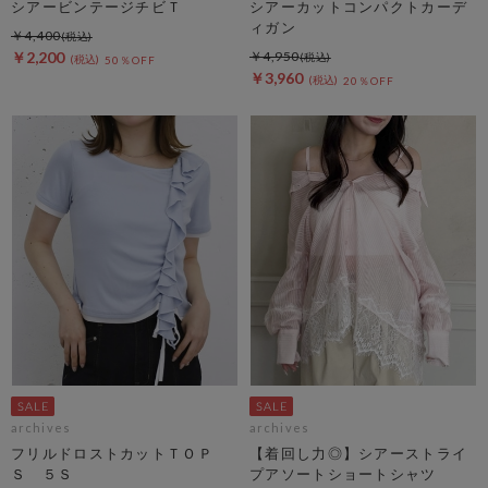
シアービンテージチビＴ
シアーカットコンパクトカーデ
ィガン
￥4,400
￥2,200
￥4,950
50％OFF
￥3,960
20％OFF
archives
archives
フリルドロストカットＴＯＰ
【着回し力◎】シアーストライ
Ｓ ５Ｓ
プアソートショートシャツ