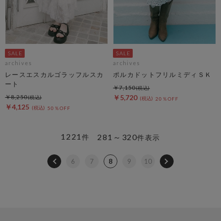
archives
archives
レースエスカルゴラッフルスカ
ポルカドットフリルミディＳＫ
ート
￥7,150
￥8,250
￥5,720
20％OFF
￥4,125
50％OFF
1221
281～320
件
件表示
6
7
8
9
10