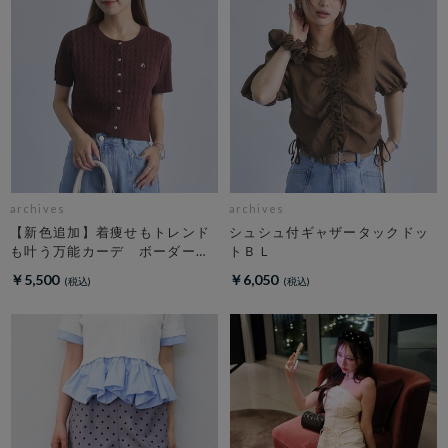
archives
archives
【新色追加】着痩せもトレンド
シュシュ付ギャザータックドッ
も叶う万能カーデ ボーダーア
トＢＬ
ソートハーフスリーブケーブル
￥5,500
￥6,050
ニットカーディガン