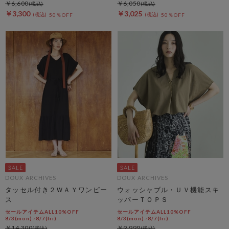
￥6,600
￥6,050
￥3,300
￥3,025
50％OFF
50％OFF
DOUX ARCHIVES
DOUX ARCHIVES
タッセル付き２ＷＡＹワンピー
ウォッシャブル・ＵＶ機能スキ
ス
ッパーＴＯＰＳ
セールアイテムALL10%OFF
セールアイテムALL10%OFF
8/3(mon)~8/7(fri)
8/3(mon)~8/7(fri)
￥14,300
￥9,999