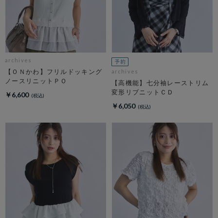
archives
【ＯＮかわ】フリルドッキング
archives
ノースリニットＰＯ
【高機能】七分袖レーストリム
変形リブニットＣＤ
￥6,600
￥6,050