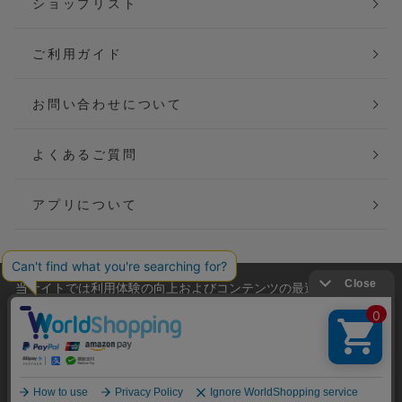
ショップリスト
ご利用ガイド
お問い合わせについて
よくあるご質問
アプリについて
当サイトでは利用体験の向上およびコンテンツの最適な提供、ト
会社概要
特定商取引法に基づく表記
ラフィックの分析を目的としてCookieを使用しています。
サイトの閲覧を継続された場合、Cookieの利用に同意したことも
ご利用規約
個人情報保護方針
のといたします。
詳細については
プライバシーポリシー
をご確認ください。
Copyright(C) P&M co.,ltd All Rights Reserved.
承諾する