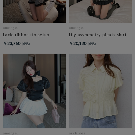
amerge.
amerge.
Lacie ribbon rib setup
Lily asymmetry pleats skirt
￥23,760
￥20,130
amerge.
archives