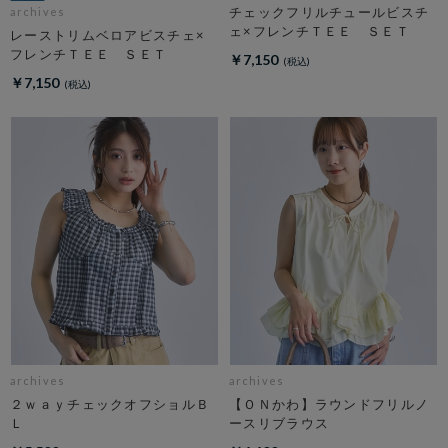
チェックフリルチュールビスチ
archives
ェ×フレンチＴＥＥ ＳＥＴ
レーストリムベロアビスチェ×
フレンチＴＥＥ ＳＥＴ
￥7,150
￥7,150
archives
archives
２ｗａｙチェックオフショルＢ
【ＯＮかわ】ラウンドフリルノ
Ｌ
ースリブラウス