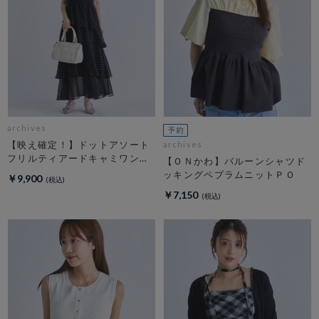
archives
【映え確定！】ドットアソート
archives
フリルティアードキャミワンピ
【ＯＮかわ】バルーンシャツド
ース
ッキングペプラムニットＰＯ
￥9,900
￥7,150