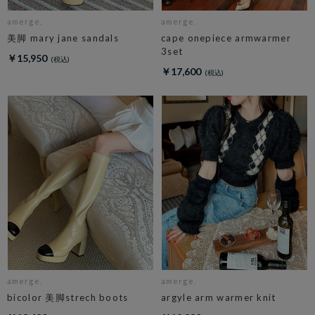
amerge.
amerge.
美脚 mary jane sandals
cape onepiece armwarmer
3set
￥15,950
￥17,600
amerge.
amerge.
bicolor 美脚strech boots
argyle arm warmer knit