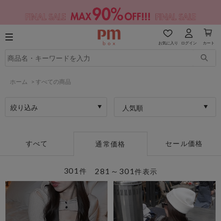
お気に入り
ログイン
カート
ホーム
>
すべての商品
絞り込み
人気順
すべて
セール価格
通常価格
301
281～301
件
件表示