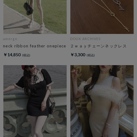
amerge.
DOUX ARCHIVES
neck ribbon feather onepiece
２ｗａｙチェーンネックレス
￥14,850
￥3,300