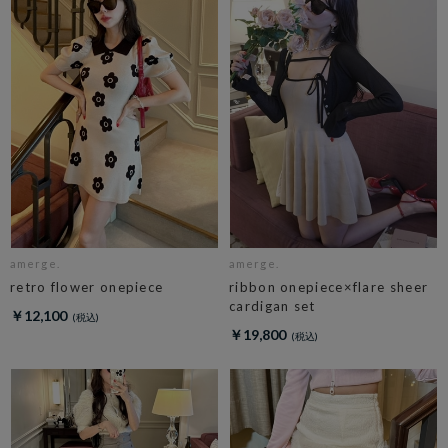
amerge.
amerge.
retro flower onepiece
ribbon onepiece×flare sheer
cardigan set
￥12,100
￥19,800