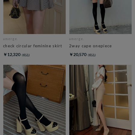
amerge.
amerge.
check circular feminine skirt
2way cape onepiece
￥12,320
￥20,570