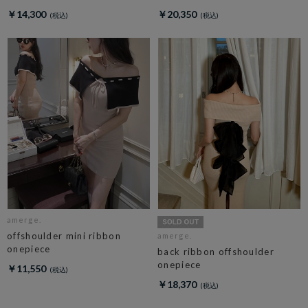
￥14,300
￥20,350
amerge.
offshoulder mini ribbon
amerge.
onepiece
back ribbon offshoulder
onepiece
￥11,550
￥18,370