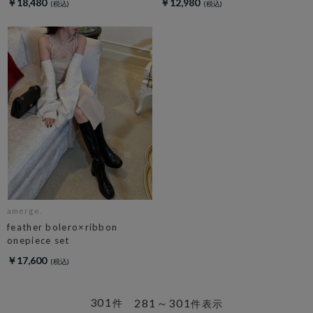
￥18,480
￥12,980
amerge.
feather bolero×ribbon
onepiece set
￥17,600
301
281～301
件
件表示