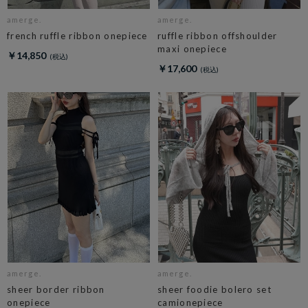
amerge.
amerge.
french ruffle ribbon onepiece
ruffle ribbon offshoulder
maxi onepiece
￥14,850
￥17,600
amerge.
amerge.
sheer border ribbon
sheer foodie bolero set
onepiece
camionepiece