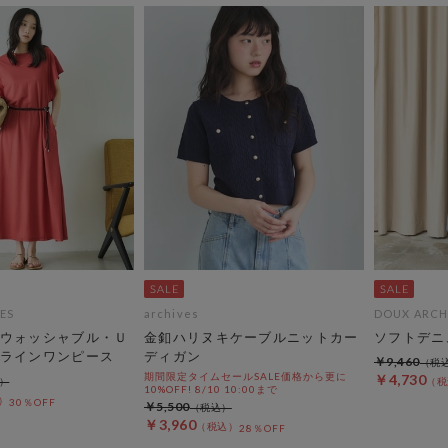
ES
archives
DOUX ARCH
ウォッシャブル・Ｕ
金釦ハリヌキケーブルニットカー
ソフトデニ
ラインワンピース
ディガン
￥9,460
期間限定タイムセールSALE価格から更に
￥4,730
10%OFF! 8/10 10:00まで
30％OFF
￥5,500
￥3,960
28％OFF