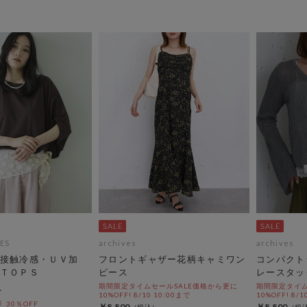
ES
archives
archives
接触冷感・ＵＶ加
フロントギャザー花柄キャミワン
コンパクト
ＴＯＰＳ
ピース
レースタッ
期間限定タイムセールSALE価格から更に
期間限定タイム
10%OFF! 8/10 10:00まで
10%OFF! 8/1
30％OFF
￥8,800
￥8,800