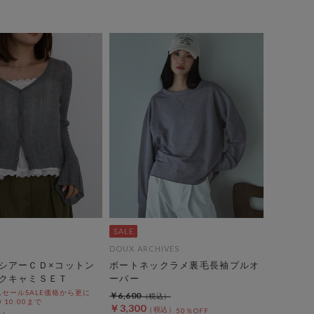
DOUX ARCHIVES
シアーＣＤ×コットン
ボートネックラメ裏毛長袖プルオ
クキャミＳＥＴ
ーバー
セールSALE価格から更に
￥6,600
0 10:00まで
￥3,300
50％OFF