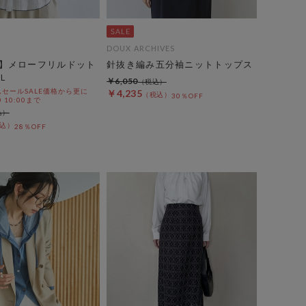
DOUX ARCHIVES
】メローフリルドット
針抜き編み五分袖ニットトップス
Ｌ
￥6,050
セールSALE価格から更に
￥4,235
30％OFF
0 10:00まで
28％OFF