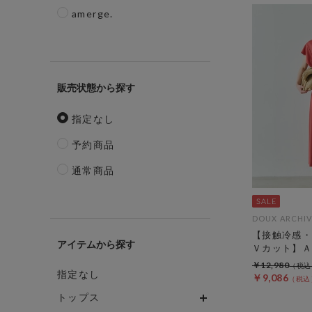
amerge.
販売状態
指定なし
予約商品
通常商品
DOUX ARCHIV
【接触冷感・
アイテム
Ｖカット】Ａ
￥12,980
指定なし
￥9,086
トップス