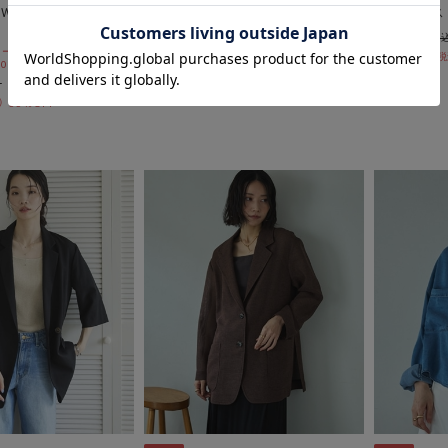
Ｗｚｉｐオフショル
オーバーダイダメージデニム
フレンチス
期間限定タイムセールSALE価格から更に
￥9,460
10%OFF! 8/10 10:00まで
ールSALE価格から更に
￥6,622
￥7,590
 10:00まで
￥3,416
54％OFF
55％OFF