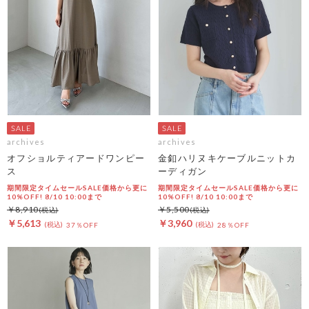
archives
archives
オフショルティアードワンピー
金釦ハリヌキケーブルニットカ
ス
ーディガン
期間限定タイムセールSALE価格から更に
期間限定タイムセールSALE価格から更に
10%OFF! 8/10 10:00まで
10%OFF! 8/10 10:00まで
￥8,910
￥5,500
￥5,613
￥3,960
37％OFF
28％OFF