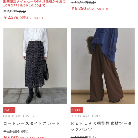
期間限定タイムセールSALE価格から更に
￥16,500
10%OFF! 8/10 10:00まで
￥8,250
50％OFF
￥8,800
￥2,376
73％OFF
DOUX ARCHIVES
DOUX ARCHIVES
コードレースタイトスカート
ＲＥＦＬＡＸ機能性素材ツータ
ックパンツ
￥12,100
￥6,050
￥12,980