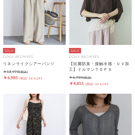
DOUX ARCHIVES
DOUX ARCHIVES
リネンライクシアーパンツ
【抗菌防臭・接触冷感・ＵＶ加
工】ドルマンＴＯＰＳ
￥13,970
￥6,985
￥6,930
50％OFF
￥4,851
30％OFF