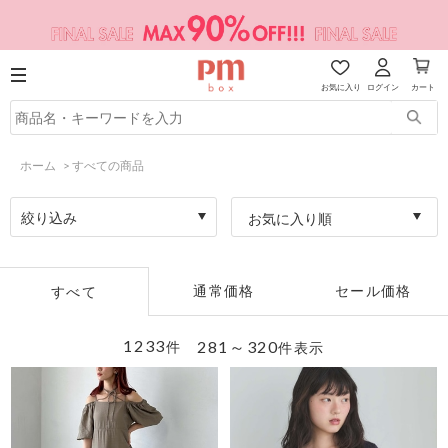
お気に入り
ログイン
カート
ホーム
>
すべての商品
絞り込み
お気に入り順
通常価格
セール価格
すべて
1233
281～320
件
件表示