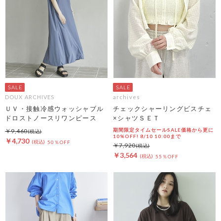
DOUX ARCHIVES
archives
ＵＶ・接触冷感ウォッシャブル
チェックシャーリングビスチェ
ドロストノースリワンピース
×シャツＳＥＴ
期間限定タイムセールSALE価格から更に
￥9,460
10%OFF! 8/10 10:00まで
￥4,730
50％OFF
￥7,920
￥3,564
55％OFF