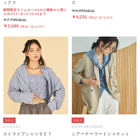
ックス
ス
期間限定タイムセールSALE価格から更に
￥6,050
10%OFF! 8/10 10:00まで
￥4,235
30％OFF
￥7,700
￥5,544
28％OFF
archives
DOUX ARCHIVES
ストライプシャツＳＥＴ
シアーテーラードジャケット