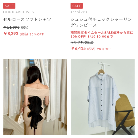
DOUX ARCHIVES
archives
セルロースソフトシャツ
シュシュ付チェックシャーリン
グワンピース
￥11,990
期間限定タイムセールSALE価格から更に
￥8,393
30％OFF
10%OFF! 8/10 10:00まで
￥8,910
￥6,415
28％OFF