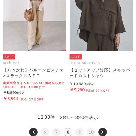
archives
DOUX ARCHIVES
【ＯＮかわ】バルーンビスチェ
【セットアップ対応】スキッパ
×スラックスＳＥＴ
ードロストシャツ
期間限定タイムセールSALE価格から更に
￥10,560
10%OFF! 8/10 10:00まで
￥5,280
50％OFF
￥8,800
￥5,544
37％OFF
1233
281～320
件
件表示
6
7
8
9
10