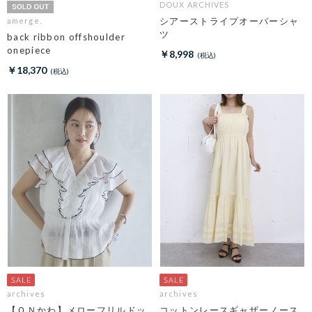
DOUX ARCHIVES
シアーストライプオーバーシャ
amerge.
ツ
back ribbon offshoulder
onepiece
￥8,998
￥18,370
archives
archives
【ＯＮかわ】メローフリルドッ
コットンレースギャザーノース