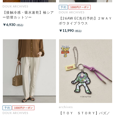
DOUX ARCHIVES
【接触冷感・吸水速乾】袖シア
DOUX ARCHIVES
ー切替カットソー
【26AW EC先行予約】２ＷＡＹ
ボウタイブラウス
￥6,930
￥11,990
archives
【ＴＯＹ ＳＴＯＲＹ】バズ／
DOUX ARCHIVES