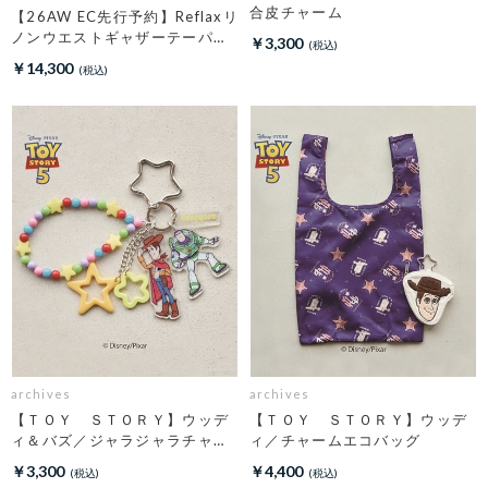
合皮チャーム
【26AW EC先行予約】Reflaxリ
ノンウエストギャザーテーパー
￥3,300
ドパンツ
￥14,300
archives
archives
【ＴＯＹ ＳＴＯＲＹ】ウッデ
【ＴＯＹ ＳＴＯＲＹ】ウッデ
ィ＆バズ／ジャラジャラチャー
ィ／チャームエコバッグ
ム
￥3,300
￥4,400