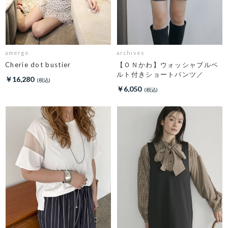
amerge.
archives
Cherie dot bustier
【ＯＮかわ】ウォッシャブルベ
ルト付きショートパンツ／
￥16,280
￥6,050