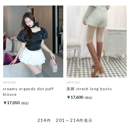
amerge.
amerge.
creamy organdy dot puff
美脚 strech long boots
blouse
￥17,600
￥17,050
214
201～214
件
件表示