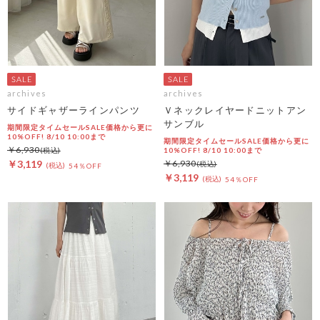
archives
archives
サイドギャザーラインパンツ
Ｖネックレイヤードニットアン
サンブル
期間限定タイムセールSALE価格から更に
10%OFF! 8/10 10:00まで
期間限定タイムセールSALE価格から更に
￥6,930
10%OFF! 8/10 10:00まで
￥3,119
￥6,930
54％OFF
￥3,119
54％OFF