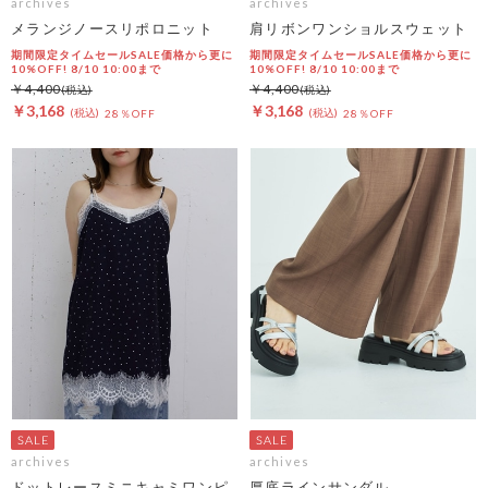
archives
archives
メランジノースリポロニット
肩リボンワンショルスウェット
期間限定タイムセールSALE価格から更に
期間限定タイムセールSALE価格から更に
10%OFF! 8/10 10:00まで
10%OFF! 8/10 10:00まで
￥4,400
￥4,400
￥3,168
￥3,168
28％OFF
28％OFF
archives
archives
ドットレースミニキャミワンピ
厚底ラインサンダル