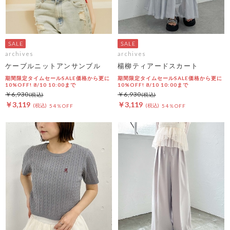
archives
archives
ケーブルニットアンサンブル
楊柳ティアードスカート
期間限定タイムセールSALE価格から更に
期間限定タイムセールSALE価格から更に
10%OFF! 8/10 10:00まで
10%OFF! 8/10 10:00まで
￥6,930
￥6,930
￥3,119
￥3,119
54％OFF
54％OFF