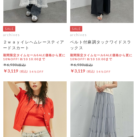
archives
archives
２ｗａｙイレヘムレースティア
ベルト付麻調タックワイドスラ
ードスカート
ックス
期間限定タイムセールSALE価格から更に
期間限定タイムセールSALE価格から更に
10%OFF! 8/10 10:00まで
10%OFF! 8/10 10:00まで
￥6,930
￥6,930
￥3,119
￥3,119
54％OFF
54％OFF