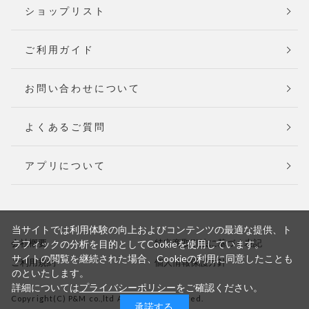
ショップリスト
ご利用ガイド
お問い合わせについて
よくあるご質問
アプリについて
当サイトでは利用体験の向上およびコンテンツの最適な提供、ト
会社概要
特定商取引法に基づく表記
ラフィックの分析を目的としてCookieを使用しています。
サイトの閲覧を継続された場合、Cookieの利用に同意したことも
ご利用規約
個人情報保護方針
のといたします。
詳細については
プライバシーポリシー
をご確認ください。
Copyright(C) P&M co.,ltd All Rights Reserved.
承諾する