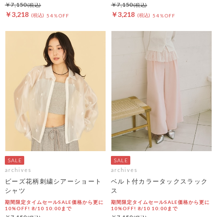
￥7,150
￥7,150
￥3,218
￥3,218
54％OFF
54％OFF
archives
archives
ビーズ花柄刺繍シアーショート
ベルト付カラータックスラック
シャツ
ス
期間限定タイムセールSALE価格から更に
期間限定タイムセールSALE価格から更に
10%OFF! 8/10 10:00まで
10%OFF! 8/10 10:00まで