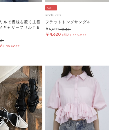
archives
リルで視線を惹く主役
フラットトングサンダル
シメギャザーフリルＴＥ
￥6,600
￥4,620
30％OFF
30％OFF