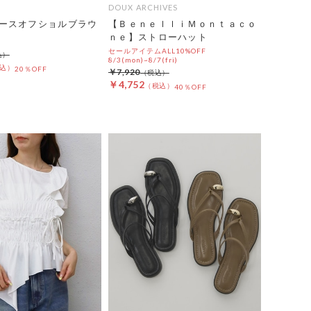
DOUX ARCHIVES
ースオフショルブラウ
【ＢｅｎｅｌｌｉＭｏｎｔａｃｏ
ｎｅ】ストローハット
セールアイテムALL10%OFF
8/3(mon)~8/7(fri)
20％OFF
￥7,920
￥4,752
40％OFF