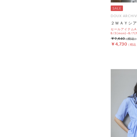
DOUX ARCHIV
２ＷＡＹシア
セールアイテムAL
8/3(mon)~8/7(f
￥9,460
￥4,730