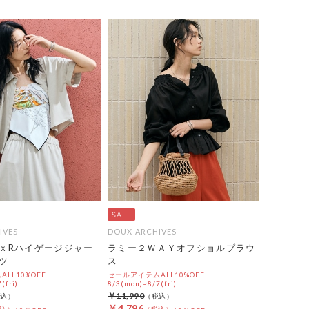
IVES
DOUX ARCHIVES
ｘRハイゲージジャー
ラミー２ＷＡＹオフショルブラウ
ツ
ス
LL10%OFF
セールアイテムALL10%OFF
(fri)
8/3(mon)~8/7(fri)
￥11,990
￥4,796