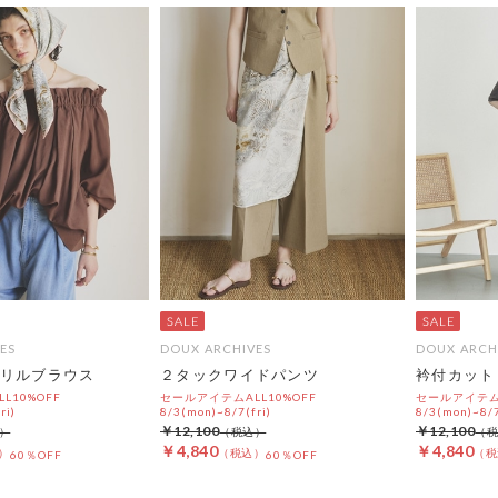
ES
DOUX ARCHIVES
DOUX ARCH
リルブラウス
２タックワイドパンツ
衿付カット
L10%OFF
セールアイテムALL10%OFF
セールアイテムA
ri)
8/3(mon)~8/7(fri)
8/3(mon)~8/7
￥12,100
￥12,100
￥4,840
￥4,840
60％OFF
60％OFF