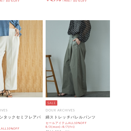
60％OFF
60％OFF
IVES
DOUX ARCHIVES
ンタックセミフレアパ
綿ストレッチバレルパンツ
セールアイテムALL10%OFF
8/3(mon)~8/7(fri)
LL10%OFF