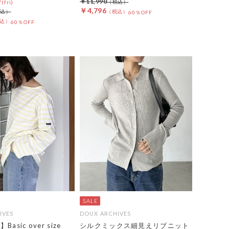
￥11,990
(fri)
￥4,796
60％OFF
60％OFF
IVES
DOUX ARCHIVES
】Basic over size
シルクミックス細見えリブニット