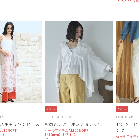
ES
DOUX ARCHIVES
DOUX ARCH
スキャミワンピース
強撚糸シアーポンチョシャツ
センターピ
ンツ
L10%OFF
セールアイテムALL10%OFF
ri)
8/3(mon)~8/7(fri)
セールアイテムA