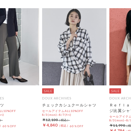
ES
DOUX ARCHIVES
DOUX ARCH
ツ
チェックカシュクールシャツ
Ｒｅｆｌａ
ジ比翼シャ
L10%OFF
セールアイテムALL10%OFF
ri)
8/3(mon)~8/7(fri)
セールアイテムA
￥12,100
8/3(mon)~8/7
￥4,840
￥11,990
60％OFF
60％OFF
￥4,796