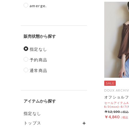
amerge.
販売状態
指定なし
予約商品
通常商品
DOUX ARCHIV
オフショルフ
アイテム
セールアイテムAL
8/3(mon)~8/7(f
￥12,100
指定なし
￥4,840
トップス