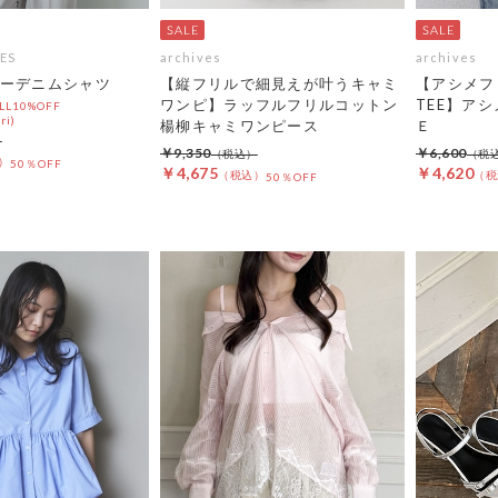
ES
archives
archives
ーデニムシャツ
【縦フリルで細見えが叶うキャミ
【アシメフ
ワンピ】ラッフルフリルコットン
TEE】ア
L10%OFF
ri)
楊柳キャミワンピース
Ｅ
￥9,350
￥6,600
50％OFF
￥4,675
￥4,620
50％OFF