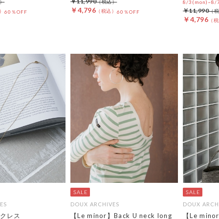
￥11,990
8/3(mon)~8/7
￥4,796
￥11,990
60％OFF
60％OFF
￥4,796
ES
DOUX ARCHIVES
DOUX ARCH
クレス
【Le minor】Back U neck long
【Le minor