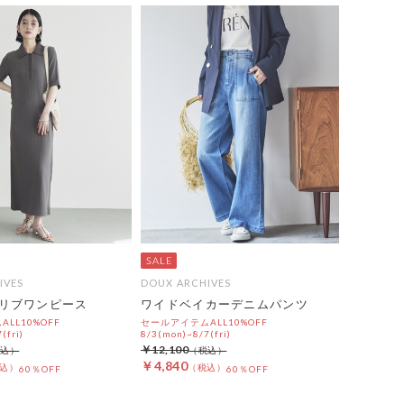
IVES
DOUX ARCHIVES
リブワンピース
ワイドベイカーデニムパンツ
LL10%OFF
セールアイテムALL10%OFF
(fri)
8/3(mon)~8/7(fri)
￥12,100
￥4,840
60％OFF
60％OFF