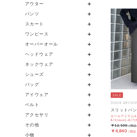
アウター
パンツ
スカート
ワンピース
オーバーオール
ヘッドウェア
ネックウェア
シューズ
バッグ
アイウェア
DOUX ARCHIV
ベルト
スリットパン
アクセサリ
セールアイテムAL
8/3(mon)~8/7(f
その他
￥12,100
￥4,840
小物