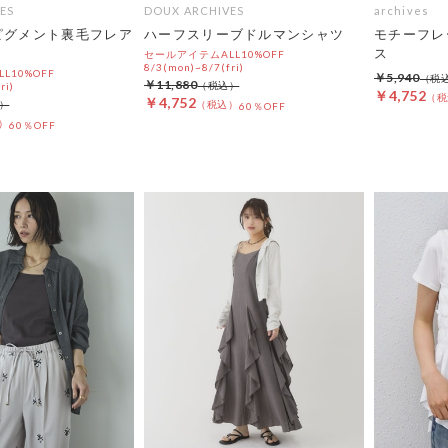
ES
DOUX ARCHIVES
archives
ピグメント裏毛フレア
ハーフスリーブドルマンシャツ
モチーフレ
ス
セールアイテムALL10%OFF
8/3(mon)~8/7(fri)
L10%OFF
￥5,940
￥11,880
ri)
￥4,752
￥4,752
60％OFF
60％OFF