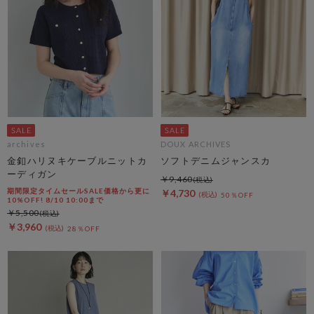
archives
DOUX ARCHIVES
金釦ハリヌキケーブルニットカ
ソフトデニムジャンスカ
ーディガン
￥9,460
期間限定タイムセールSALE価格から更に
￥4,730
50％OFF
10%OFF! 8/10 10:00まで
￥5,500
￥3,960
28％OFF