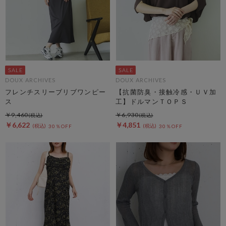
DOUX ARCHIVES
DOUX ARCHIVES
フレンチスリーブリブワンピー
【抗菌防臭・接触冷感・ＵＶ加
ス
工】ドルマンＴＯＰＳ
￥9,460
￥6,930
￥6,622
￥4,851
30％OFF
30％OFF