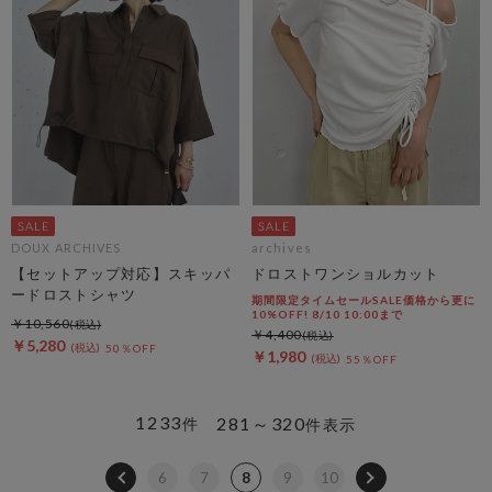
DOUX ARCHIVES
archives
【セットアップ対応】スキッパ
ドロストワンショルカット
ードロストシャツ
期間限定タイムセールSALE価格から更に
10%OFF! 8/10 10:00まで
￥10,560
￥4,400
￥5,280
50％OFF
￥1,980
55％OFF
1233
281～320
件
件表示
6
7
8
9
10