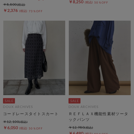
￥8,250
50％OFF
￥8,800
￥2,376
73％OFF
DOUX ARCHIVES
DOUX ARCHIVES
コードレースタイトスカート
ＲＥＦＬＡＸ機能性素材ツータ
ックパンツ
￥12,100
￥6,050
￥12,980
50％OFF
￥6,490
50％OFF