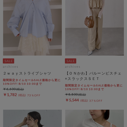
archives
archives
２ｗａｙストライプシャツ
【ＯＮかわ】バルーンビスチェ
×スラックスＳＥＴ
期間限定タイムセールSALE価格から更に
10%OFF! 8/10 10:00まで
期間限定タイムセールSALE価格から更に
￥6,600
10%OFF! 8/10 10:00まで
￥1,782
￥8,800
73％OFF
￥5,544
37％OFF