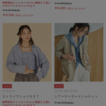
期間限定タイムセールSALE価格から更に
￥6,050
10%OFF! 8/10 10:00まで
￥4,235
30％OFF
￥6,050
￥4,356
28％OFF
archives
DOUX ARCHIVES
ストライプシャツＳＥＴ
シアーテーラードジャケット
期間限定タイムセールSALE価格から更に
￥16,500
10%OFF! 8/10 10:00まで