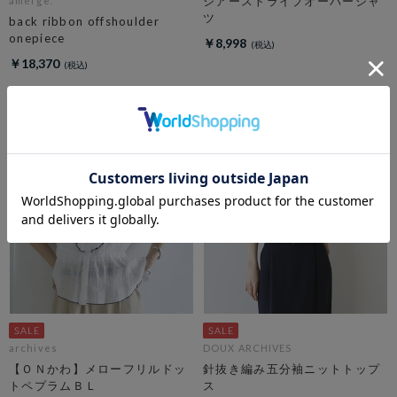
シアーストライプオーバーシャ
amerge.
ツ
back ribbon offshoulder
onepiece
￥8,998
￥18,370
archives
DOUX ARCHIVES
【ＯＮかわ】メローフリルドッ
針抜き編み五分袖ニットトップ
トペプラムＢＬ
ス