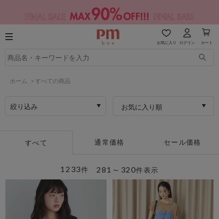
お気に入り
ログイン
カート
ホーム
>
すべての商品
絞り込み
お気に入り順
通常価格
セール価格
すべて
1233
281～320
件
件表示