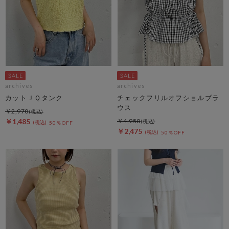
archives
archives
カットＪＱタンク
チェックフリルオフショルブラ
ウス
￥2,970
￥1,485
￥4,950
50％OFF
￥2,475
50％OFF