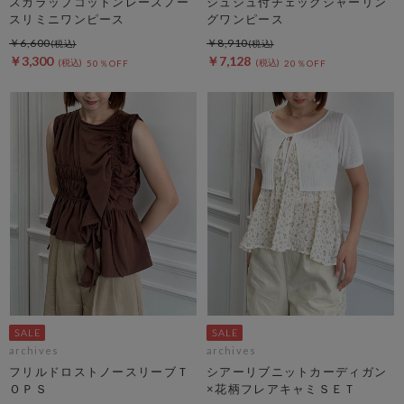
スカラップコットンレースノー
シュシュ付チェックシャーリン
スリミニワンピース
グワンピース
￥6,600
￥8,910
￥3,300
￥7,128
50％OFF
20％OFF
archives
archives
フリルドロストノースリーブＴ
シアーリブニットカーディガン
ＯＰＳ
×花柄フレアキャミＳＥＴ