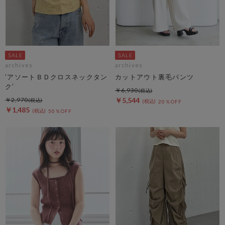
archives
archives
’アソートＢＤクロスネックタン
カットアウト裏毛パンツ
ク’
￥6,930
￥2,970
￥5,544
20％OFF
￥1,485
50％OFF