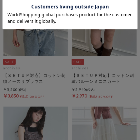
archives
archives
【ＳＥＴＵＰ対応】コットン刺
【ＳＥＴＵＰ対応】コットン刺
繍ノースリブラウス
繍バルーンミニスカート
￥5,500
￥5,940
￥3,850
￥2,970
30％OFF
50％OFF