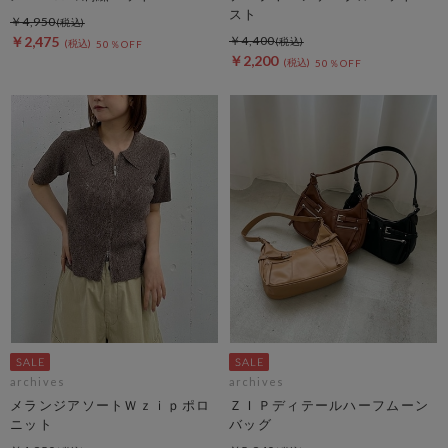
スト
￥4,950
￥2,475
￥4,400
50％OFF
￥2,200
50％OFF
archives
archives
メランジアソートＷｚｉｐポロ
ＺＩＰディテールハーフムーン
ニット
バッグ