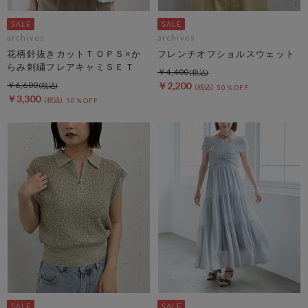
archives
archives
花柄針抜きカットＴＯＰＳ×か
フレンチオフショルスウェット
らみ刺繍フレアキャミＳＥＴ
￥4,400
￥6,600
￥2,200
50％OFF
￥3,300
50％OFF