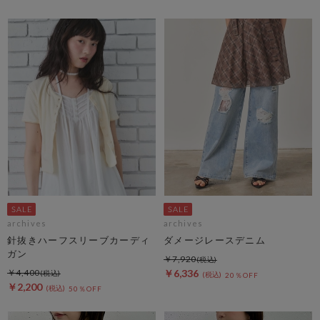
archives
archives
針抜きハーフスリーブカーディ
ダメージレースデニム
ガン
￥7,920
￥4,400
￥6,336
20％OFF
￥2,200
50％OFF