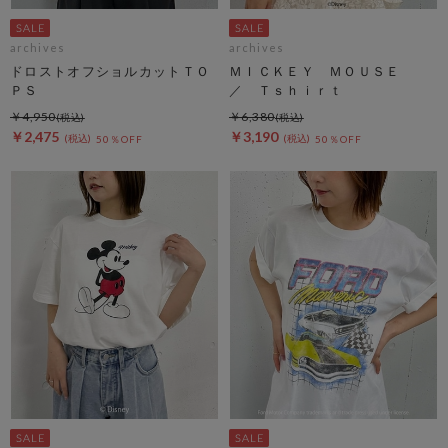
archives
archives
ドロストオフショルカットＴＯ
ＭＩＣＫＥＹ ＭＯＵＳＥ
ＰＳ
／ Ｔｓｈｉｒｔ
￥4,950
￥6,380
￥2,475
￥3,190
50％OFF
50％OFF