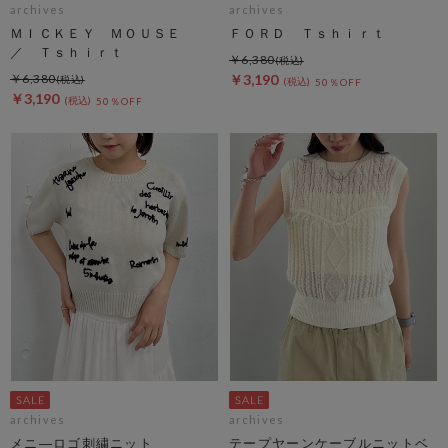
archives
archives
ＭＩＣＫＥＹ ＭＯＵＳＥ
ＦＯＲＤ Ｔｓｈｉｒｔ
／ Ｔｓｈｉｒｔ
￥6,380
￥6,380
￥3,190
50％OFF
￥3,190
50％OFF
archives
archives
メニ―ロゴ刺繍ニット
テープヤーンケーブルニットベ