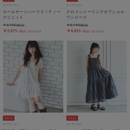
archives
archives
カールヤーンハーフＺＩＰノー
クロスシャーリングオフショル
スリニット
ワンピース
￥4,950
￥8,910
￥2,475
￥4,455
50％OFF
50％OFF
archives
archives