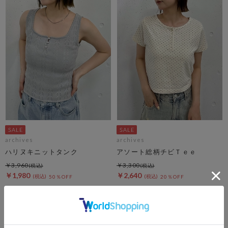
archives
archives
ハリヌキニットタンク
アソート総柄チビＴｅｅ
￥3,960
￥3,300
￥1,980
￥2,640
50％OFF
20％OFF