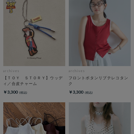
archives
archives
【ＴＯＹ ＳＴＯＲＹ】ウッデ
フロントボタンリブテレコタン
ィ／合皮チャーム
ク
￥3,300
￥3,300