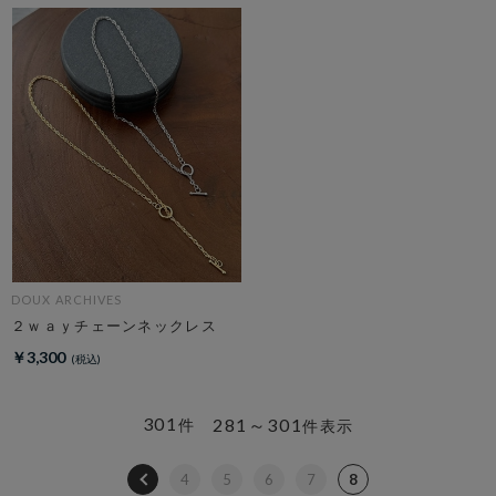
DOUX ARCHIVES
２ｗａｙチェーンネックレス
￥3,300
301
281～301
件
件表示
4
5
6
7
8