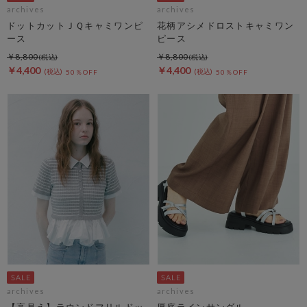
archives
archives
ドットカットＪＱキャミワンピ
花柄アシメドロストキャミワン
ース
ピース
￥8,800
￥8,800
￥4,400
￥4,400
50％OFF
50％OFF
archives
archives
【高見え】ラウンドフリルドッ
厚底ラインサンダル