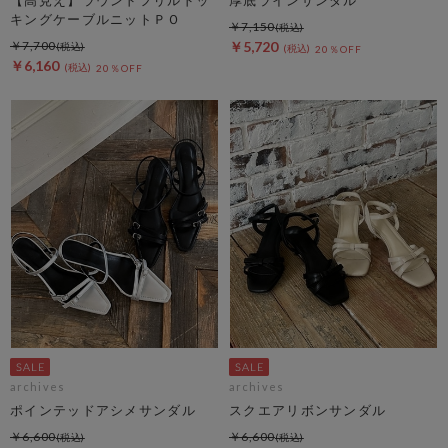
キングケーブルニットＰＯ
￥7,150
￥7,700
￥5,720
20％OFF
￥6,160
20％OFF
archives
archives
ポインテッドアシメサンダル
スクエアリボンサンダル
￥6,600
￥6,600