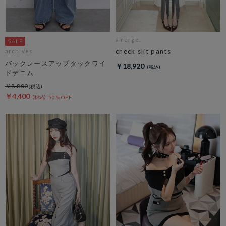
amerge.
check slit pants
archives
バックレースアップタックワイ
￥18,920
ドデニム
￥8,800
￥4,400
50％OFF