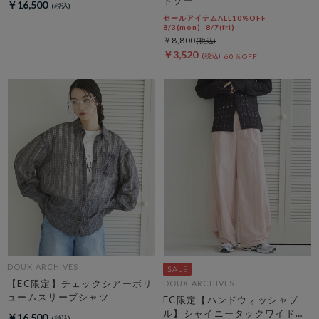
トソー
￥16,500
セールアイテムALL10%OFF
8/3(mon)~8/7(fri)
￥8,800
￥3,520
60％OFF
DOUX ARCHIVES
【EC限定】チェックシアーボリ
DOUX ARCHIVES
ュームスリーブシャツ
EC限定【ハンドウォッシャブ
ル】シャイニータックワイドパ
￥16,500