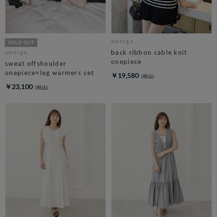
amerge.
back ribbon cable knit
amerge.
onepiece
sweat offshoulder
onepiece×leg warmers set
￥19,580
￥23,100