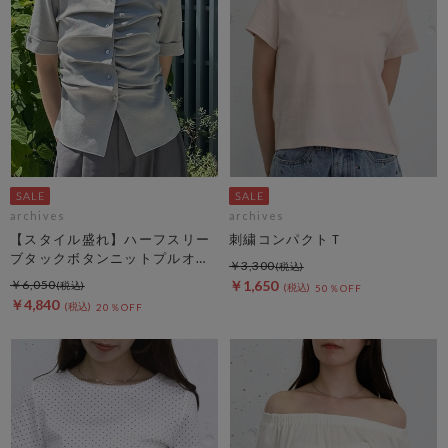
archives
archives
【スタイル盛れ】ハーフスリー
刺繍コンパクトＴ
ブタックボタンニットプルオー
￥3,300
バー
￥6,050
￥1,650
50％OFF
￥4,840
20％OFF