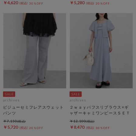
￥4,620
￥5,280
30％OFF
20％OFF
archives
archives
ビジューセミフレアスウェット
２ｗａｙパフスリブラウス×ギ
パンツ
ャザーキャミワンピースＳＥＴ
￥7,150
￥12,100
￥5,720
￥8,470
20％OFF
30％OFF