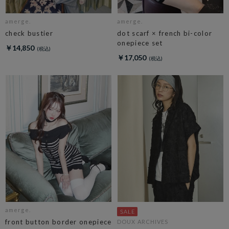
amerge.
amerge.
check bustier
dot scarf × french bi-color
onepiece set
￥14,850
￥17,050
amerge.
front button border onepiece
DOUX ARCHIVES