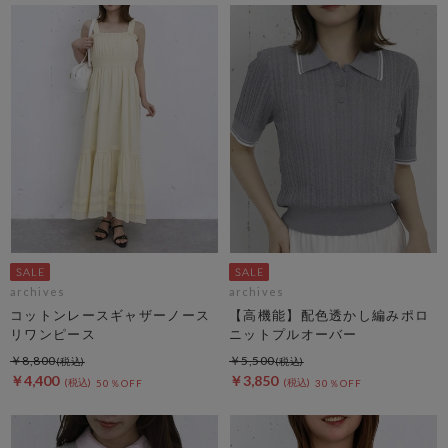
archives
archives
コットンレースギャザーノース
【高機能】配色透かし編みポロ
リワンピース
ニットプルオーバー
￥8,800
￥5,500
￥4,400
￥3,850
50％OFF
30％OFF