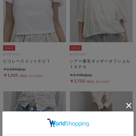
archives
archives
ピコレースドットチビＴ
シアー裏毛ギャザーオフショル
ＴＯＰＳ
￥3,850
￥1,925
￥5,500
50％OFF
￥2,750
50％OFF