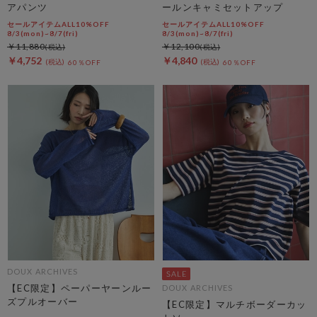
アパンツ
ールンキャミセットアップ
セールアイテムALL10%OFF
セールアイテムALL10%OFF
8/3(mon)~8/7(fri)
8/3(mon)~8/7(fri)
￥11,880
￥12,100
￥4,752
￥4,840
60％OFF
60％OFF
DOUX ARCHIVES
【EC限定】ペーパーヤーンルー
DOUX ARCHIVES
ズプルオーバー
【EC限定】マルチボーダーカッ