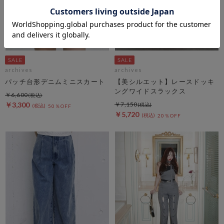
archives
archives
パッチ台形デニムミニスカート
【美シルエット】レースドッキ
ングワイドスラックス
￥6,600
￥3,300
￥7,150
50％OFF
￥5,720
20％OFF