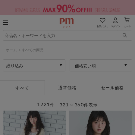
お気に入り
ログイン
カート
ホーム
>
すべての商品
絞り込み
価格安い順
通常価格
セール価格
すべて
1221
321～360
件
件表示