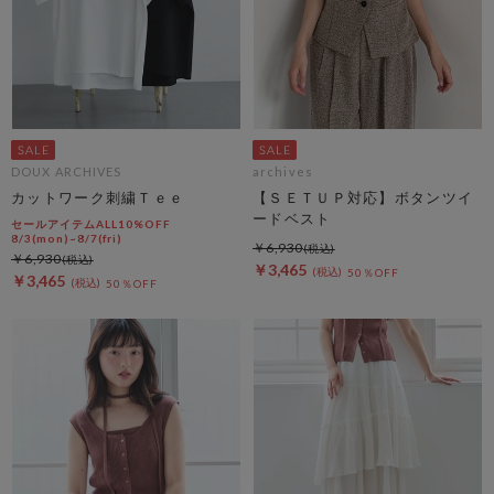
DOUX ARCHIVES
archives
カットワーク刺繍Ｔｅｅ
【ＳＥＴＵＰ対応】ボタンツイ
ードベスト
セールアイテムALL10%OFF
8/3(mon)~8/7(fri)
￥6,930
￥6,930
￥3,465
50％OFF
￥3,465
50％OFF