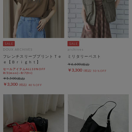
DOUX ARCHIVES
archives
フレンチスリーブプリントＴｅ
ミリタリーベスト
ｅ【Ｂｒｉｇｈｔ】
￥6,600
セールアイテムALL10%OFF
￥3,300
50％OFF
8/3(mon)~8/7(fri)
￥5,500
￥3,300
40％OFF