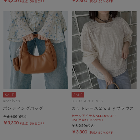
￥3,300
￥3,300
50％OFF
50％OFF
archives
DOUX ARCHIVES
ボンディングバッグ
カットレース２ｗａｙブラウス
セールアイテムALL10%OFF
￥6,600
8/3(mon)~8/7(fri)
￥3,300
50％OFF
￥8,250
￥3,300
60％OFF