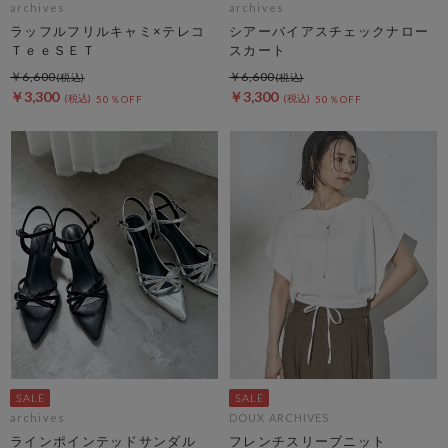
archives
archives
ラッフルフリルキャミ×テレコ
シアーバイアスチェックナロー
ＴｅｅＳＥＴ
スカート
￥6,600
￥6,600
￥3,300
￥3,300
50％OFF
50％OFF
archives
DOUX ARCHIVES
ラインポインテッドサンダル
フレンチスリーブニット