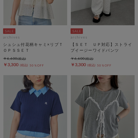
archives
archives
シュシュ付花柄キャミ×リブＴ
【ＳＥＴ ＵＰ対応】ストライ
ＯＰＳＳＥＴ
プイージーワイドパンツ
￥6,600
￥6,600
￥3,300
￥3,300
50％OFF
50％OFF