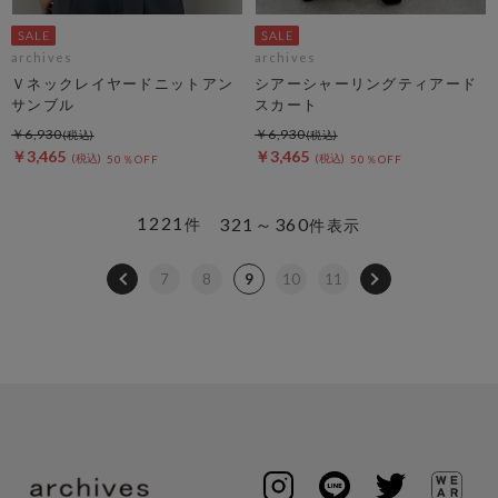
archives
archives
Ｖネックレイヤードニットアン
シアーシャーリングティアード
サンブル
スカート
￥6,930
￥6,930
￥3,465
￥3,465
50％OFF
50％OFF
1221
321～360
件
件表示
7
8
9
10
11