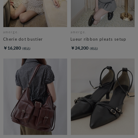
amerge.
amerge.
Cherie dot bustier
Lueur ribbon pleats setup
￥16,280
￥24,200