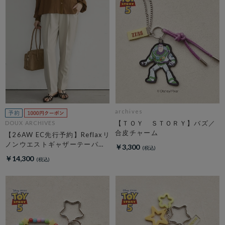
archives
【ＴＯＹ ＳＴＯＲＹ】バズ／
DOUX ARCHIVES
合皮チャーム
【26AW EC先行予約】Reflaxリ
ノンウエストギャザーテーパー
￥3,300
ドパンツ
￥14,300