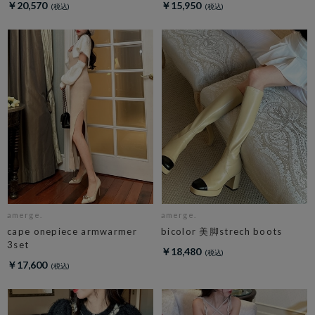
￥20,570
￥15,950
amerge.
amerge.
cape onepiece armwarmer
bicolor 美脚strech boots
3set
￥18,480
￥17,600