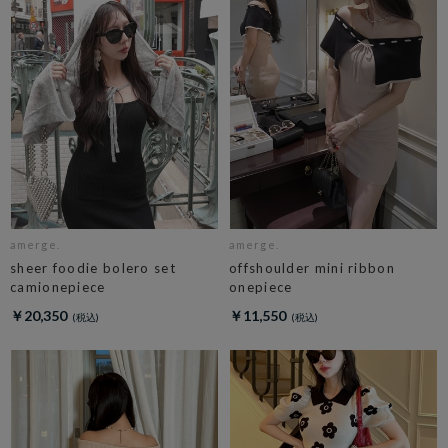
amerge.
amerge.
sheer foodie bolero set
offshoulder mini ribbon
camionepiece
onepiece
￥20,350
￥11,550