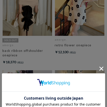
amerge.
retro flower onepiece
amerge.
back ribbon offshoulder
￥12,100
onepiece
￥18,370