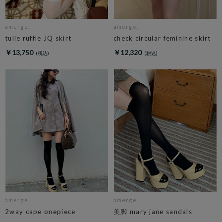
amerge.
amerge.
tulle ruffle JQ skirt
check circular feminine skirt
￥13,750
￥12,320
amerge.
amerge.
2way cape onepiece
美脚 mary jane sandals