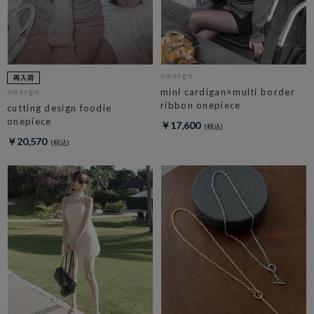
amerge.
mini cardigan×multi border
amerge.
ribbon onepiece
cutting design foodie
onepiece
￥17,600
￥20,570