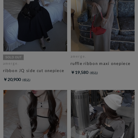
amerge.
ruffle ribbon maxi onepiece
amerge.
ribbon JQ side cut onepiece
￥19,580
￥20,900