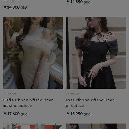
￥14,850
￥14,300
amerge.
amerge.
ruffle ribbon offshoulder
rose ribbon offshoulder
maxi onepiece
onepiece
￥17,600
￥15,950