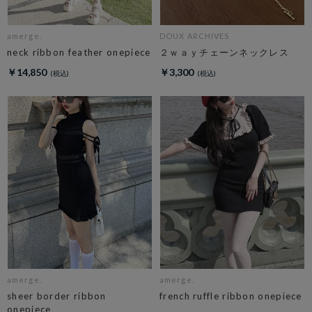
amerge.
DOUX ARCHIVES
neck ribbon feather onepiece
２ｗａｙチェーンネックレス
￥14,850
￥3,300
amerge.
amerge.
sheer border ribbon
french ruffle ribbon onepiece
onepiece