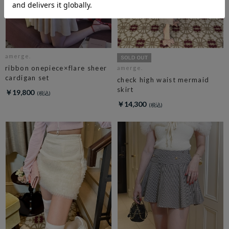
amerge.
ribbon onepiece×flare sheer
amerge.
cardigan set
check high waist mermaid
skirt
￥19,800
￥14,300