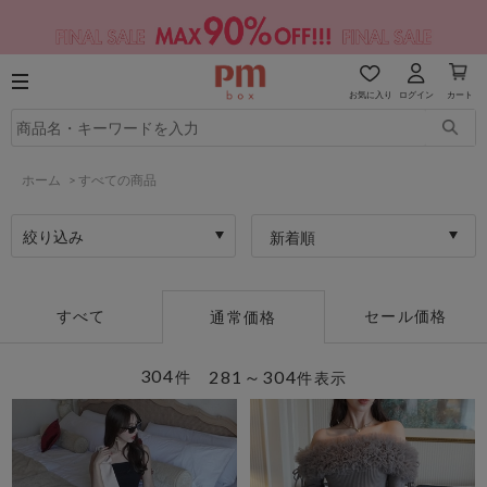
お気に入り
ログイン
カート
ホーム
>
すべての商品
絞り込み
新着順
すべて
セール価格
通常価格
304
281～304
件
件表示