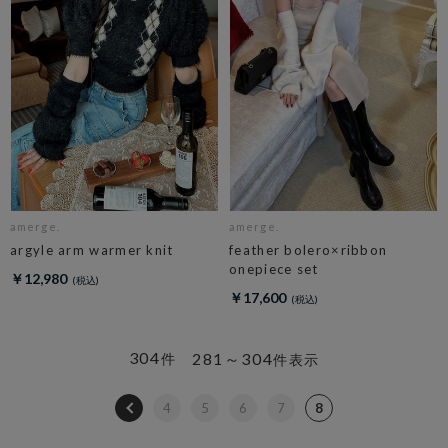
amerge.
amerge.
argyle arm warmer knit
feather bolero×ribbon
onepiece set
￥12,980
￥17,600
304
281～304
件
件表示
4
5
6
7
8