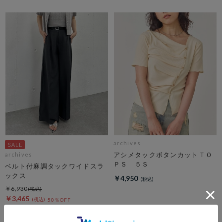
archives
アシメタックボタンカットＴＯ
archives
ＰＳ ５Ｓ
ベルト付麻調タックワイドスラ
ックス
￥4,950
￥6,930
￥3,465
50％OFF