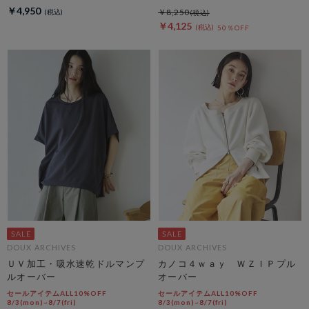
￥4,950
￥8,250
￥4,125
50％OFF
DOUX ARCHIVES
DOUX ARCHIVES
ＵＶ加工・吸水速乾ドルマンプ
カノコ４ｗａｙ ＷＺＩＰプル
ルオーバー
オーバー
セールアイテムALL10%OFF
セールアイテムALL10%OFF
8/3(mon)~8/7(fri)
8/3(mon)~8/7(fri)