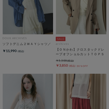
DOUX ARCHIVES
ソフトデニム２ＷＡＹシャツ／
archives
【ＯＮかわ】クロスタックドレ
￥11,990
ープオフショルカットＴＯＰＳ
￥5,500
￥3,850
30％OFF