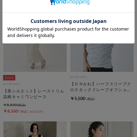
archives
【ＯＮかわ】ハーフスリーブク
archives
ロスタックドレープオフショル
【美シルエット】レーストリム
ＴＯＰＳ
花柄キャミワンピース
￥5,500
￥8,800
￥6,160
30％OFF