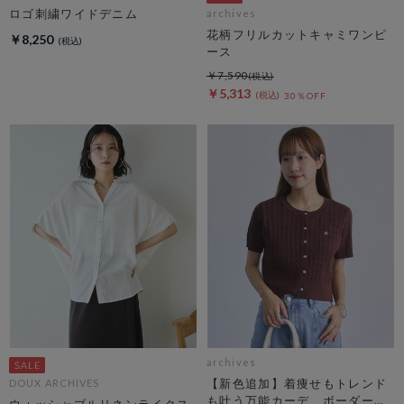
ロゴ刺繍ワイドデニム
archives
花柄フリルカットキャミワンピ
￥8,250
ース
￥7,590
￥5,313
30％OFF
archives
【新色追加】着痩せもトレンド
DOUX ARCHIVES
も叶う万能カーデ ボーダーア
ウォッシャブルリネンライクス