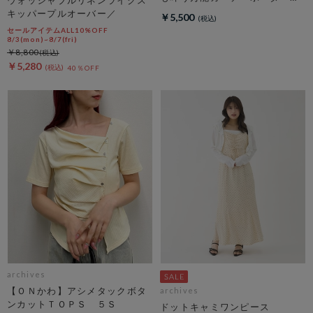
ソートハーフスリーブケーブル
キッパープルオーバー／
￥5,500
ニットカーディガン
セールアイテムALL10%OFF
8/3(mon)~8/7(fri)
￥8,800
￥5,280
40％OFF
archives
【ＯＮかわ】アシメタックボタ
archives
ンカットＴＯＰＳ ５Ｓ
ドットキャミワンピース