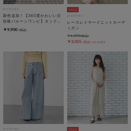
archives
新色追加！【360度かわいい主
archives
役級バルーンワンピ】タックバ
レースレイヤードニットカーデ
ルーンノースリギャザーワンピ
ィガン
￥9,900
ース
￥6,050
￥3,025
50％OFF
archives