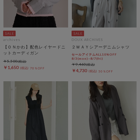
archives
DOUX ARCHIVES
【ＯＮかわ】配色レイヤードニ
２ＷＡＹシアーデニムシャツ
ットカーディガン
セールアイテムALL10%OFF
8/3(mon)~8/7(fri)
￥5,500
￥9,460
￥1,650
70％OFF
￥4,730
50％OFF