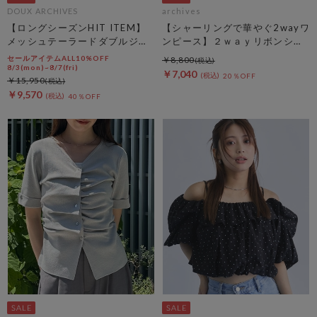
DOUX ARCHIVES
archives
【ロングシーズンHIT ITEM】
【シャーリングで華やぐ2wayワ
メッシュテーラードダブルジャ
ンピース】２ｗａｙリボンシャ
ケット
ーリングノースリワンピース
セールアイテムALL10%OFF
￥8,800
8/3(mon)~8/7(fri)
￥7,040
20％OFF
￥15,950
￥9,570
40％OFF