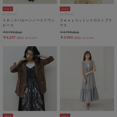
archives
archives
Ｖネックバルーンノースリワン
２ｗａｙコットンドロストブラ
ピース
ウス
￥8,910
￥4,950
￥6,237
￥3,960
30％OFF
20％OFF