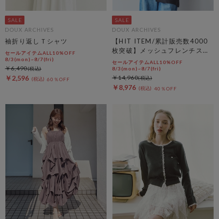
DOUX ARCHIVES
DOUX ARCHIVES
袖折り返しＴシャツ
【HIT ITEM/累計販売数4000
枚突破】メッシュフレンチスリ
セールアイテムALL10%OFF
ーブジャケット／
8/3(mon)~8/7(fri)
セールアイテムALL10%OFF
￥6,490
8/3(mon)~8/7(fri)
￥2,596
￥14,960
60％OFF
￥8,976
40％OFF