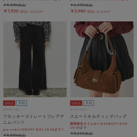
￥8,800
￥6,600
￥7,920
￥5,940
10％OFF
10％OFF
archives
archives
フロッキーストレートフレアデ
スエードキルティングバッグ
ニムパンツ
期間限定タイムセール10%OFF 8/10
10:00まで
pre-order10%OFF 8/21 10:00まで！
￥8,250
￥8,800