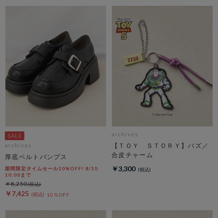
archives
【ＴＯＹ ＳＴＯＲＹ】バズ／
archives
合皮チャーム
厚底ベルトパンプス
￥3,300
期間限定タイムセール10%OFF! 8/10
10:00まで
￥8,250
￥7,425
10％OFF