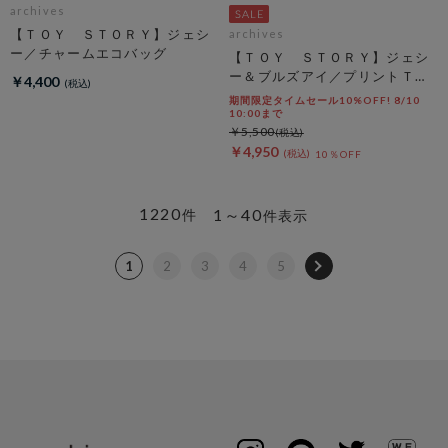
archives
【ＴＯＹ ＳＴＯＲＹ】ジェシ
archives
ー／チャームエコバッグ
【ＴＯＹ ＳＴＯＲＹ】ジェシ
ー＆ブルズアイ／プリントＴオ
￥4,400
フ
期間限定タイムセール10%OFF! 8/10
10:00まで
￥5,500
￥4,950
10％OFF
1220
1～40
件
件表示
1
2
3
4
5