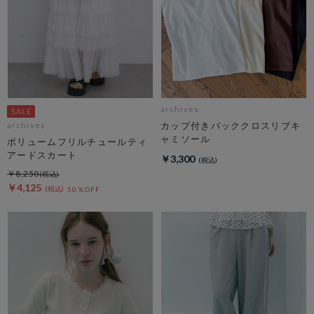
archives
カップ付きバッククロスリブキ
archives
ャミソール
ボリュームフリルチュールティ
アードスカート
￥3,300
￥8,250
￥4,125
50％OFF