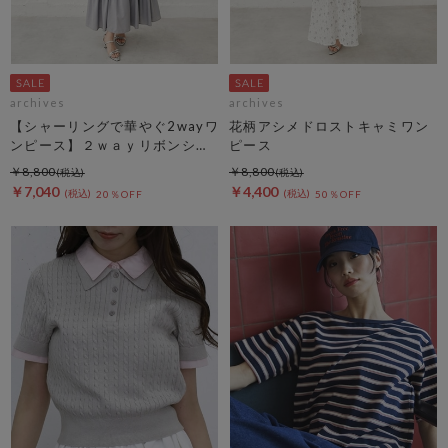
archives
archives
【シャーリングで華やぐ2wayワ
花柄アシメドロストキャミワン
ンピース】２ｗａｙリボンシャ
ピース
ーリングノースリワンピース
￥8,800
￥8,800
￥7,040
￥4,400
20％OFF
50％OFF