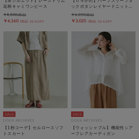
【美シルエット】レーストリム
【ＯＮかわ】ハーフスリープタ
花柄キャミワンピース
ックボタンレイヤードニットカ
ーディガン
￥8,800
￥6,050
￥6,160
￥3,025
30％OFF
50％OFF
DOUX ARCHIVES
DOUX ARCHIVES
【1秒コーデ】セルロースソフ
【ウォッシャブル】機能性シア
トスカート
ーフレアカーディガン