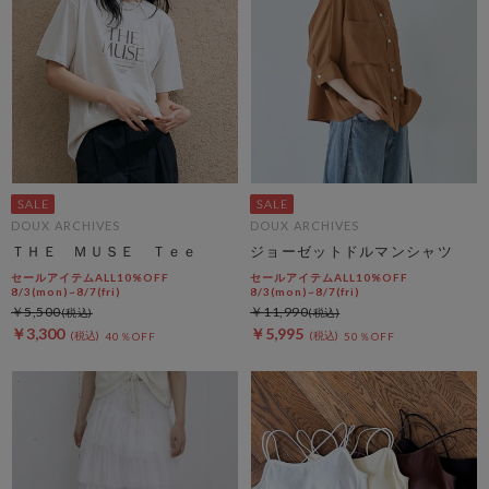
DOUX ARCHIVES
DOUX ARCHIVES
ＴＨＥ ＭＵＳＥ Ｔｅｅ
ジョーゼットドルマンシャツ
セールアイテムALL10%OFF
セールアイテムALL10%OFF
8/3(mon)~8/7(fri)
8/3(mon)~8/7(fri)
￥5,500
￥11,990
￥3,300
￥5,995
40％OFF
50％OFF