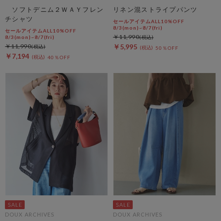
ソフトデニム２ＷＡＹフレン
リネン混ストライプパンツ
チシャツ
セールアイテムALL10%OFF
8/3(mon)~8/7(fri)
セールアイテムALL10%OFF
￥11,990
8/3(mon)~8/7(fri)
￥11,990
￥5,995
50％OFF
￥7,194
40％OFF
DOUX ARCHIVES
DOUX ARCHIVES