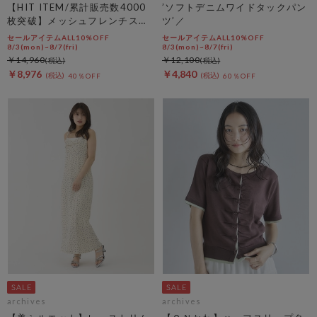
【HIT ITEM/累計販売数4000
’ソフトデニムワイドタックパン
枚突破】メッシュフレンチスリ
ツ’／
ーブジャケット／
セールアイテムALL10%OFF
セールアイテムALL10%OFF
8/3(mon)~8/7(fri)
8/3(mon)~8/7(fri)
￥14,960
￥12,100
￥8,976
￥4,840
40％OFF
60％OFF
archives
archives