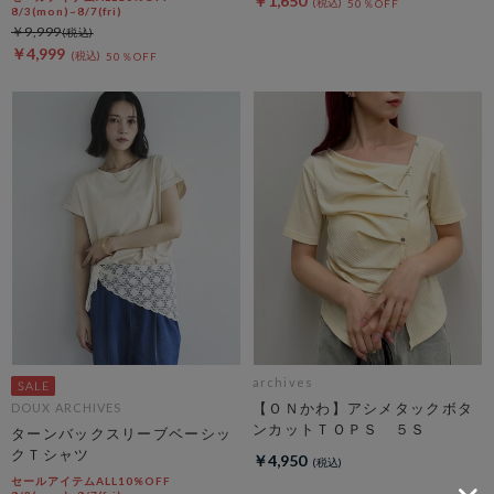
￥1,650
50％OFF
8/3(mon)~8/7(fri)
￥9,999
￥4,999
50％OFF
archives
【ＯＮかわ】アシメタックボタ
DOUX ARCHIVES
ンカットＴＯＰＳ ５Ｓ
ターンバックスリーブベーシッ
クＴシャツ
￥4,950
セールアイテムALL10%OFF