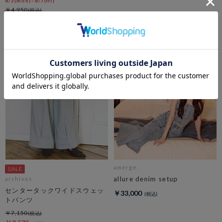
8/3(mon)~8/7(fri)
￥4,950
￥2,970
40％OFF
amerge.
allure denim setup
archives
センタータックワイドスウェッ
￥33,000
トパンツ
￥7,150