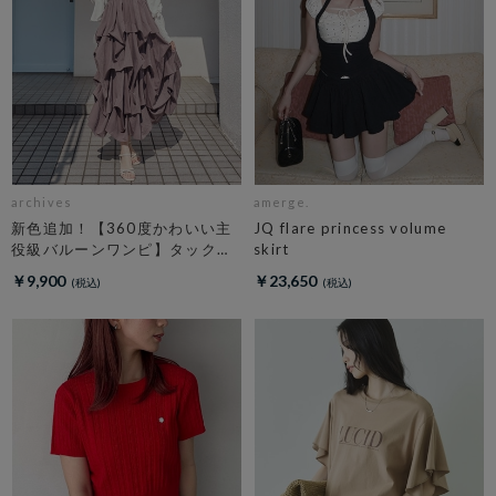
archives
amerge.
新色追加！【360度かわいい主
JQ flare princess volume
役級バルーンワンピ】タックバ
skirt
ルーンノースリギャザーワンピ
￥9,900
￥23,650
ース