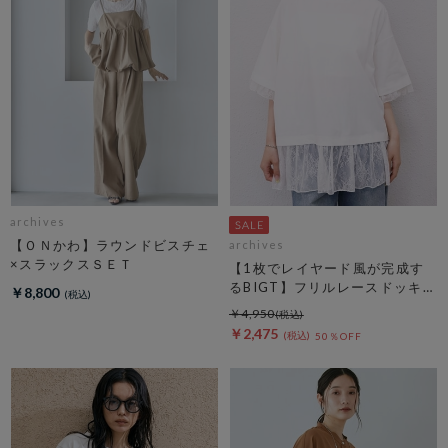
archives
【ＯＮかわ】ラウンドビスチェ
archives
×スラックスＳＥＴ
【1枚でレイヤード風が完成す
るBIGT】フリルレースドッキン
￥8,800
グＢＩＧＴＥＥ
￥4,950
￥2,475
50％OFF