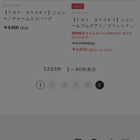
archives
【ＴＯＹ ＳＴＯＲＹ】ジェシ
archives
ー／チャームエコバッグ
【ＴＯＹ ＳＴＯＲＹ】ジェシ
ー＆ブルズアイ／プリントＴオ
￥4,400
フ
期間限定タイムセール10%OFF! 8/10
10:00まで
￥5,500
￥4,950
10％OFF
1233
1～40
件
件表示
1
2
3
4
5