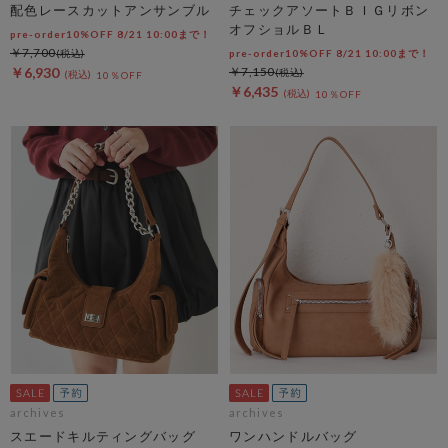
配色レースカットアンサンブル
チェックアソートＢＩＧリボン
オフショルＢＬ
pre-order10%OFF 8/21 10:00まで！
￥7,700
pre-order10%OFF 8/21 10:00まで！
￥6,930
￥7,150
10％OFF
￥6,435
10％OFF
archives
archives
スエードキルティングバッグ
ワンハンドルバッグ