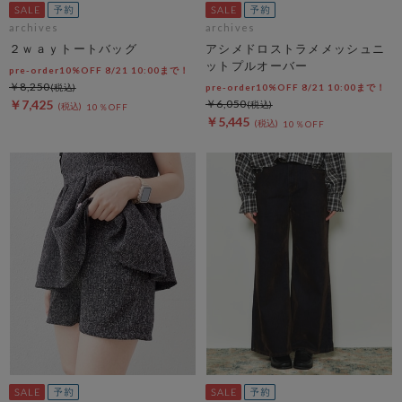
archives
archives
２ｗａｙトートバッグ
アシメドロストラメメッシュニ
ットプルオーバー
pre-order10%OFF 8/21 10:00まで！
￥8,250
pre-order10%OFF 8/21 10:00まで！
￥7,425
￥6,050
10％OFF
￥5,445
10％OFF