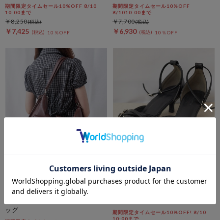
期間限定タイムセール10%OFF 8/10
期間限定タイムセール10%OFF
10:00まで
8/1010:00まで
￥8,250
￥7,700
￥7,425
￥6,930
10％OFF
10％OFF
archives
archives
２ＷＡＹリュックショルダーバ
クロスセパレートパンプス
ッグ
期間限定タイムセール10%OFF! 8/10
10:00まで