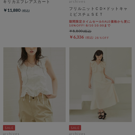
キリカエフレアスカート
archives
フリルニットＣＤ×ドットキャ
￥11,880
ミビスチェＳＥＴ
期間限定タイムセールSALE価格から更に
10%OFF! 8/10 10:00まで
￥8,800
￥6,336
28％OFF
archives
archives