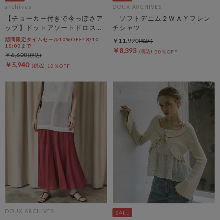
archives
DOUX ARCHIVES
【チョーカー付きで今っぽさア
ソフトデニム２ＷＡＹフレン
ップ】ドットアソートドロスト
チシャツ
キャミチュニック
期間限定タイムセール10%OFF! 8/10
￥11,990
10:00まで
￥8,393
30％OFF
￥6,600
￥5,940
10％OFF
DOUX ARCHIVES