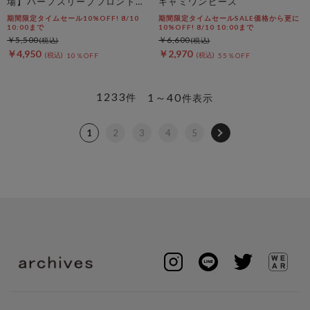
場】ハーフスリーブフロントタ
キャミワンピース
ックカットＴＯＰＳ
期間限定タイムセール10%OFF! 8/10
期間限定タイムセールSALE価格から更に
10:00まで
10%OFF! 8/10 10:00まで
￥5,500
￥6,600
￥4,950
￥2,970
10％OFF
55％OFF
1233
1～40
件
件表示
1
2
3
4
5