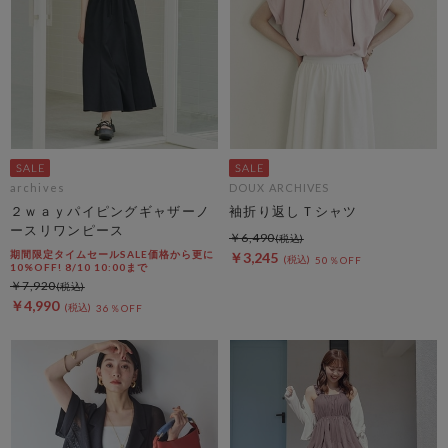
archives
DOUX ARCHIVES
２ｗａｙパイピングギャザーノ
袖折り返しＴシャツ
ースリワンピース
￥6,490
期間限定タイムセールSALE価格から更に
￥3,245
50％OFF
10%OFF! 8/10 10:00まで
￥7,920
￥4,990
36％OFF