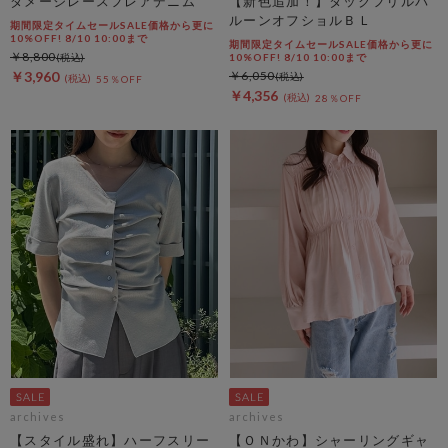
ダメージレースフレアデニム
【新色追加！】タックフリルバ
ルーンオフショルＢＬ
期間限定タイムセールSALE価格から更に
10%OFF! 8/10 10:00まで
期間限定タイムセールSALE価格から更に
￥8,800
10%OFF! 8/10 10:00まで
￥3,960
￥6,050
55％OFF
￥4,356
28％OFF
archives
archives
【スタイル盛れ】ハーフスリー
【ＯＮかわ】シャーリングギャ