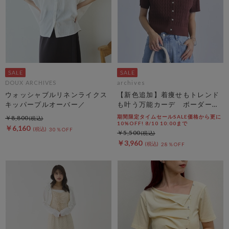
DOUX ARCHIVES
archives
ウォッシャブルリネンライクス
【新色追加】着痩せもトレンド
キッパープルオーバー／
も叶う万能カーデ ボーダーア
ソートハーフスリーブケーブル
期間限定タイムセールSALE価格から更に
￥8,800
ニットカーディガン
10%OFF! 8/10 10:00まで
￥6,160
30％OFF
￥5,500
￥3,960
28％OFF