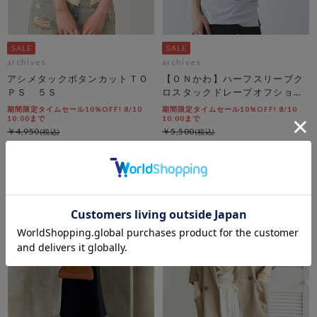
archives
archives
アシメタックボタンカットＴＯ
【ＯＮかわ】ハーフスリーブク
ＰＳ ５Ｓ
ロスタックドレープオフショル
ＴＯＰＳ
期間限定タイムセール10%OFF! 8/10
期間限定タイムセール10%OFF! 8/10
10:00まで
10:00まで
￥4,950
￥5,500
￥4,455
￥4,950
10％OFF
10％OFF