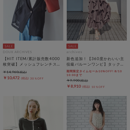
DOUX ARCHIVES
archives
【HIT ITEM/累計販売数4000
新色追加！【360度かわいい主
枚突破】メッシュフレンチスリ
役級バルーンワンピ】タックバ
ーブジャケット／
ルーンノースリギャザーワンピ
期間限定タイムセール10%OFF! 8/10
￥14,960
ース
10:00まで
￥10,472
30％OFF
￥9,900
￥8,910
10％OFF