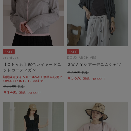
archives
DOUX ARCHIVES
【ＯＮかわ】配色レイヤードニ
２ＷＡＹシアーデニムシャツ
ットカーディガン
￥9,460
期間限定タイムセールSALE価格から更に
￥5,676
40％OFF
10%OFF! 8/10 10:00まで
￥5,500
￥1,485
73％OFF