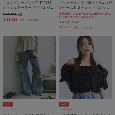
【ロングシーズンHIT ITEM】
【シャーリングで華やぐ2wayワ
メッシュテーラードダブルジャ
ンピース】２ｗａｙリボンシャ
ケット
ーリングノースリワンピース
期間限定タイムセールSALE価格から更に
￥15,950
10%OFF! 8/10 10:00まで
￥11,165
30％OFF
￥8,800
￥6,336
28％OFF
archives
archives