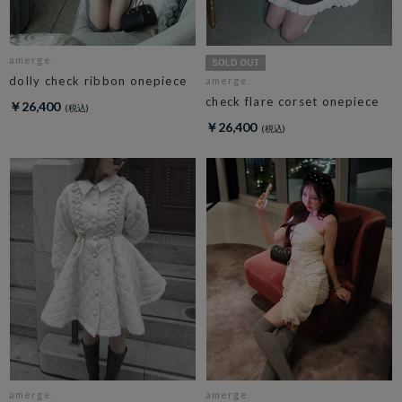
amerge.
dolly check ribbon onepiece
amerge.
check flare corset onepiece
￥26,400
￥26,400
amerge.
amerge.