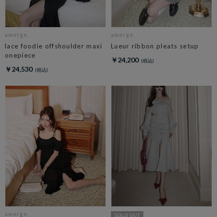
amerge.
amerge.
lace foodie offshoulder maxi
Lueur ribbon pleats setup
onepiece
￥24,200
￥24,530
amerge.