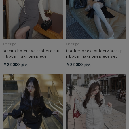
amerge.
amerge.
laceup bolero×decollete cut
feather oneshoulder×laceup
ribbon maxi onepiece
ribbon maxi onepiece set
￥22,000
￥22,000