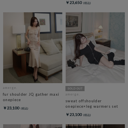
￥23,650
amerge.
fur shoulder JQ gather maxi
amerge.
onepiece
sweat offshoulder
onepiece×leg warmers set
￥23,100
￥23,100