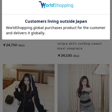
amerge.
check side slit maxi onepiece
amerge.
stripe shirt cutting sweat
￥24,750
maxi onepiece
￥24,530