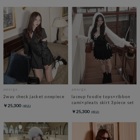
amerge.
amerge.
2way check jacket onepiece
laceup foodie tops×ribbon
cami×pleats skirt 3piece set
￥25,300
￥25,300