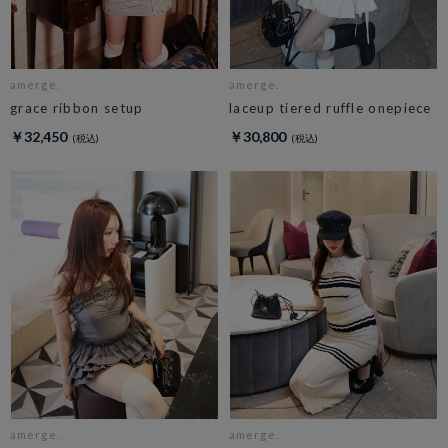
amerge.
amerge.
grace ribbon setup
laceup tiered ruffle onepiece
￥32,450
￥30,800
amerge.
amerge.