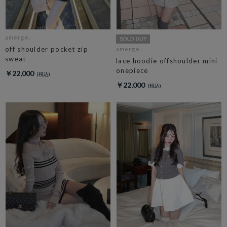
amerge.
off shoulder pocket zip
amerge.
sweat
lace hoodie offshoulder mini
onepiece
￥22,000
￥22,000