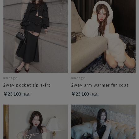
amerge.
amerge.
2way pocket zip skirt
2way arm warmer fur coat
￥23,100
￥23,100