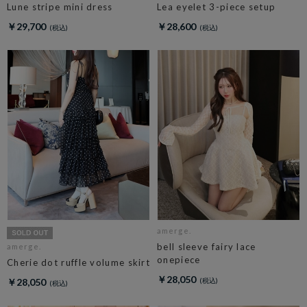
Lune stripe mini dress
Lea eyelet 3-piece setup
￥29,700
￥28,600
amerge.
bell sleeve fairy lace
amerge.
onepiece
Cherie dot ruffle volume skirt
￥28,050
￥28,050