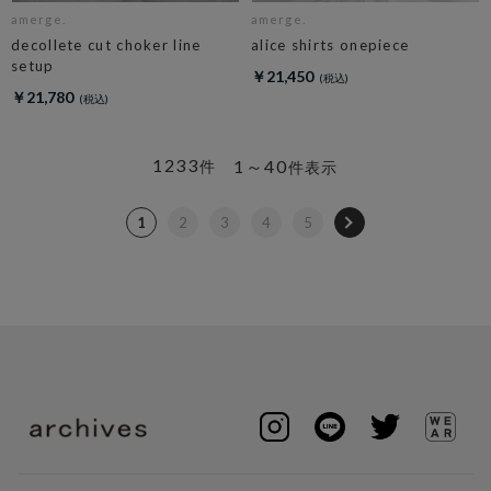
amerge.
amerge.
decollete cut choker line
alice shirts onepiece
setup
￥21,450
￥21,780
1233
1～40
件
件表示
1
2
3
4
5