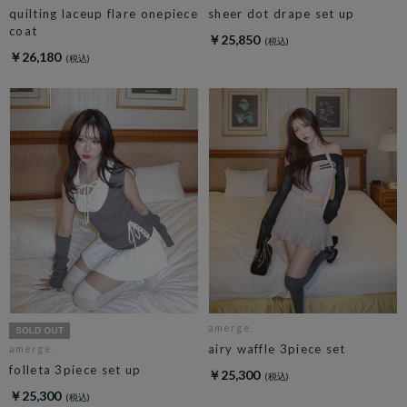
quilting laceup flare onepiece
sheer dot drape set up
coat
￥25,850
￥26,180
amerge.
airy waffle 3piece set
amerge.
folleta 3piece set up
￥25,300
￥25,300