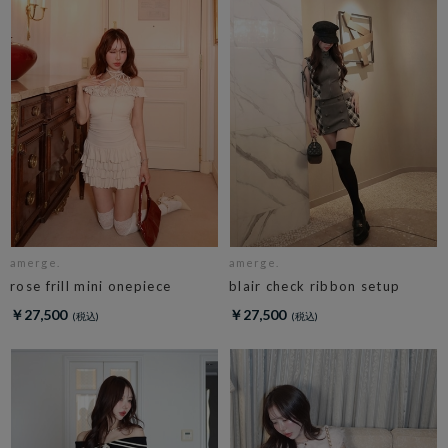
amerge.
amerge.
rose frill mini onepiece
blair check ribbon setup
￥27,500
￥27,500