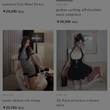
Lumiere Dot Maxi Dress
amerge.
gather cutting offshoulder
￥24,200
maxi onepiece
￥24,200
amerge.
amerge.
Lacie ribbon rib setup
JQ flare princess volume
skirt
￥23,760