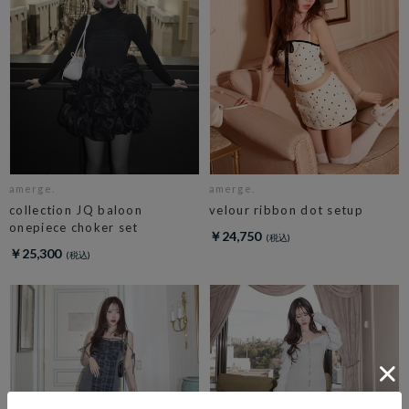
amerge.
amerge.
collection JQ baloon
velour ribbon dot setup
onepiece choker set
￥24,750
￥25,300