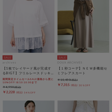
archives
DOUX ARCHIVES
【1枚でレイヤード風が完成す
【１秒コーデ】ＮＥＷ多機能セ
るBIGT】フリルレースドッキン
ミフレアスカート
グＢＩＧＴＥＥ
期間限定タイムセールSALE価格から更に
￥10,450
10%OFF! 8/10 10:00まで
￥7,315
30％OFF
￥4,950
￥2,228
54％OFF