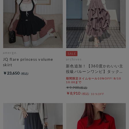
amerge.
JQ flare princess volume
archives
skirt
新色追加！【360度かわいい主
役級バルーンワンピ】タックバ
￥23,650
ルーンノースリギャザーワンピ
期間限定タイムセール10%OFF! 8/10
ース
10:00まで
￥9,900
￥8,910
10％OFF