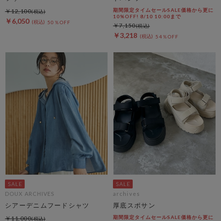
期間限定タイムセールSALE価格から更に
￥12,100
10%OFF! 8/10 10:00まで
￥6,050
50％OFF
￥7,150
￥3,218
54％OFF
DOUX ARCHIVES
archives
シアーデニムフードシャツ
厚底スポサン
期間限定タイムセールSALE価格から更に
￥11,000