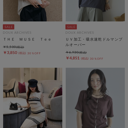
DOUX ARCHIVES
DOUX ARCHIVES
ＴＨＥ ＭＵＳＥ Ｔｅｅ
ＵＶ加工・吸水速乾ドルマンプ
ルオーバー
￥5,500
￥3,850
￥6,930
30％OFF
￥4,851
30％OFF