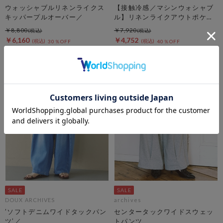
ウォッシャブルリネンライクス
【接触冷感／マシンウォシャブ
キッパープルオーバー／
ル】リネンライクアウトポケッ
トシャツ
￥8,800
￥7,920
￥6,160
￥4,752
30％OFF
40％OFF
DOUX ARCHIVES
archives
’ソフトデニムワイドタックパン
センタータックワイドスウェッ
ツ’／
トパンツ