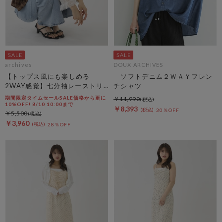
archives
DOUX ARCHIVES
【トップス風にも楽しめる
ソフトデニム２ＷＡＹフレン
2WAY感覚】七分袖レーストリ
チシャツ
ム透かしニットカーディガン
期間限定タイムセールSALE価格から更に
￥11,990
10%OFF! 8/10 10:00まで
￥8,393
30％OFF
￥5,500
￥3,960
28％OFF