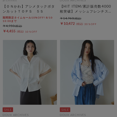
archives
DOUX ARCHIVES
【ＯＮかわ】アシメタックボタ
【HIT ITEM/累計販売数4000
ンカットＴＯＰＳ ５Ｓ
枚突破】メッシュフレンチスリ
ーブジャケット／
期間限定タイムセール10%OFF! 8/10
￥14,960
10:00まで
￥10,472
30％OFF
￥4,950
￥4,455
10％OFF
DOUX ARCHIVES
DOUX ARCHIVES