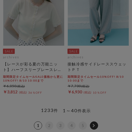
archives
archives
【レースが彩る夏の万能ニッ
接触冷感サイドレーススウェッ
ト】ハーフスリーブレースレイ
トＰＴ
ヤードニットカーディガン
期間限定タイムセールSALE価格から更に
期間限定タイムセール10%OFF! 8/10
10%OFF! 8/10 10:00まで
10:00まで
￥6,050
￥7,700
￥3,812
￥6,930
36％OFF
10％OFF
1233
1～40
件
件表示
1
2
3
4
5