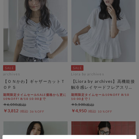
archives
Liora by archives
【ＯＮかわ】ギャザーカットＴ
【Liora by archives】高機能接
ＯＰＳ
触冷感レイヤードフレアスリー
ブＴＥＥ
期間限定タイムセールSALE価格から更に
期間限定タイムセール10%OFF 8/10
10%OFF! 8/10 10:00まで
10:00まで！
￥6,050
￥5,500
￥3,812
￥4,950
36％OFF
10％OFF