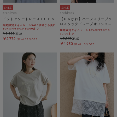
archives
archives
ドットアソートレースＴＯＰＳ
【ＯＮかわ】ハーフスリーブク
ロスタックドレープオフショル
期間限定タイムセールSALE価格から更に
ＴＯＰＳ
10%OFF! 8/10 10:00まで
期間限定タイムセール10%OFF! 8/10
￥3,850
10:00まで
￥2,772
￥5,500
28％OFF
￥4,950
10％OFF