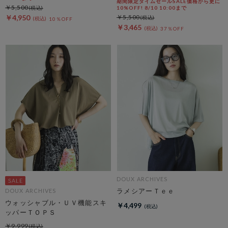
期間限定タイムセールSALE価格から更に
￥5,500
10%OFF! 8/10 10:00まで
￥4,950
￥5,500
10％OFF
￥3,465
37％OFF
DOUX ARCHIVES
ラメシアーＴｅｅ
DOUX ARCHIVES
ウォッシャブル・ＵＶ機能スキ
￥4,499
ッパーＴＯＰＳ
￥9,999