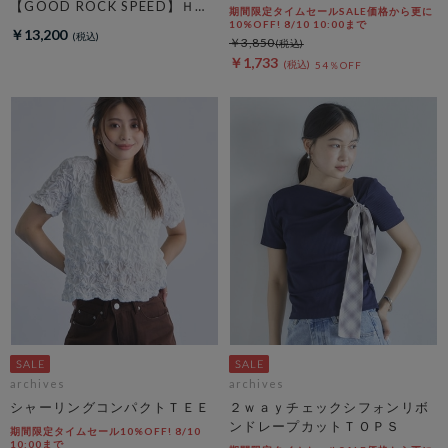
【GOOD ROCK SPEED】ＨＡ
期間限定タイムセールSALE価格から更に
ＲＶＡＲＤ Ｓｗｅａｔ
10%OFF! 8/10 10:00まで
￥13,200
￥3,850
￥1,733
54％OFF
archives
archives
シャーリングコンパクトＴＥＥ
２ｗａｙチェックシフォンリボ
ンドレープカットＴＯＰＳ
期間限定タイムセール10%OFF! 8/10
10:00まで