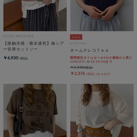
DOUX ARCHIVES
【接触冷感・吸水速乾】袖シア
archives
ー切替カットソー
ネームテレコＴｅｅ
￥6,930
期間限定タイムセールSALE価格から更に
10%OFF! 8/10 10:00まで
￥3,300
￥2,376
28％OFF