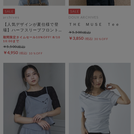
archives
DOUX ARCHIVES
【人気デザインが夏仕様で登
ＴＨＥ ＭＵＳＥ Ｔｅｅ
場】ハーフスリーブフロントタ
￥5,500
ックカットＴＯＰＳ
期間限定タイムセール10%OFF! 8/10
￥3,850
30％OFF
10:00まで
￥5,500
￥4,950
10％OFF