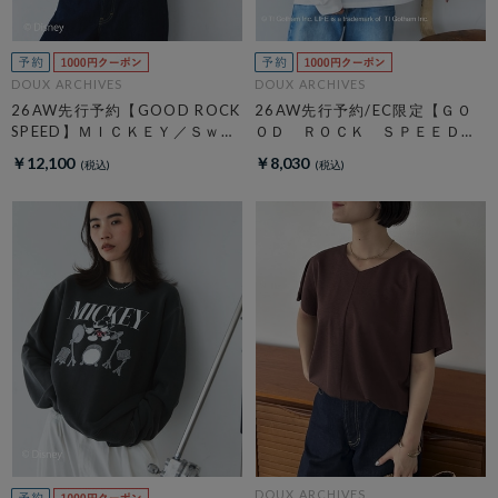
DOUX ARCHIVES
DOUX ARCHIVES
26AW先行予約【GOOD ROCK
26AW先行予約/EC限定【ＧＯ
SPEED】ＭＩＣＫＥＹ／Ｓｗｅ
ＯＤ ＲＯＣＫ ＳＰＥＥＤ】
ａｔ
ＬＩＦＥ ＰＣ フォトロンＴ
￥12,100
￥8,030
ＥＥ
DOUX ARCHIVES