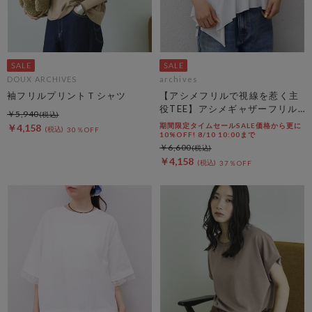
DOUX ARCHIVES
archives
袖フリルプリントＴシャツ
【アシメフリルで視線を惹く主
役TEE】アシメギャザーフリル
￥5,940
ＴＥＥ
期間限定タイムセールSALE価格から更に
￥4,158
30％OFF
10%OFF! 8/10 10:00まで
￥6,600
￥4,158
37％OFF