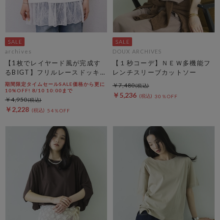
archives
DOUX ARCHIVES
【1枚でレイヤード風が完成す
【１秒コーデ】ＮＥＷ多機能フ
るBIGT】フリルレースドッキン
レンチスリーブカットソー
グＢＩＧＴＥＥ
期間限定タイムセールSALE価格から更に
￥7,480
10%OFF! 8/10 10:00まで
￥5,236
30％OFF
￥4,950
￥2,228
54％OFF