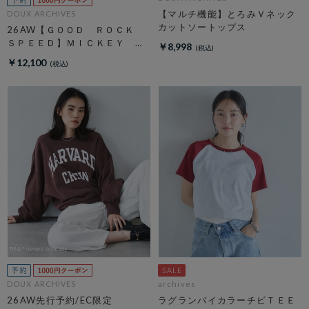
【マルチ機能】とろみＶネック
DOUX ARCHIVES
カットソートップス
26AW【ＧＯＯＤ ＲＯＣＫ
ＳＰＥＥＤ】ＭＩＣＫＥＹ
￥8,998
／ Ｓｗｅａｔ
￥12,100
DOUX ARCHIVES
archives
26AW先行予約/EC限定
ラグランバイカラーチビＴＥＥ