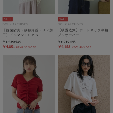
DOUX ARCHIVES
DOUX ARCHIVES
【抗菌防臭・接触冷感・ＵＶ加
【吸湿透気】ボートネック半袖
工】ドルマンＴＯＰＳ
プルオーバー
￥6,930
￥6,930
￥4,851
￥4,158
30％OFF
40％OFF