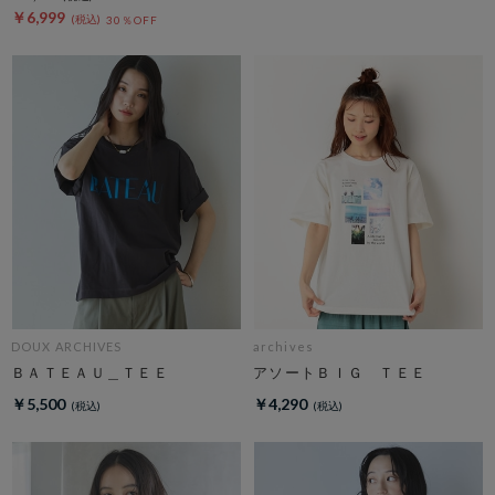
￥6,999
30％OFF
DOUX ARCHIVES
archives
ＢＡＴＥＡＵ＿ＴＥＥ
アソートＢＩＧ ＴＥＥ
￥5,500
￥4,290