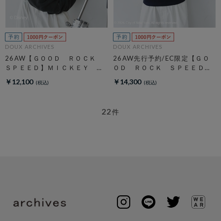
DOUX ARCHIVES
DOUX ARCHIVES
26AW【ＧＯＯＤ ＲＯＣＫ
26AW先行予約/EC限定【ＧＯ
ＳＰＥＥＤ】ＭＩＣＫＥＹ
ＯＤ ＲＯＣＫ ＳＰＥＥＤ】
／ Ｓｗｅａｔ
ＮＹＣ Ｈｏｏｄｉｅ
￥12,100
￥14,300
22
件