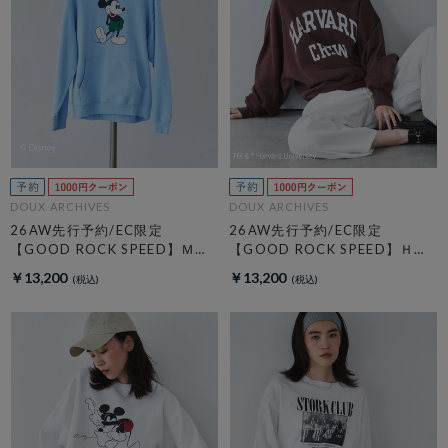
DOUX ARCHIVES
DOUX ARCHIVES
26AW先行予約/EC限定
26AW先行予約/EC限定
【GOOD ROCK SPEED】ＭＩ
【GOOD ROCK SPEED】ＨＡ
ＣＫＥＹ／Ｈｏｏｄｉｅ
ＲＶＡＲＤ Ｓｗｅａｔ
￥13,200
￥13,200