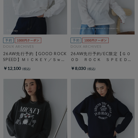
DOUX ARCHIVES
DOUX ARCHIVES
26AW先行予約【GOOD ROCK
26AW先行予約/EC限定【ＧＯ
SPEED】ＭＩＣＫＥＹ／Ｓｗｅ
ＯＤ ＲＯＣＫ ＳＰＥＥＤ】
ａｔ
ＬＩＦＥ ＰＣ フォトロンＴ
￥12,100
￥8,030
ＥＥ