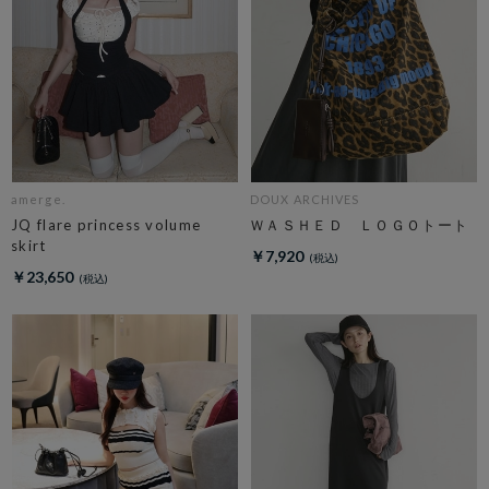
amerge.
DOUX ARCHIVES
JQ flare princess volume
ＷＡＳＨＥＤ ＬＯＧＯトート
skirt
￥7,920
￥23,650