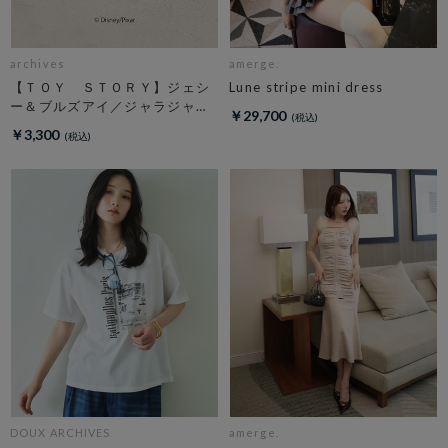
archives
amerge.
【ＴＯＹ ＳＴＯＲＹ】ジェシ
Lune stripe mini dress
ー＆ブルズアイ／ジャラジャラ
￥29,700
チャーム
￥3,300
DOUX ARCHIVES
amerge.