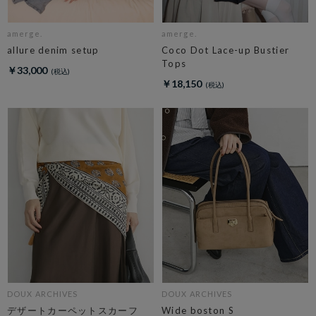
amerge.
amerge.
allure denim setup
Coco Dot Lace-up Bustier
Tops
￥33,000
￥18,150
DOUX ARCHIVES
DOUX ARCHIVES
デザートカーペットスカーフ
Wide boston S