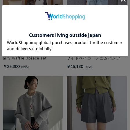
amerge.
DOUX ARCHIVES
airy waffle 3piece set
ワイドベイカーデニムパンツ
￥25,300
￥15,180