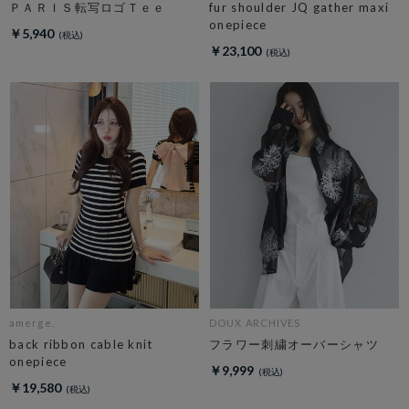
ＰＡＲＩＳ転写ロゴＴｅｅ
fur shoulder JQ gather maxi
onepiece
￥5,940
￥23,100
amerge.
DOUX ARCHIVES
back ribbon cable knit
フラワー刺繍オーバーシャツ
onepiece
￥9,999
￥19,580