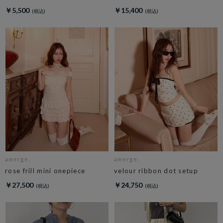
￥5,500
￥15,400
amerge.
amerge.
rose frill mini onepiece
velour ribbon dot setup
￥27,500
￥24,750