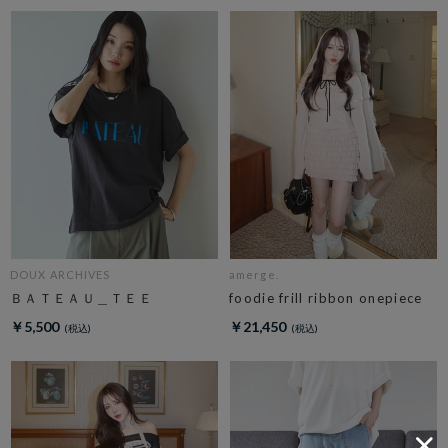
DOUX ARCHIVES
amerge.
ＢＡＴＥＡＵ＿ＴＥＥ
foodie frill ribbon onepiece
￥5,500
￥21,450